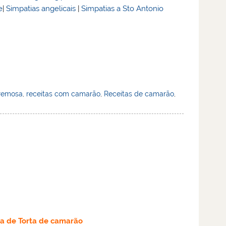
e
|
Simpatias angelicais
|
Simpatias a Sto Antonio
cremosa
,
receitas com camarão
,
Receitas de camarão
,
ta
de Torta de camarão