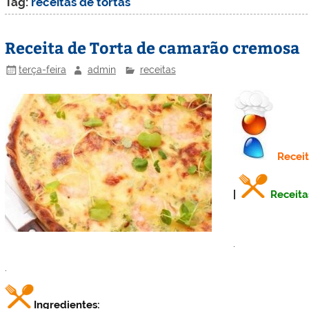
Tag:
receitas de tortas
Receita de Torta de camarão cremosa
terça-feira
admin
receitas
Recei
|
Receita
.
.
Ingredientes: