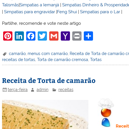
Talismãs
|
Simpatias a Iemanjá
|
Simpatias Dinheiro & Prosperidad
|
Simpatias para engravidar
|
Feng Shui
|
Simpatias para o Lar
|
Partilhe, recomende e vote neste artigo
Pi
Li
F
T
G
Y
Pr
S
nt
n
a
w
m
a
in
h
er
k
c
itt
ai
h
t
ar
camarão
,
menus com camarão
,
Receita de Torta de camarão 
receitas de tortas
,
Torta de camarão cremosa
,
Tortas
e
e
e
er
l
o
e
st
dI
b
o
Receita de Torta de camarão
n
o
M
o
ai
terça-feira
admin
receitas
k
l
Recei