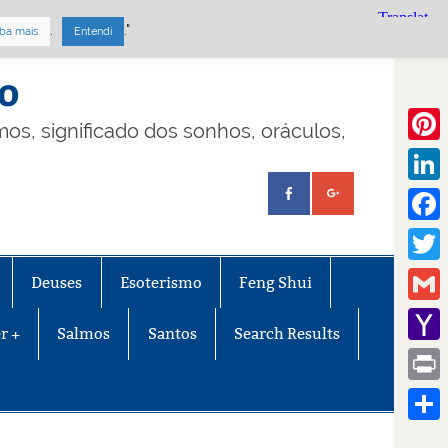
.
."
ba mais
Entendi
mo
lmos, significado dos sonhos, oráculos,
Pinte
Linke
Face
Twitt
Deuses
Esoterismo
Feng Shui
Gmail
r +
Salmos
Santos
Search Results
Yaho
Mail
Print
Share