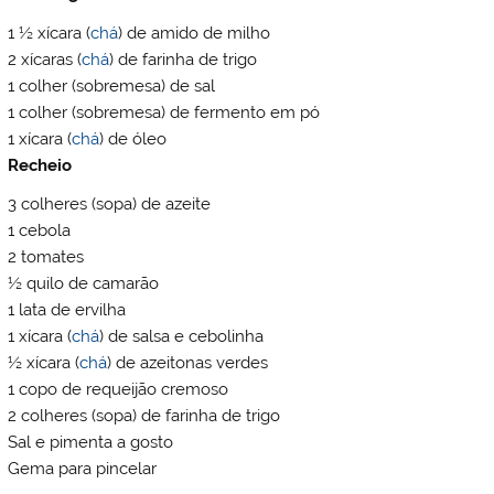
1 ½ xícara (
chá
) de amido de milho
2 xícaras (
chá
) de farinha de trigo
1 colher (sobremesa) de sal
1 colher (sobremesa) de fermento em pó
1 xícara (
chá
) de óleo
Recheio
3 colheres (sopa) de azeite
1 cebola
2 tomates
½ quilo de camarão
1 lata de ervilha
1 xícara (
chá
) de salsa e cebolinha
½ xícara (
chá
) de azeitonas verdes
1 copo de requeijão cremoso
2 colheres (sopa) de farinha de trigo
Sal e pimenta a gosto
Gema para pincelar