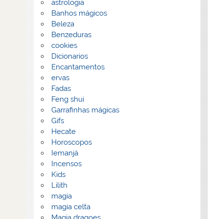
astrologia
Banhos mágicos
Beleza
Benzeduras
cookies
Dicionarios
Encantamentos
ervas
Fadas
Feng shui
Garrafinhas mágicas
Gifs
Hecate
Horoscopos
Iemanjá
Incensos
Kids
Lilith
magia
magia celta
Magia dragoes