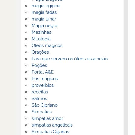
magia egipcia
magia fadas
magia lunar
Magia negra
Mezinhas
Mitologia
Óleos magicos
Orações
Para que servem os óleos essenciais
Poções
Portal A&E
Pós mágicos
proverbios
receitas
Salmos
São Cipriano
Simpatias
simpatias amor
simpatias angelicais
Simpatias Ciganas