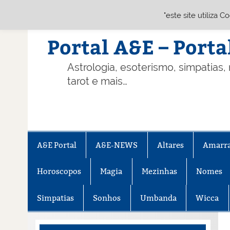
"este site utiliza 
Skip
to
content
Portal A&E – Porta
Astrologia, esoterismo, simpatias,
tarot e mais…
A&E Portal
A&E-NEWS
Altares
Amarr
Horoscopos
Magia
Mezinhas
Nomes
Simpatias
Sonhos
Umbanda
Wicca