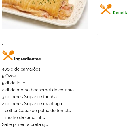
|
Receita
.
.
Ingredientes:
400 g de camarões
5 Ovos
5 dl de leite
2 dl de molho bechamel de compra
3 colheres (sopa) de farinha
2 colheres (sopa) de manteiga
1 colher (sopa) de polpa de tomate
1 molho de cebolinho
Sal e pimenta preta q.b.