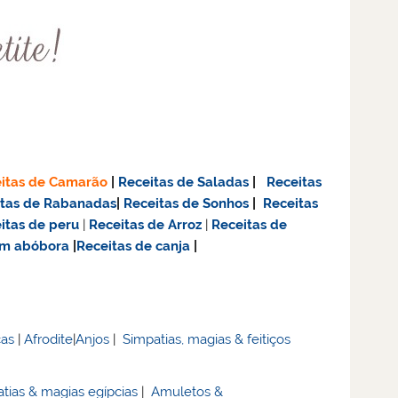
itas de Camarão
|
Receitas de Saladas
|
Receitas
itas de Rabanadas
|
Receitas de Sonhos
|
Receitas
itas de
peru
|
Receitas de Arroz
|
Receitas de
om abóbora
|
Receitas de canja
|
cas
|
Afrodite
|
Anjos
|
Simpatias, magias & feitiços
tias & magias egípcias
|
Amuletos &