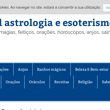
Cookies. Ao navegar no site, estará a consentir a sua utilização.
Sai
l astrologia e esoteris
 magias, feitiços, orações, horóscopos, anjos, sa
ações
Anjos
Banhos mágicos
Beleza & Bem-estar
Orações
Oráculos
Receitas
Religião
Sabe