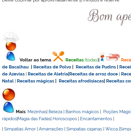
Deixe cozinhar por aproximadamente 5 minutos e reserve.
Voltar ao tema
:
Receitas
(todas)
|
Rece
de Bacalhau
|
Receitas de Polvo
|
Receitas de Pudins
|
Rece
de Azevias
|
Receitas de Aletria
|
Receitas de
arroz doce
|
Rece
Natal
|
Receitas mágicas
|
Receitas afrodisiacas
|
Receitas c
Mais
:
Mezinhas
|
Beleza
|
Banhos mágicos
|
Poções Mági
rápidos
|
Magia das Fadas
|
Horoscopos
|
Encantamentos
|
|
Simpatias Amor
|
Amarrações
|
Simpatias ciganas
|
Wicca
|
Simpa