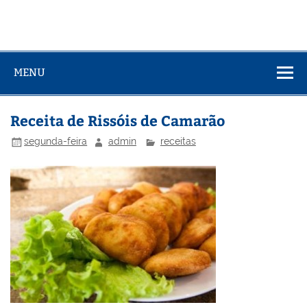
MENU
Receita de Rissóis de Camarão
segunda-feira
admin
receitas