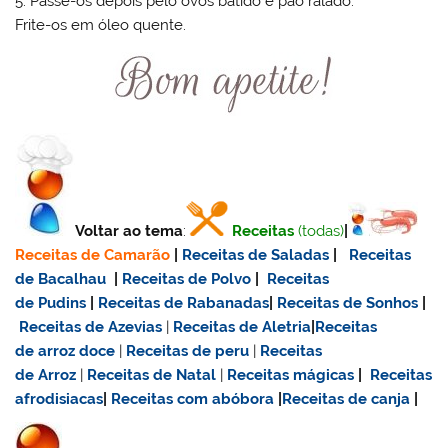
5. Passe-os depois pelo ovos batido e pão ralado.
Frite-os em óleo quente.
Voltar ao tema
:
Receitas
(todas)
|
Receitas de Camarão
|
Receitas de Saladas
|
Receitas
de Bacalhau
|
Receitas de Polvo
|
Receitas
de Pudins
|
Receitas de Rabanadas
|
Receitas de Sonhos
|
Receitas de Azevias
|
Receitas de Aletria
|
Receitas
de
arroz doce
|
Receitas de
peru
|
Receitas
de Arroz
|
Receitas de Natal
|
Receitas mágicas
|
Receitas
afrodisiacas
|
Receitas com abóbora
|
Receitas de canja
|