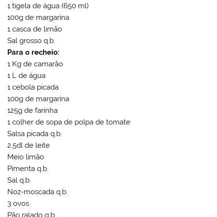
1 tigela de água (650 ml)
100g de margarina
1 casca de limão
Sal grosso q.b.
Para o recheio:
1 Kg de camarão
1 L de água
1 cebola picada
100g de margarina
125g de farinha
1 colher de sopa de polpa de tomate
Salsa picada q.b.
2,5dl de leite
Meio limão
Pimenta q.b.
Sal q.b.
Noz-moscada q.b.
3 ovos
Pão ralado q.b.