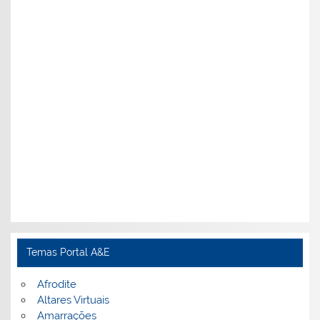
Temas Portal A&E
Afrodite
Altares Virtuais
Amarrações