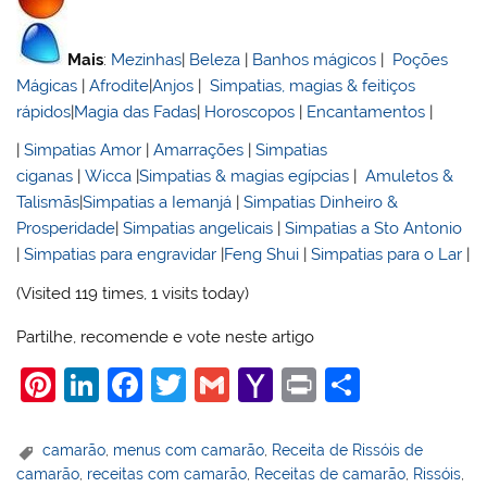
Mais
:
Mezinhas
|
Beleza
|
Banhos mágicos
|
Poções
Mágicas
|
Afrodite
|
Anjos
|
Simpatias, magias & feitiços
rápidos
|
Magia das Fadas
|
Horoscopos
|
Encantamentos
|
|
Simpatias Amor
|
Amarrações
|
Simpatias
ciganas
|
Wicca
|
Simpatias & magias egípcias
|
Amuletos &
Talismãs
|
Simpatias a Iemanjá
|
Simpatias Dinheiro &
Prosperidade
|
Simpatias angelicais
|
Simpatias a Sto Antonio
|
Simpatias para engravidar
|
Feng Shui
|
Simpatias para o Lar
|
(Visited 119 times, 1 visits today)
Partilhe, recomende e vote neste artigo
Pi
Li
F
T
G
Y
Pr
S
nt
n
a
w
m
a
in
h
er
k
c
itt
ai
h
t
ar
camarão
,
menus com camarão
,
Receita de Rissóis de
camarão
,
receitas com camarão
,
Receitas de camarão
,
Rissóis
,