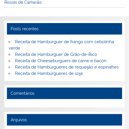
e
e
e
er
l
o
e
Rissóis de Camarão
st
dI
b
o
n
o
M
o
ai
Posts recentes
k
l
Receita de Hambúrguer de frango com cebolinha
verde
Receita de Hamburguer de Grão-de-Bico
Receita de Cheeseburguers de carne e bacon
Receita de Hambúrgueres de requeijão e espinafres
Receita de Hambúrgueres de soja
Comentários
Arquivos