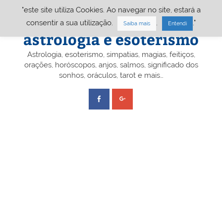
Skip
"este site utiliza Cookies. Ao navegar no site, estará a
to
content
Portal A&E – Portal
consentir a sua utilização.
.
."
Saiba mais
Entendi
astrologia e esoterismo
Astrologia, esoterismo, simpatias, magias, feitiços,
orações, horóscopos, anjos, salmos, significado dos
sonhos, oráculos, tarot e mais…