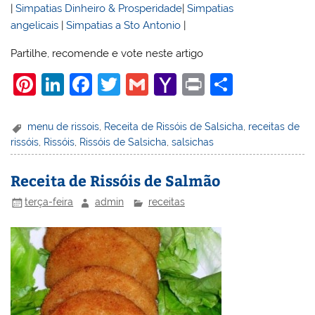
|
Simpatias Dinheiro & Prosperidade
|
Simpatias
angelicais
|
Simpatias a Sto Antonio
|
Partilhe, recomende e vote neste artigo
Pi
Li
F
T
G
Y
Pr
S
nt
n
a
w
m
a
in
h
er
k
c
itt
ai
h
t
ar
menu de rissois
,
Receita de Rissóis de Salsicha
,
receitas de
rissóis
,
Rissóis
,
Rissóis de Salsicha
,
salsichas
e
e
e
er
l
o
e
st
dI
b
o
Receita de Rissóis de Salmão
n
o
M
terça-feira
admin
receitas
o
ai
k
l