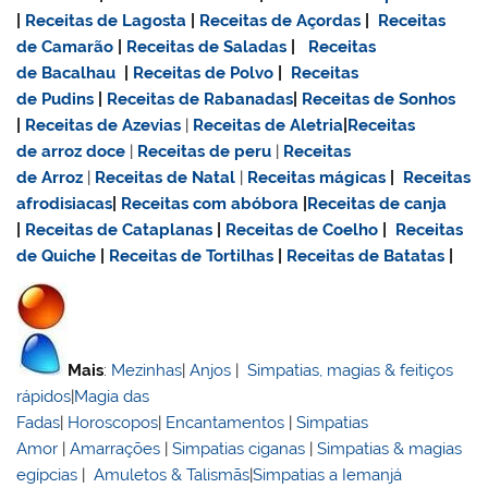
|
Receitas de Lagosta
|
Receitas de Açordas
|
Receitas
de Camarão
|
Receitas de Saladas
|
Receitas
de Bacalhau
|
Receitas de Polvo
|
Receitas
de Pudins
|
Receitas de Rabanadas
|
Receitas de Sonhos
|
Receitas de Azevias
|
Receitas de Aletria
|
Receitas
de
arroz doce
|
Receitas de
peru
|
Receitas
de Arroz
|
Receitas de Natal
|
Receitas mágicas
|
Receitas
afrodisiacas
|
Receitas com abóbora
|
Receitas de canja
|
Receitas de Cataplanas
|
Receitas de Coelho
|
Receitas
de Quiche
|
Receitas de Tortilhas
|
Receitas de Batatas
|
Mais
:
Mezinhas
|
Anjos
|
Simpatias, magias & feitiços
rápidos
|
Magia das
Fadas
|
Horoscopos
|
Encantamentos
|
Simpatias
Amor
|
Amarrações
|
Simpatias ciganas
|
Simpatias & magias
egípcias
|
Amuletos & Talismãs
|
Simpatias a Iemanjá