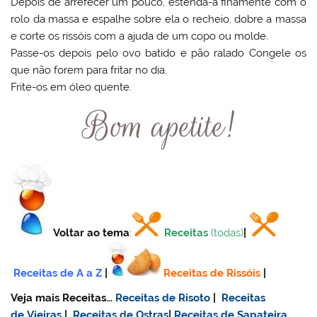
Depois de arrefecer um pouco, estenda-a finamente com o
rolo da massa e espalhe sobre ela o recheio, dobre a massa
e corte os rissóis com a ajuda de um copo ou molde.
Passe-os depois pelo ovo batido e pão ralado Congele os
que não forem para fritar no dia.
Frite-os em óleo quente.
Voltar ao tema
:
Receitas
(todas)
|
Receitas de A a Z
|
Receitas de Rissóis
|
Veja mais Receitas…
Receitas de Risoto
|
Receitas
de Vieiras
|
Receitas de Ostras
|
Receitas de Sapateira