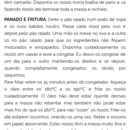
têm camarão. Disponha os rissóis numa toalha de pano e vá
fazendo rissóis até terminar toda a massa e recheio.
PANADO E FRITURA:
Deite o pão ralado num prato de sopa
e os ovos batidos noutro. Passe cada rissol pelo ovo e
depois pelo pão ralado. Uma mão só mexe no ovo e a outra
só no pão ralado para que os ingredientes não fiquem
misturados e empapados. Disponha cuidadosamente os
rissóis em caixas e leve a congelar. Eu deixo-os congelar de
um dia para o outro mantendo-os direitos e só depois,
quando completamente congelados, os divido por
saquinhos.
Para fritar, retire-os 15 minutos antes do congelador. Aqueça
o óleo entre os 180ºC e os 190ºC e frite os rissóis
cuidadosamente. O óleo não deve estar quente demais
para a massa não rebentar, mas também não pode estar
mais frio do que os 180ºC para não “cozer” os rissóis. Frite-os
até estarem lourinhos, virando-os uma vez. Retire e escorra
em papel absorvente. Estes rissóis têm a massa muito fina e