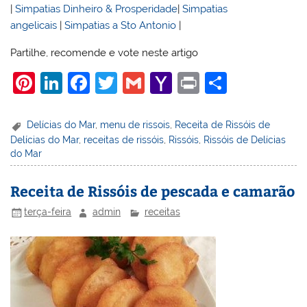
|
Simpatias Dinheiro & Prosperidade
|
Simpatias
angelicais
|
Simpatias a Sto Antonio
|
Partilhe, recomende e vote neste artigo
Pi
Li
F
T
G
Y
Pr
S
nt
n
a
w
m
a
in
h
er
k
c
itt
ai
h
t
ar
Delícias do Mar
,
menu de rissois
,
Receita de Rissóis de
Delícias do Mar
,
receitas de rissóis
,
Rissóis
,
Rissóis de Delícias
e
e
e
er
l
o
e
do Mar
st
dI
b
o
n
o
M
Receita de Rissóis de pescada e camarão
o
ai
terça-feira
admin
receitas
k
l