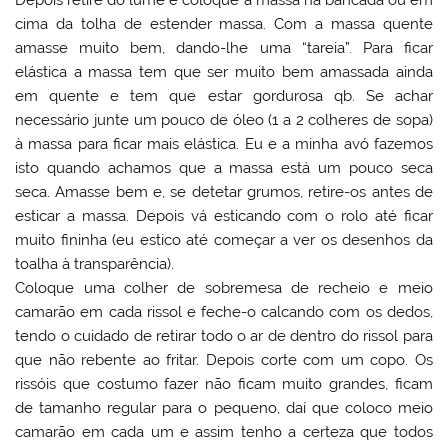
cima da tolha de estender massa. Com a massa quente
amasse muito bem, dando-lhe uma “tareia”. Para ficar
elástica a massa tem que ser muito bem amassada ainda
em quente e tem que estar gordurosa qb. Se achar
necessário junte um pouco de óleo (1 a 2 colheres de sopa)
à massa para ficar mais elástica. Eu e a minha avó fazemos
isto quando achamos que a massa está um pouco seca
seca. Amasse bem e, se detetar grumos, retire-os antes de
esticar a massa. Depois vá esticando com o rolo até ficar
muito fininha (eu estico até começar a ver os desenhos da
toalha à transparência).
Coloque uma colher de sobremesa de recheio e meio
camarão em cada rissol e feche-o calcando com os dedos,
tendo o cuidado de retirar todo o ar de dentro do rissol para
que não rebente ao fritar. Depois corte com um copo. Os
rissóis que costumo fazer não ficam muito grandes, ficam
de tamanho regular para o pequeno, daí que coloco meio
camarão em cada um e assim tenho a certeza que todos