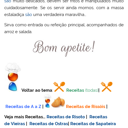
são
muito delicados, devem ser fritos e manipulados muito
cuidadosamente. Se os servir ainda mornos, com a massa
estaladiça
são
uma verdadeira maravilha…
Sirva como entrada ou refeição principal, acompanhados de
arroz e salada.
Voltar ao tema
:
Receitas
(todas)
|
Receitas de A a Z
|
Receitas de Rissóis
|
Veja mais Receitas…
Receitas de Risoto
|
Receitas
de Vieiras
|
Receitas de Ostras
|
Receitas de Sapateira