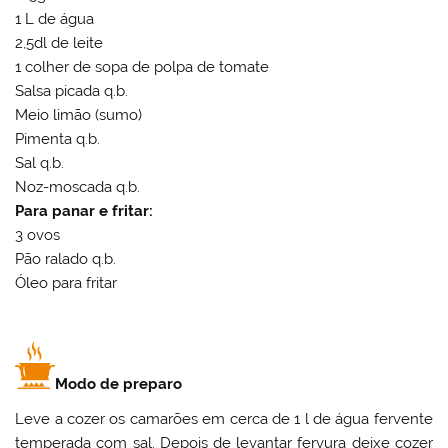
1 L de água
2,5dl de leite
1 colher de sopa de polpa de tomate
Salsa picada q.b.
Meio limão (sumo)
Pimenta q.b.
Sal q.b.
Noz-moscada q.b.
Para panar e fritar:
3 ovos
Pão ralado q.b.
Óleo para fritar
Modo de preparo
Leve a cozer os camarões em cerca de 1 l de água fervente
temperada com sal. Depois de levantar fervura deixe cozer