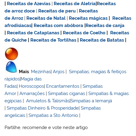
|
Receitas de Azevias
|
Receitas de Aletria
|
Receitas
de
arroz doce
|
Receitas de
peru
|
Receitas
de Arroz
|
Receitas de Natal
|
Receitas mágicas
|
Receitas
afrodisiacas
|
Receitas com abóbora
|
Receitas de canja
|
Receitas de Cataplanas
|
Receitas de Coelho
|
Receitas
de Quiche
|
Receitas de Tortilhas
|
Receitas de Batatas
|
Mais
:
Mezinhas
|
Anjos
|
Simpatias, magias & feitiços
rápidos
|
Magia das
Fadas
|
Horoscopos
|
Encantamentos
|
Simpatias
Amor
|
Amarrações
|
Simpatias ciganas
|
Simpatias & magias
egípcias
|
Amuletos & Talismãs
|
Simpatias a Iemanjá
|
Simpatias Dinheiro & Prosperidade
|
Simpatias
angelicais
|
Simpatias a Sto Antonio
|
Partilhe, recomende e vote neste artigo