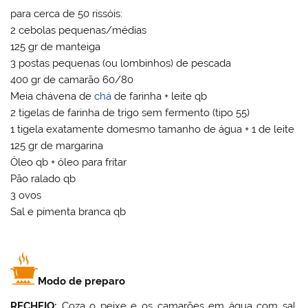
para cerca de 50 rissóis:
2 cebolas pequenas/médias
125 gr de manteiga
3 postas pequenas (ou lombinhos) de pescada
400 gr de camarão 60/80
Meia chávena de
chá
de farinha + leite qb
2 tigelas de farinha de trigo sem fermento (tipo 55)
1 tigela exatamente domesmo tamanho de água + 1 de leite
125 gr de margarina
Óleo qb + óleo para fritar
Pão ralado qb
3 ovos
Sal e pimenta branca qb
Modo de preparo
RECHEIO:
Coza o peixe e os camarões em água com sal.