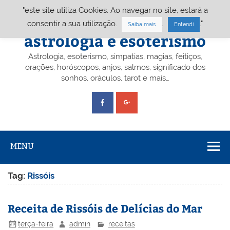
Skip
"este site utiliza Cookies. Ao navegar no site, estará a
to
content
Portal A&E – Portal
consentir a sua utilização.
.
."
Saiba mais
Entendi
astrologia e esoterismo
Astrologia, esoterismo, simpatias, magias, feitiços,
orações, horóscopos, anjos, salmos, significado dos
sonhos, oráculos, tarot e mais…
MENU
Tag:
Rissóis
Receita de Rissóis de Delícias do Mar
terça-feira
admin
receitas