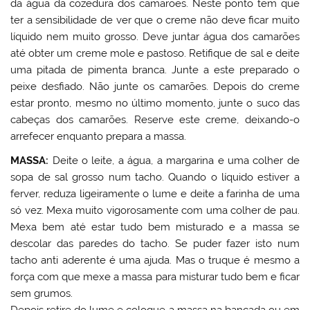
da água da cozedura dos camarões. Neste ponto tem que
ter a sensibilidade de ver que o creme não deve ficar muito
líquido nem muito grosso. Deve juntar água dos camarões
até obter um creme mole e pastoso. Retifique de sal e deite
uma pitada de pimenta branca. Junte a este preparado o
peixe desfiado. Não junte os camarões. Depois do creme
estar pronto, mesmo no último momento, junte o suco das
cabeças dos camarões. Reserve este creme, deixando-o
arrefecer enquanto prepara a massa.
MASSA:
Deite o leite, a água, a margarina e uma colher de
sopa de sal grosso num tacho. Quando o líquido estiver a
ferver, reduza ligeiramente o lume e deite a farinha de uma
só vez. Mexa muito vigorosamente com uma colher de pau.
Mexa bem até estar tudo bem misturado e a massa se
descolar das paredes do tacho. Se puder fazer isto num
tacho anti aderente é uma ajuda. Mas o truque é mesmo a
força com que mexe a massa para misturar tudo bem e ficar
sem grumos.
Depois retire do lume e coloque a massa na bancada ou em