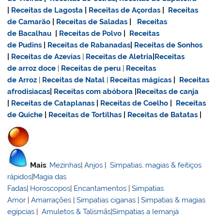
|
Receitas de Lagosta
|
Receitas de Açordas
|
Receitas
de Camarão
|
Receitas de Saladas
|
Receitas
de Bacalhau
|
Receitas de Polvo
|
Receitas
de Pudins
|
Receitas de Rabanadas
|
Receitas de Sonhos
|
Receitas de Azevias
|
Receitas de Aletria
|
Receitas
de
arroz doce
|
Receitas de
peru
|
Receitas
de Arroz
|
Receitas de Natal
|
Receitas mágicas
|
Receitas
afrodisiacas
|
Receitas com abóbora
|
Receitas de canja
|
Receitas de Cataplanas
|
Receitas de Coelho
|
Receitas
de Quiche
|
Receitas de Tortilhas
|
Receitas de Batatas
|
Mais
:
Mezinhas
|
Anjos
|
Simpatias, magias & feitiços
rápidos
|
Magia das
Fadas
|
Horoscopos
|
Encantamentos
|
Simpatias
Amor
|
Amarrações
|
Simpatias ciganas
|
Simpatias & magias
egípcias
|
Amuletos & Talismãs
|
Simpatias a Iemanjá