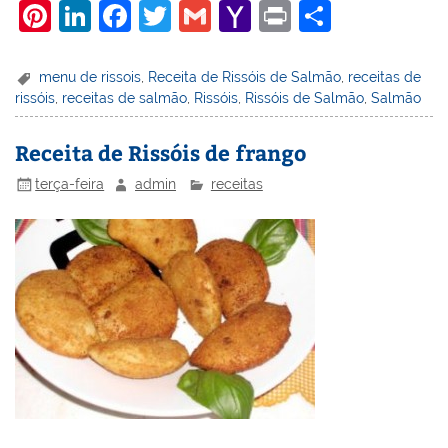
Pi
Li
F
T
G
Y
Pr
S
nt
n
a
w
m
a
in
h
er
k
c
itt
ai
h
t
ar
menu de rissois
,
Receita de Rissóis de Salmão
,
receitas de
rissóis
,
receitas de salmão
,
Rissóis
,
Rissóis de Salmão
,
Salmão
e
e
e
er
l
o
e
st
dI
b
o
Receita de Rissóis de frango
n
o
M
terça-feira
admin
receitas
o
ai
k
l