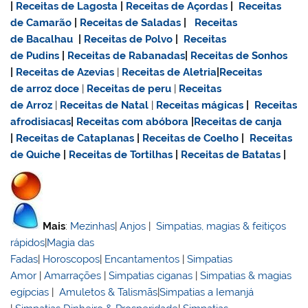
|
Receitas de Lagosta
|
Receitas de Açordas
|
Receitas
de Camarão
|
Receitas de Saladas
|
Receitas
de Bacalhau
|
Receitas de Polvo
|
Receitas
de Pudins
|
Receitas de Rabanadas
|
Receitas de Sonhos
|
Receitas de Azevias
|
Receitas de Aletria
|
Receitas
de
arroz doce
|
Receitas de
peru
|
Receitas
de Arroz
|
Receitas de Natal
|
Receitas mágicas
|
Receitas
afrodisiacas
|
Receitas com abóbora
|
Receitas de canja
|
Receitas de Cataplanas
|
Receitas de Coelho
|
Receitas
de Quiche
|
Receitas de Tortilhas
|
Receitas de Batatas
|
Mais
:
Mezinhas
|
Anjos
|
Simpatias, magias & feitiços
rápidos
|
Magia das
Fadas
|
Horoscopos
|
Encantamentos
|
Simpatias
Amor
|
Amarrações
|
Simpatias ciganas
|
Simpatias & magias
egípcias
|
Amuletos & Talismãs
|
Simpatias a Iemanjá