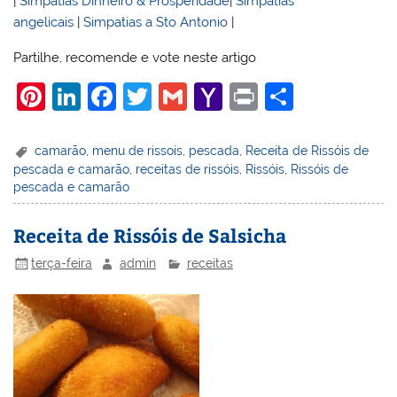
|
Simpatias Dinheiro & Prosperidade
|
Simpatias
angelicais
|
Simpatias a Sto Antonio
|
Partilhe, recomende e vote neste artigo
Pi
Li
F
T
G
Y
Pr
S
nt
n
a
w
m
a
in
h
er
k
c
itt
ai
h
t
ar
camarão
,
menu de rissois
,
pescada
,
Receita de Rissóis de
pescada e camarão
,
receitas de rissóis
,
Rissóis
,
Rissóis de
e
e
e
er
l
o
e
pescada e camarão
st
dI
b
o
n
o
M
Receita de Rissóis de Salsicha
o
ai
terça-feira
admin
receitas
k
l