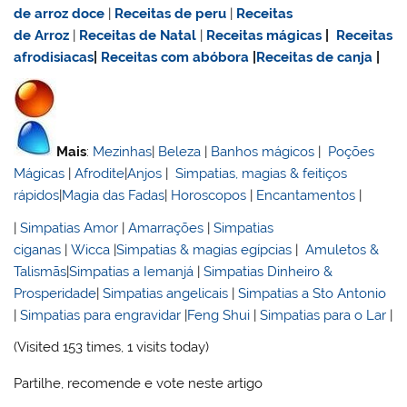
de
arroz doce
|
Receitas de
peru
|
Receitas
de Arroz
|
Receitas de Natal
|
Receitas mágicas
|
Receitas
afrodisiacas
|
Receitas com abóbora
|
Receitas de canja
|
Mais
:
Mezinhas
|
Beleza
|
Banhos mágicos
|
Poções
Mágicas
|
Afrodite
|
Anjos
|
Simpatias, magias & feitiços
rápidos
|
Magia das Fadas
|
Horoscopos
|
Encantamentos
|
|
Simpatias Amor
|
Amarrações
|
Simpatias
ciganas
|
Wicca
|
Simpatias & magias egípcias
|
Amuletos &
Talismãs
|
Simpatias a Iemanjá
|
Simpatias Dinheiro &
Prosperidade
|
Simpatias angelicais
|
Simpatias a Sto Antonio
|
Simpatias para engravidar
|
Feng Shui
|
Simpatias para o Lar
|
(Visited 153 times, 1 visits today)
Partilhe, recomende e vote neste artigo