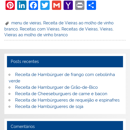
Pi
Li
F
T
G
Y
Pr
S
nt
n
a
w
m
a
in
h
er
k
c
itt
ai
h
t
ar
menu de vieiras
,
Receita de Vieiras ao molho de vinho
branco
,
Receitas com Vieiras
,
Receitas de Vieiras
,
Vieiras
,
e
e
e
er
l
o
e
Vieiras ao molho de vinho branco
st
dI
b
o
n
o
M
o
ai
Posts recentes
k
l
Receita de Hambúrguer de frango com cebolinha
verde
Receita de Hamburguer de Grão-de-Bico
Receita de Cheeseburguers de carne e bacon
Receita de Hambúrgueres de requeijão e espinafres
Receita de Hambúrgueres de soja
Comentários