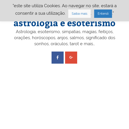
Skip
"este site utiliza Cookies. Ao navegar no site, estará a
to
content
Portal A&E – Portal
consentir a sua utilização.
.
."
Saiba mais
Entendi
astrologia e esoterismo
Astrologia, esoterismo, simpatias, magias, feitiços,
orações, horóscopos, anjos, salmos, significado dos
sonhos, oráculos, tarot e mais…