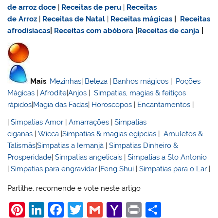
de
arroz doce
|
Receitas de
peru
|
Receitas
de Arroz
|
Receitas de Natal
|
Receitas mágicas
|
Receitas
afrodisiacas
|
Receitas com abóbora
|
Receitas de canja
|
Mais
:
Mezinhas
|
Beleza
|
Banhos mágicos
|
Poções
Mágicas
|
Afrodite
|
Anjos
|
Simpatias, magias & feitiços
rápidos
|
Magia das Fadas
|
Horoscopos
|
Encantamentos
|
|
Simpatias Amor
|
Amarrações
|
Simpatias
ciganas
|
Wicca
|
Simpatias & magias egípcias
|
Amuletos &
Talismãs
|
Simpatias a Iemanjá
|
Simpatias Dinheiro &
Prosperidade
|
Simpatias angelicais
|
Simpatias a Sto Antonio
|
Simpatias para engravidar
|
Feng Shui
|
Simpatias para o Lar
|
Partilhe, recomende e vote neste artigo
Pi
Li
F
T
G
Y
Pr
S