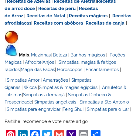
|
Receitas de Azevias
|
Receitas de Aletria
|
Receitas
de
arroz doce
|
Receitas de
peru
|
Receitas
de Arroz
|
Receitas de Natal
|
Receitas mágicas
|
Receitas
afrodisiacas
|
Receitas com abóbora
|
Receitas de canja
|
Mais
:
Mezinhas
|
Beleza
|
Banhos mágicos
|
Poções
Mágicas
|
Afrodite
|
Anjos
|
Simpatias, magias & feitiços
rápidos
|
Magia das Fadas
|
Horoscopos
|
Encantamentos
|
|
Simpatias Amor
|
Amarrações
|
Simpatias
ciganas
|
Wicca
|
Simpatias & magias egípcias
|
Amuletos &
Talismãs
|
Simpatias a Iemanjá
|
Simpatias Dinheiro &
Prosperidade
|
Simpatias angelicais
|
Simpatias a Sto Antonio
|
Simpatias para engravidar
|
Feng Shui
|
Simpatias para o Lar
|
Partilhe, recomende e vote neste artigo
Pi
Li
F
T
G
Y
Pr
S