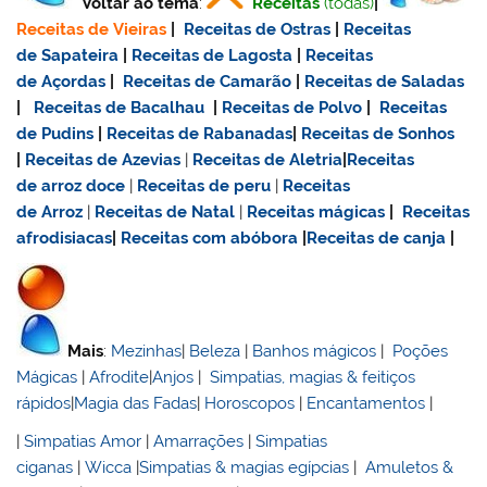
Voltar ao tema
:
Receitas
(todas)
|
Receitas de Vieiras
|
Receitas de Ostras
|
Receitas
de Sapateira
|
Receitas de Lagosta
|
Receitas
de Açordas
|
Receitas de Camarão
|
Receitas de Saladas
|
Receitas de Bacalhau
|
Receitas de Polvo
|
Receitas
de Pudins
|
Receitas de Rabanadas
|
Receitas de Sonhos
|
Receitas de Azevias
|
Receitas de Aletria
|
Receitas
de
arroz doce
|
Receitas de
peru
|
Receitas
de Arroz
|
Receitas de Natal
|
Receitas mágicas
|
Receitas
afrodisiacas
|
Receitas com abóbora
|
Receitas de canja
|
Mais
:
Mezinhas
|
Beleza
|
Banhos mágicos
|
Poções
Mágicas
|
Afrodite
|
Anjos
|
Simpatias, magias & feitiços
rápidos
|
Magia das Fadas
|
Horoscopos
|
Encantamentos
|
|
Simpatias Amor
|
Amarrações
|
Simpatias
ciganas
|
Wicca
|
Simpatias & magias egípcias
|
Amuletos &