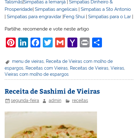
Talismãs
|
Simpatias a Iemanjá
|
Simpatias Dinheiro &
Prosperidade
|
Simpatias angelicais
|
Simpatias a Sto Antonio
|
Simpatias para engravidar
|
Feng Shui
|
Simpatias para o Lar
|
Partilhe, recomende e vote neste artigo
Pi
Li
F
T
G
Y
Pr
S
nt
n
a
w
m
a
in
h
er
k
c
itt
ai
h
t
ar
menu de vieiras
,
Receita de Vieiras com molho de
espargos
,
Receitas com Vieiras
,
Receitas de Vieiras
,
Vieiras
,
e
e
e
er
l
o
e
Vieiras com molho de espargos
st
dI
b
o
n
o
M
Receita de Sashimi de Vieiras
o
ai
segunda-feira
admin
receitas
k
l