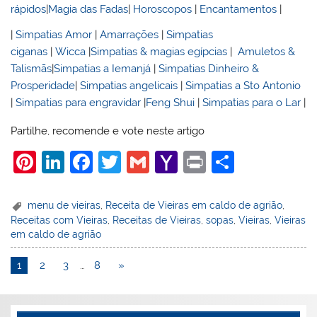
rápidos
|
Magia das Fadas
|
Horoscopos
|
Encantamentos
|
|
Simpatias Amor
|
Amarrações
|
Simpatias
ciganas
|
Wicca
|
Simpatias & magias egípcias
|
Amuletos &
Talismãs
|
Simpatias a Iemanjá
|
Simpatias Dinheiro &
Prosperidade
|
Simpatias angelicais
|
Simpatias a Sto Antonio
|
Simpatias para engravidar
|
Feng Shui
|
Simpatias para o Lar
|
Partilhe, recomende e vote neste artigo
Pi
Li
F
T
G
Y
Pr
S
nt
n
a
w
m
a
in
h
er
k
c
itt
ai
h
t
ar
menu de vieiras
,
Receita de Vieiras em caldo de agrião
,
Receitas com Vieiras
,
Receitas de Vieiras
,
sopas
,
Vieiras
,
Vieiras
e
e
e
er
l
o
e
em caldo de agrião
st
dI
b
o
1
2
3
…
8
»
n
o
M
o
ai