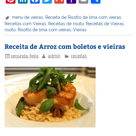
nt
n
a
w
m
a
in
h
er
k
c
itt
ai
h
t
ar
menu de vieiras
,
Receita de Risotto de lima com vieiras
,
Receitas com Vieiras
,
Receitas de risoto
,
Receitas de Vieiras
,
e
e
e
er
l
o
e
risoto
,
Risotto de lima com vieiras
,
Vieiras
st
dI
b
o
n
o
M
Receita de Arroz com boletos e vieiras
o
ai
segunda-feira
admin
receitas
k
l