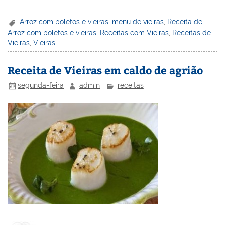
nt
n
a
w
m
a
in
h
er
k
c
itt
ai
h
t
ar
Arroz com boletos e vieiras
,
menu de vieiras
,
Receita de
Arroz com boletos e vieiras
,
Receitas com Vieiras
,
Receitas de
e
e
e
er
l
o
e
Vieiras
,
Vieiras
st
dI
b
o
n
o
M
Receita de Vieiras em caldo de agrião
o
ai
segunda-feira
admin
receitas
k
l