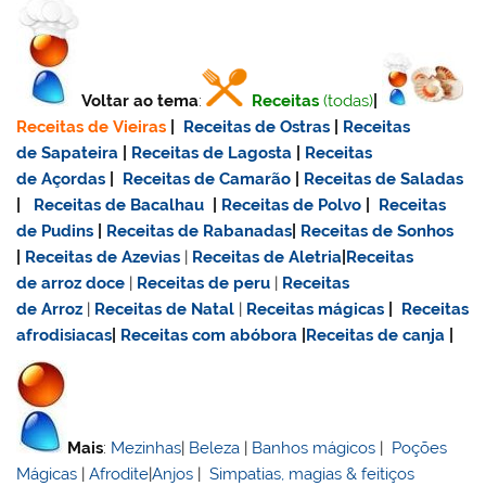
Voltar ao tema
:
Receitas
(todas)
|
Receitas de Vieiras
|
Receitas de Ostras
|
Receitas
de Sapateira
|
Receitas de Lagosta
|
Receitas
de Açordas
|
Receitas de Camarão
|
Receitas de Saladas
|
Receitas de Bacalhau
|
Receitas de Polvo
|
Receitas
de Pudins
|
Receitas de Rabanadas
|
Receitas de Sonhos
|
Receitas de Azevias
|
Receitas de Aletria
|
Receitas
de
arroz doce
|
Receitas de
peru
|
Receitas
de Arroz
|
Receitas de Natal
|
Receitas mágicas
|
Receitas
afrodisiacas
|
Receitas com abóbora
|
Receitas de canja
|
Mais
:
Mezinhas
|
Beleza
|
Banhos mágicos
|
Poções
Mágicas
|
Afrodite
|
Anjos
|
Simpatias, magias & feitiços