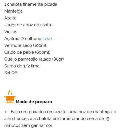
1 chalota finamente picada
Manteiga
Azeite
200gr de arroz de risotto
Vieiras
Açafrão (2 colheres
chá
)
Vermute seco (100ml)
Caldo de peixe (600ml)
Queijo parmesão ralado (80gr)
Sumo de 1/2 lima
Sal QB
Modo de preparo
1 – Faça um puxado com azeite, uma noz de manteiga, o
alho francês e a chalota em lume brando cerca de 15
minutos sem ganhar cor.