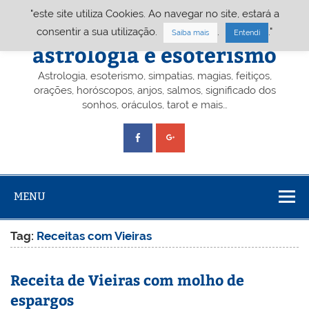
Skip
"este site utiliza Cookies. Ao navegar no site, estará a
to
content
Portal A&E – Portal
consentir a sua utilização.
.
."
Saiba mais
Entendi
astrologia e esoterismo
Astrologia, esoterismo, simpatias, magias, feitiços,
orações, horóscopos, anjos, salmos, significado dos
sonhos, oráculos, tarot e mais…
MENU
Tag:
Receitas com Vieiras
Receita de Vieiras com molho de
espargos