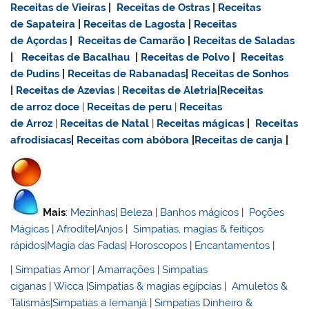
Receitas de Vieiras
|
Receitas de Ostras
|
Receitas
de Sapateira
|
Receitas de Lagosta
|
Receitas
de Açordas
|
Receitas de Camarão
|
Receitas de Saladas
|
Receitas de Bacalhau
|
Receitas de Polvo
|
Receitas
de Pudins
|
Receitas de Rabanadas
|
Receitas de Sonhos
|
Receitas de Azevias
|
Receitas de Aletria
|
Receitas
de
arroz doce
|
Receitas de
peru
|
Receitas
de Arroz
|
Receitas de Natal
|
Receitas mágicas
|
Receitas
afrodisiacas
|
Receitas com abóbora
|
Receitas de canja
|
Mais
:
Mezinhas
|
Beleza
|
Banhos mágicos
|
Poções
Mágicas
|
Afrodite
|
Anjos
|
Simpatias, magias & feitiços
rápidos
|
Magia das Fadas
|
Horoscopos
|
Encantamentos
|
|
Simpatias Amor
|
Amarrações
|
Simpatias
ciganas
|
Wicca
|
Simpatias & magias egípcias
|
Amuletos &
Talismãs
|
Simpatias a Iemanjá
|
Simpatias Dinheiro &