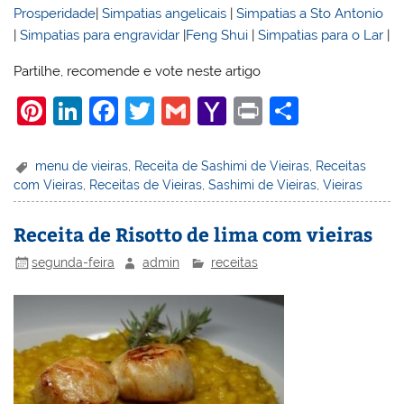
Prosperidade
|
Simpatias angelicais
|
Simpatias a Sto Antonio
|
Simpatias para engravidar
|
Feng Shui
|
Simpatias para o Lar
|
Partilhe, recomende e vote neste artigo
Pi
Li
F
T
G
Y
Pr
S
nt
n
a
w
m
a
in
h
er
k
c
itt
ai
h
t
ar
menu de vieiras
,
Receita de Sashimi de Vieiras
,
Receitas
com Vieiras
,
Receitas de Vieiras
,
Sashimi de Vieiras
,
Vieiras
e
e
e
er
l
o
e
st
dI
b
o
Receita de Risotto de lima com vieiras
n
o
M
segunda-feira
admin
receitas
o
ai
k
l