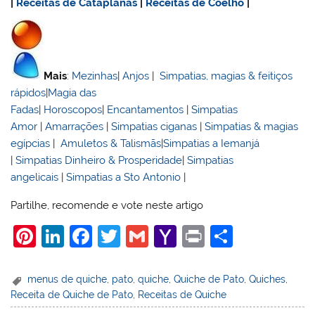
|
Receitas de Cataplanas
|
Receitas de Coelho
|
Mais
:
Mezinhas
|
Anjos
|
Simpatias, magias & feitiços
rápidos
|
Magia das
Fadas
|
Horoscopos
|
Encantamentos
|
Simpatias
Amor
|
Amarrações
|
Simpatias ciganas
|
Simpatias & magias
egípcias
|
Amuletos & Talismãs
|
Simpatias a Iemanjá
|
Simpatias Dinheiro & Prosperidade
|
Simpatias
angelicais
|
Simpatias a Sto Antonio
|
Partilhe, recomende e vote neste artigo
Pi
Li
F
T
G
Y
Pr
S
nt
n
a
w
m
a
in
h
er
k
c
itt
ai
h
t
ar
menus de quiche
,
pato
,
quiche
,
Quiche de Pato
,
Quiches
,
Receita de Quiche de Pato
,
Receitas de Quiche
e
e
e
er
l
o
e