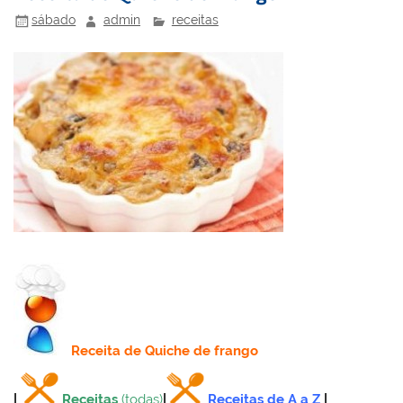
o
ai
sábado
admin
receitas
k
l
Receita
de Quiche de frango
|
Receitas
(todas)
|
Receitas de A a Z
|