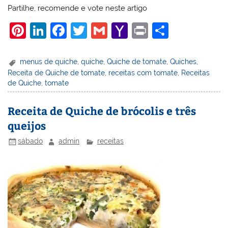
Partilhe, recomende e vote neste artigo
Pi
Li
F
T
G
Y
Pr
S
nt
n
a
w
m
a
in
h
er
k
c
itt
ai
h
t
ar
menus de quiche
,
quiche
,
Quiche de tomate
,
Quiches
,
Receita de Quiche de tomate
,
receitas com tomate
,
Receitas
e
e
e
er
l
o
e
de Quiche
,
tomate
st
dI
b
o
n
o
M
Receita de Quiche de brócolis e três
queijos
o
ai
k
l
sábado
admin
receitas