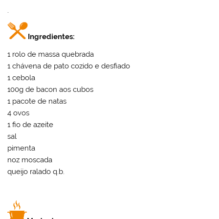
.
Ingredientes:
1 rolo de massa quebrada
1 chávena de pato cozido e desfiado
1 cebola
100g de bacon aos cubos
1 pacote de natas
4 ovos
1 fio de azeite
sal
pimenta
noz moscada
queijo ralado q.b.