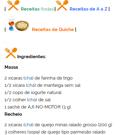
|
Receitas
(todas)
|
Receitas de A a Z
|
|
Receitas de Quiche
|
.
Ingredientes:
Massa
2 xícaras (
chá
) de farinha de trigo
1/2 xícara (
chá
) de manteiga sem sal
1/2 copo de iogurte natural
1/2 colher (
chá
) de sal
1 sachê de AJI-NO-MOTO® (3 g)
Recheio
2 xícaras (
chá
) de queijo minas ralado grosso (200 g)
3 colheres (sopa) de queijo tipo parmesão ralado