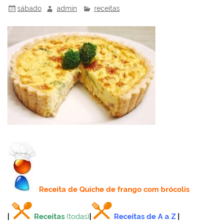
sábado
admin
receitas
Receita
de Quiche de frango com brócolis
|
Receitas
(todas)
|
Receitas de A a Z
|