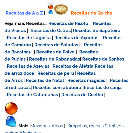
Receitas de A a Z
|
Receitas de Quiche
|
Veja mais Receitas…
Receitas de Risoto
|
Receitas
de Vieiras
|
Receitas de Ostras
|
Receitas de Sapateira
|
Receitas de Lagosta
|
Receitas de Açordas
|
Receitas
de Camarão
|
Receitas de Saladas
|
Receitas
de Bacalhau
|
Receitas de Polvo
|
Receitas
de Pudins
|
Receitas de Rabanadas
|
Receitas de Sonhos
|
Receitas de Azevias
|
Receitas de Aletria
|
Receitas
de
arroz doce
|
Receitas de
peru
|
Receitas
de Arroz
|
Receitas de Natal
|
Receitas mágicas
|
Receitas
afrodisiacas
|
Receitas com abóbora
|
Receitas de canja
|
Receitas de Cataplanas
|
Receitas de Coelho
|
Mais
:
Mezinhas
|
Anjos
|
Simpatias, magias & feitiços
rápidos
|
Magia das