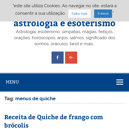
Skip
"este site utiliza Cookies. Ao navegar no site, estará a
to
content
Portal A&E – Portal
consentir a sua utilização.
.
."
Saiba mais
Entendi
astrologia e esoterismo
Astrologia, esoterismo, simpatias, magias, feitiços,
orações, horóscopos, anjos, salmos, significado dos
sonhos, oráculos, tarot e mais…
MENU
Tag:
menus de quiche
Receita de Quiche de frango com
brócolis