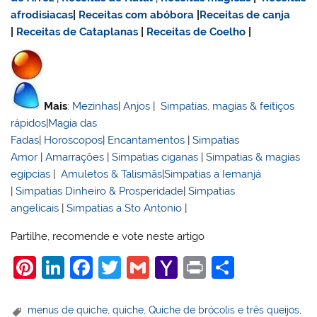
afrodisiacas
|
Receitas com abóbora
|
Receitas de canja
|
Receitas de Cataplanas
|
Receitas de Coelho
|
Mais
:
Mezinhas
|
Anjos
|
Simpatias, magias & feitiços
rápidos
|
Magia das
Fadas
|
Horoscopos
|
Encantamentos
|
Simpatias
Amor
|
Amarrações
|
Simpatias ciganas
|
Simpatias & magias
egípcias
|
Amuletos & Talismãs
|
Simpatias a Iemanjá
|
Simpatias Dinheiro & Prosperidade
|
Simpatias
angelicais
|
Simpatias a Sto Antonio
|
Partilhe, recomende e vote neste artigo
Pi
Li
F
T
G
Y
Pr
S
nt
n
a
w
m
a
in
h
er
k
c
itt
ai
h
t
ar
menus de quiche
,
quiche
,
Quiche de brócolis e três queijos
,