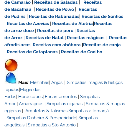
de Camarão
|
Receitas de Saladas
|
Receitas
de Bacalhau
|
Receitas de Polvo
|
Receitas
de Pudins
|
Receitas de Rabanadas
|
Receitas de Sonhos
|
Receitas de Azevias
|
Receitas de Aletria
|
Receitas
de
arroz doce
|
Receitas de
peru
|
Receitas
de Arroz
|
Receitas de Natal
|
Receitas mágicas
|
Receitas
afrodisiacas
|
Receitas com abóbora
|
Receitas de canja
|
Receitas de Cataplanas
|
Receitas de Coelho
|
Mais
:
Mezinhas
|
Anjos
|
Simpatias, magias & feitiços
rápidos
|
Magia das
Fadas
|
Horoscopos
|
Encantamentos
|
Simpatias
Amor
|
Amarrações
|
Simpatias ciganas
|
Simpatias & magias
egípcias
|
Amuletos & Talismãs
|
Simpatias a Iemanjá
|
Simpatias Dinheiro & Prosperidade
|
Simpatias
angelicais
|
Simpatias a Sto Antonio
|