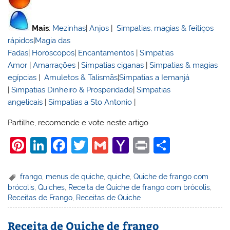
Mais
:
Mezinhas
|
Anjos
|
Simpatias, magias & feitiços
rápidos
|
Magia das
Fadas
|
Horoscopos
|
Encantamentos
|
Simpatias
Amor
|
Amarrações
|
Simpatias ciganas
|
Simpatias & magias
egípcias
|
Amuletos & Talismãs
|
Simpatias a Iemanjá
|
Simpatias Dinheiro & Prosperidade
|
Simpatias
angelicais
|
Simpatias a Sto Antonio
|
Partilhe, recomende e vote neste artigo
Pi
Li
F
T
G
Y
Pr
S
nt
n
a
w
m
a
in
h
er
k
c
itt
ai
h
t
ar
frango
,
menus de quiche
,
quiche
,
Quiche de frango com
brócolis
,
Quiches
,
Receita de Quiche de frango com brócolis
,
e
e
e
er
l
o
e
Receitas de Frango
,
Receitas de Quiche
st
dI
b
o
n
o
M
Receita de Quiche de frango