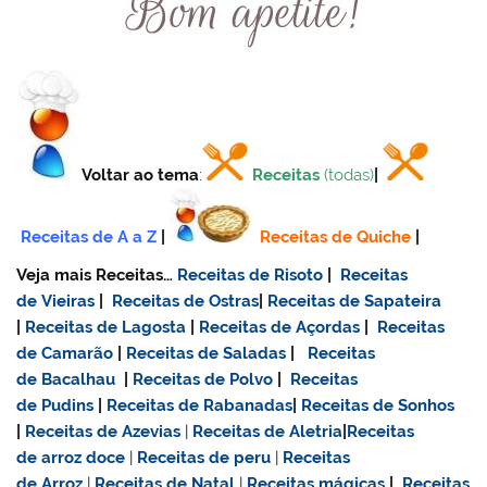
Voltar ao tema
:
Receitas
(todas)
|
Receitas de A a Z
|
Receitas de Quiche
|
Veja mais Receitas…
Receitas de Risoto
|
Receitas
de Vieiras
|
Receitas de Ostras
|
Receitas de Sapateira
|
Receitas de Lagosta
|
Receitas de Açordas
|
Receitas
de Camarão
|
Receitas de Saladas
|
Receitas
de Bacalhau
|
Receitas de Polvo
|
Receitas
de Pudins
|
Receitas de Rabanadas
|
Receitas de Sonhos
|
Receitas de Azevias
|
Receitas de Aletria
|
Receitas
de
arroz doce
|
Receitas de
peru
|
Receitas
de Arroz
|
Receitas de Natal
|
Receitas mágicas
|
Receitas