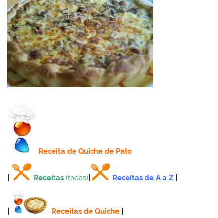
Receita
de Quiche de Pato
|
Receitas
(todas)
|
Receitas de A a Z
|
|
Receitas de Quiche
|