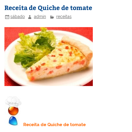
st
dI
b
o
Receita de Quiche de tomate
n
o
M
sábado
admin
receitas
o
ai
k
l
Receita
de Quiche de tomate