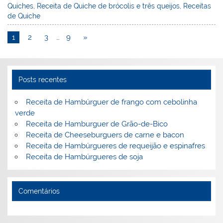
Quiches
,
Receita de Quiche de brócolis e três queijos
,
Receitas
e
e
e
er
l
o
e
de Quiche
st
dI
b
o
1
2
3
…
9
»
n
o
M
o
ai
k
l
Posts recentes
Receita de Hambúrguer de frango com cebolinha
verde
Receita de Hamburguer de Grão-de-Bico
Receita de Cheeseburguers de carne e bacon
Receita de Hambúrgueres de requeijão e espinafres
Receita de Hambúrgueres de soja
Comentários