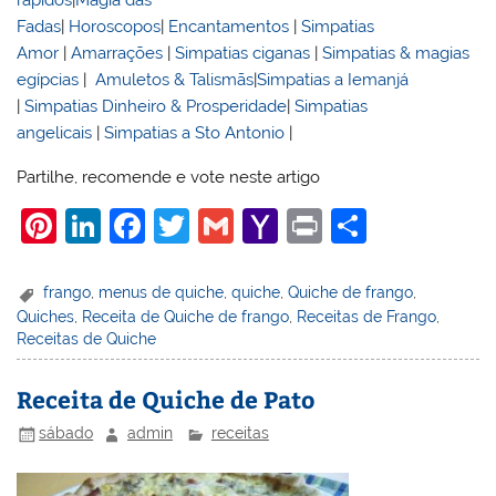
Fadas
|
Horoscopos
|
Encantamentos
|
Simpatias
Amor
|
Amarrações
|
Simpatias ciganas
|
Simpatias & magias
egípcias
|
Amuletos & Talismãs
|
Simpatias a Iemanjá
|
Simpatias Dinheiro & Prosperidade
|
Simpatias
angelicais
|
Simpatias a Sto Antonio
|
Partilhe, recomende e vote neste artigo
Pi
Li
F
T
G
Y
Pr
S
nt
n
a
w
m
a
in
h
er
k
c
itt
ai
h
t
ar
frango
,
menus de quiche
,
quiche
,
Quiche de frango
,
Quiches
,
Receita de Quiche de frango
,
Receitas de Frango
,
e
e
e
er
l
o
e
Receitas de Quiche
st
dI
b
o
n
o
M
Receita de Quiche de Pato
o
ai
sábado
admin
receitas
k
l