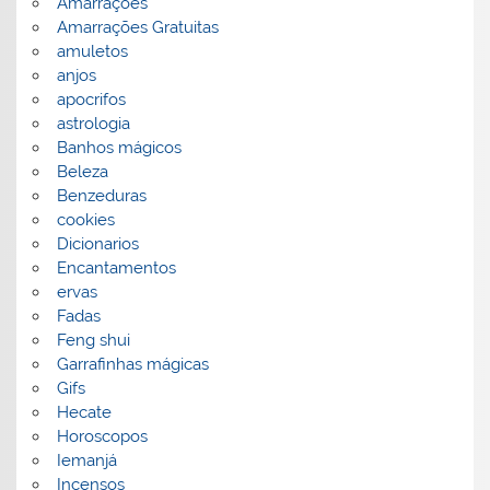
Amarrações
Amarrações Gratuitas
amuletos
anjos
apocrifos
astrologia
Banhos mágicos
Beleza
Benzeduras
cookies
Dicionarios
Encantamentos
ervas
Fadas
Feng shui
Garrafinhas mágicas
Gifs
Hecate
Horoscopos
Iemanjá
Incensos