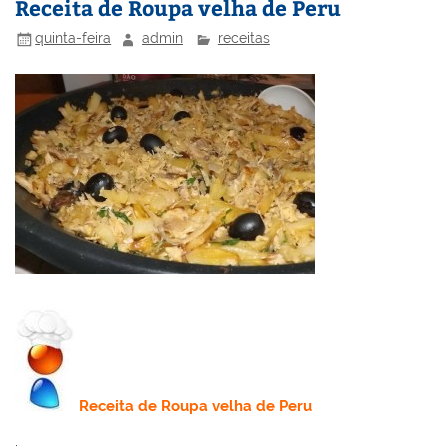
n
o
M
Receita de Roupa velha de Peru
o
ai
quinta-feira
admin
receitas
k
l
Receita de Roupa velha de Peru
.