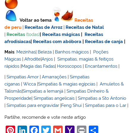
Voltar ao tema
:
Receitas
de
peru
|
Receitas de Arroz
|
Receitas de Natal
|
Receitas
(todas)
|
Receitas mágicas
|
Receitas
afrodisiacas
|
Receitas com abóbora
|
Receitas de canja
|
Mais
:
Mezinhas
|
Beleza
|
Banhos mágicos
|
Poções
Mágicas
|
Afrodite
|
Anjos
|
Simpatias, magias & feitiços
rápidos
|
Magia das Fadas
|
Horoscopos
|
Encantamentos
|
|
Simpatias Amor
|
Amarrações
|
Simpatias
ciganas
|
Wicca
|
Simpatias & magias egípcias
|
Amuletos &
Talismãs
|
Simpatias a Iemanjá
|
Simpatias Dinheiro &
Prosperidade
|
Simpatias angelicais
|
Simpatias a Sto Antonio
|
Simpatias para engravidar
|
Feng Shui
|
Simpatias para o Lar
|
Partilhe, recomende e vote neste artigo
Pi
Li
F
T
G
Y
Pr
S