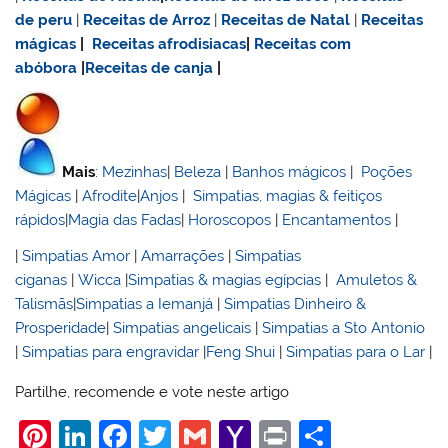
de
peru
|
Receitas de Arroz
|
Receitas de Natal
|
Receitas
mágicas
|
Receitas afrodisiacas
|
Receitas com
abóbora
|
Receitas de canja
|
Mais
:
Mezinhas
|
Beleza
|
Banhos mágicos
|
Poções
Mágicas
|
Afrodite
|
Anjos
|
Simpatias, magias & feitiços
rápidos
|
Magia das Fadas
|
Horoscopos
|
Encantamentos
|
|
Simpatias Amor
|
Amarrações
|
Simpatias
ciganas
|
Wicca
|
Simpatias & magias egípcias
|
Amuletos &
Talismãs
|
Simpatias a Iemanjá
|
Simpatias Dinheiro &
Prosperidade
|
Simpatias angelicais
|
Simpatias a Sto Antonio
|
Simpatias para engravidar
|
Feng Shui
|
Simpatias para o Lar
|
Partilhe, recomende e vote neste artigo
Pi
Li
F
T
G
Y
Pr
S