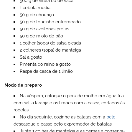
500 g de vitela ou de vaca
1 cebola média
50 g de chouriço
50 g de toucinho entremeado
50 g de azeitonas pretas
50 g de miolo de pão
1 colher (sopa) de salsa picada
2 colheres (sopa) de manteiga
Sal a gosto
Pimenta do reino a gosto
Raspa da casca de 1 limão
Modo de preparo
Na véspera, coloque o peru de molho em água fria
com sal, a laranja e os limões com a casca, cortados às
rodelas.
No dia seguinte, cozinhe as batatas com a
pele
,
descasque e passe pelo expremedor de batatas.
Junte 1 colher de manteiga e as gemas e conserva-