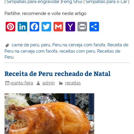
|
Simpatias para engravidar
|
Feng Shui
|
Simpatias para o Lar
|
Partilhe, recomende e vote neste artigo
Pi
Li
F
T
G
Y
Pr
S
nt
n
a
w
m
a
in
h
er
k
c
itt
ai
h
t
ar
carne de peru
,
peru
,
Peru na cerveja com farofa
,
Receita de
Peru na cerveja com farofa
,
receitas com peru
,
Receitas de
e
e
e
er
l
o
e
Peru
st
dI
b
o
n
o
M
Receita de Peru recheado de Natal
o
ai
quinta-feira
admin
receitas
k
l