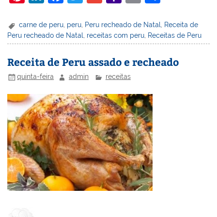
nt
n
a
w
m
a
in
h
er
k
c
itt
ai
h
t
ar
carne de peru
,
peru
,
Peru recheado de Natal
,
Receita de
Peru recheado de Natal
,
receitas com peru
,
Receitas de Peru
e
e
e
er
l
o
e
st
dI
b
o
Receita de Peru assado e recheado
n
o
M
quinta-feira
admin
receitas
o
ai
k
l