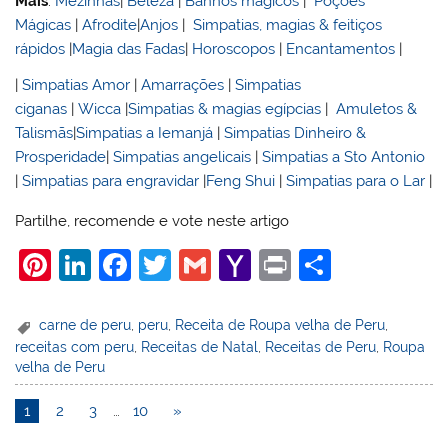
Mais
:
Mezinhas
|
Beleza
|
Banhos mágicos
|
Poções
Mágicas
|
Afrodite
|
Anjos
|
Simpatias, magias & feitiços
rápidos
|
Magia das Fadas
|
Horoscopos
|
Encantamentos
|
|
Simpatias Amor
|
Amarrações
|
Simpatias
ciganas
|
Wicca
|
Simpatias & magias egípcias
|
Amuletos &
Talismãs
|
Simpatias a Iemanjá
|
Simpatias Dinheiro &
Prosperidade
|
Simpatias angelicais
|
Simpatias a Sto Antonio
|
Simpatias para engravidar
|
Feng Shui
|
Simpatias para o Lar
|
Partilhe, recomende e vote neste artigo
Pi
Li
F
T
G
Y
Pr
S
nt
n
a
w
m
a
in
h
er
k
c
itt
ai
h
t
ar
carne de peru
,
peru
,
Receita de Roupa velha de Peru
,
receitas com peru
,
Receitas de Natal
,
Receitas de Peru
,
Roupa
e
e
e
er
l
o
e
velha de Peru
st
dI
b
o
1
2
3
…
10
»
n
o
M