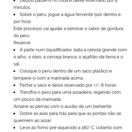
Depois passe-o no fubá e deixe reservado por 5
minutos.
Sobre o peru, jogue a água fervente (por dentro e
por fora).
Este processo vai ajudar a eliminar o sabor de gordura
do peru.
Reserve.
À parte num liquidificador, bata a cebola grande com
o alho, o óleo, a cerveja branca, o açafrão-da-terra e o
sal.
Coloque o peru dentro de um saco plástico e
tempere-o com a marinada acima.
Feche o saco e deixe reservado por +/- 8 horas.
Transfira o peru para uma assadeira, regando com
um pouco da marinada.
Amarre as pernas com o auxílio de um barbante.
Dobre as asas para trás para que as pontas não se
queimem ao assar.
Leve ao forno pré-aquecido a 180° C, coberto com