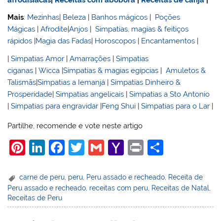
afrodisiacas
|
Receitas com abóbora
|
Receitas de canja
|
Mais
:
Mezinhas
|
Beleza
|
Banhos mágicos
|
Poções
Mágicas
|
Afrodite
|
Anjos
|
Simpatias, magias & feitiços
rápidos
|
Magia das Fadas
|
Horoscopos
|
Encantamentos
|
|
Simpatias Amor
|
Amarrações
|
Simpatias
ciganas
|
Wicca
|
Simpatias & magias egípcias
|
Amuletos &
Talismãs
|
Simpatias a Iemanjá
|
Simpatias Dinheiro &
Prosperidade
|
Simpatias angelicais
|
Simpatias a Sto Antonio
|
Simpatias para engravidar
|
Feng Shui
|
Simpatias para o Lar
|
Partilhe, recomende e vote neste artigo
Pi
Li
F
T
G
Y
Pr
S
nt
n
a
w
m
a
in
h
er
k
c
itt
ai
h
t
ar
carne de peru
,
peru
,
Peru assado e recheado
,
Receita de
Peru assado e recheado
,
receitas com peru
,
Receitas de Natal
,
e
e
e
er
l
o
e
Receitas de Peru
st
dI
b
o