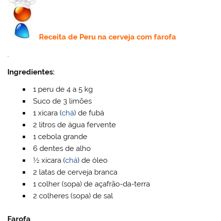
Receita de
Peru na cerveja com farofa
.
Ingredientes:
1 peru de 4 a 5 kg
Suco de 3 limões
1 xícara (
chá
) de fubá
2 litros de água fervente
1 cebola grande
6 dentes de alho
½ xícara (
chá
) de óleo
2 latas de cerveja branca
1 colher (sopa) de açafrão-da-terra
2 colheres (sopa) de sal
Farofa