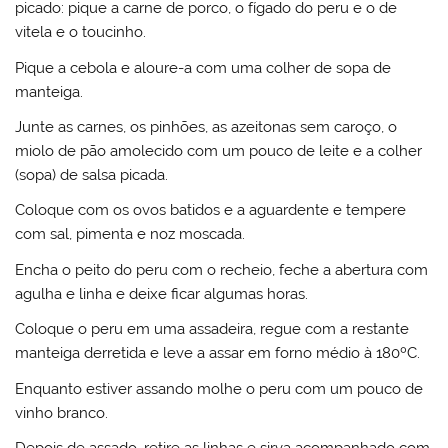
picado: pique a carne de porco, o fígado do peru e o de
vitela e o toucinho.
Pique a cebola e aloure-a com uma colher de sopa de
manteiga.
Junte as carnes, os pinhões, as azeitonas sem caroço, o
miolo de pão amolecido com um pouco de leite e a colher
(sopa) de salsa picada.
Coloque com os ovos batidos e a aguardente e tempere
com sal, pimenta e noz moscada.
Encha o peito do peru com o recheio, feche a abertura com
agulha e linha e deixe ficar algumas horas.
Coloque o peru em uma assadeira, regue com a restante
manteiga derretida e leve a assar em forno médio à 180ºC.
Enquanto estiver assando molhe o peru com um pouco de
vinho branco.
Depois de assado, retire as linhas e sirva acompanhado com