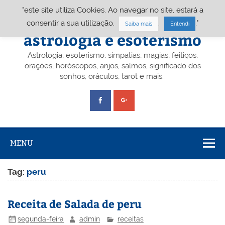
Skip
"este site utiliza Cookies. Ao navegar no site, estará a
to
content
Portal A&E – Portal
consentir a sua utilização.
.
."
Saiba mais
Entendi
astrologia e esoterismo
Astrologia, esoterismo, simpatias, magias, feitiços,
orações, horóscopos, anjos, salmos, significado dos
sonhos, oráculos, tarot e mais…
MENU
Tag:
peru
Receita de Salada de peru
segunda-feira
admin
receitas