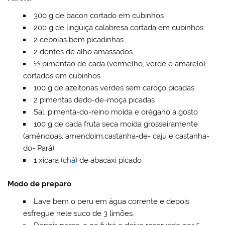
300 g de bacon cortado em cubinhos
200 g de lingüiça calabresa cortada em cubinhos
2 cebolas bem picadinhas
2 dentes de alho amassados
½ pimentão de cada (vermelho, verde e amarelo)
cortados em cubinhos
100 g de azeitonas verdes sem caroço picadas
2 pimentas dedo-de-moça picadas
Sal, pimenta-do-reino moída e orégano à gosto
100 g de cada fruta seca moída grosseiramente
(amêndoas, amendoim,castanha-de- caju e castanha-
do- Pará)
1 xícara (
chá
) de abacaxi picado
Modo de preparo
Lave bem o peru em água corrente e depois
esfregue nele suco de 3 limões.