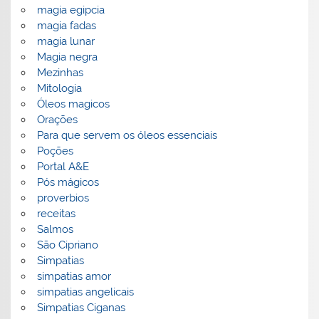
magia egipcia
magia fadas
magia lunar
Magia negra
Mezinhas
Mitologia
Óleos magicos
Orações
Para que servem os óleos essenciais
Poções
Portal A&E
Pós mágicos
proverbios
receitas
Salmos
São Cipriano
Simpatias
simpatias amor
simpatias angelicais
Simpatias Ciganas