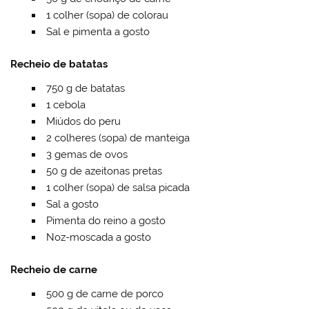
1 colher (sopa) de colorau
Sal e pimenta a gosto
Recheio de batatas
750 g de batatas
1 cebola
Miúdos do peru
2 colheres (sopa) de manteiga
3 gemas de ovos
50 g de azeitonas pretas
1 colher (sopa) de salsa picada
Sal a gosto
Pimenta do reino a gosto
Noz-moscada a gosto
Recheio de carne
500 g de carne de porco