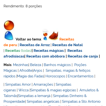
Rendimento: 8 porções
Voltar ao tema
:
Receitas
de
peru
|
Receitas de Arroz
|
Receitas de Natal
|
Receitas
(todas)
|
Receitas mágicas
|
Receitas
afrodisiacas
|
Receitas com abóbora
|
Receitas de canja
|
Mais
:
Mezinhas
|
Beleza
|
Banhos mágicos
|
Poções
Mágicas
|
Afrodite
|
Anjos
|
Simpatias, magias & feitiços
rápidos
|
Magia das Fadas
|
Horoscopos
|
Encantamentos
|
|
Simpatias Amor
|
Amarrações
|
Simpatias
ciganas
|
Wicca
|
Simpatias & magias egípcias
|
Amuletos &
Talismãs
|
Simpatias a Iemanjá
|
Simpatias Dinheiro &
Prosperidade
|
Simpatias angelicais
|
Simpatias a Sto Antonio