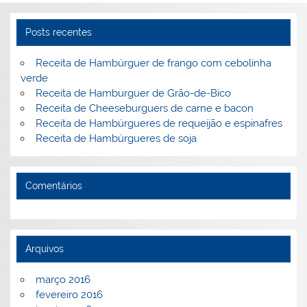
o
ai
k
l
Posts recentes
Receita de Hambúrguer de frango com cebolinha
verde
Receita de Hamburguer de Grão-de-Bico
Receita de Cheeseburguers de carne e bacon
Receita de Hambúrgueres de requeijão e espinafres
Receita de Hambúrgueres de soja
Comentários
Arquivos
março 2016
fevereiro 2016