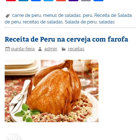
nt
n
a
w
m
a
in
h
er
k
c
itt
ai
h
t
ar
carne de peru
,
menus de saladas
,
peru
,
Receita de Salada
de peru
,
receitas de saladas
,
Salada de peru
,
saladas
e
e
e
er
l
o
e
st
dI
b
o
Receita de Peru na cerveja com farofa
n
o
M
quinta-feira
admin
receitas
o
ai
k
l