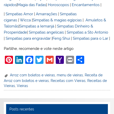
rápidos
|
Magia das Fadas
|
Horoscopos
|
Encantamentos
|
|
Simpatias Amor
|
Amarrações
|
Simpatias
ciganas
|
Wicca
|
Simpatias & magias egípcias
|
Amuletos &
Talismãs
|
Simpatias a Iemanjá
|
Simpatias Dinheiro &
Prosperidade
|
Simpatias angelicais
|
Simpatias a Sto Antonio
|
Simpatias para engravidar
|
Feng Shui
|
Simpatias para o Lar
|
Partilhe, recomende e vote neste artigo
Pi
Li
F
T
G
Y
Pr
S
nt
n
a
w
m
a
in
h
er
k
c
itt
ai
h
t
ar
Arroz com boletos e vieiras
,
menu de vieiras
,
Receita de
Arroz com boletos e vieiras
,
Receitas com Vieiras
,
Receitas de
e
e
e
er
l
o
e
Vieiras
,
Vieiras
st
dI
b
o
n
o
M
o
ai
Posts recentes