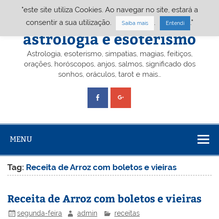
Skip
"este site utiliza Cookies. Ao navegar no site, estará a
to
content
Portal A&E – Portal
consentir a sua utilização.
.
."
Saiba mais
Entendi
astrologia e esoterismo
Astrologia, esoterismo, simpatias, magias, feitiços,
orações, horóscopos, anjos, salmos, significado dos
sonhos, oráculos, tarot e mais…
MENU
Tag:
Receita de Arroz com boletos e vieiras
Receita de Arroz com boletos e vieiras
segunda-feira
admin
receitas