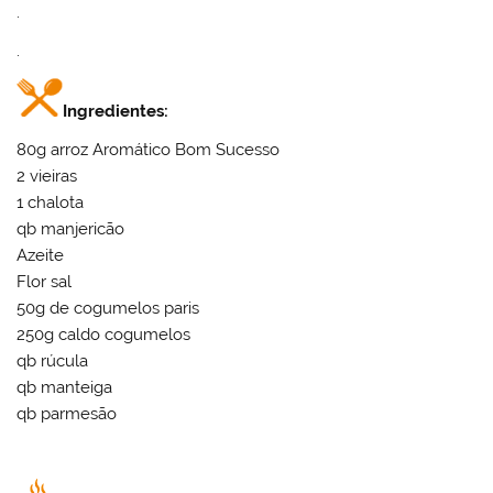
.
.
Ingredientes:
80g arroz Aromático Bom Sucesso
2 vieiras
1 chalota
qb manjericão
Azeite
Flor sal
50g de cogumelos paris
250g caldo cogumelos
qb rúcula
qb manteiga
qb parmesão