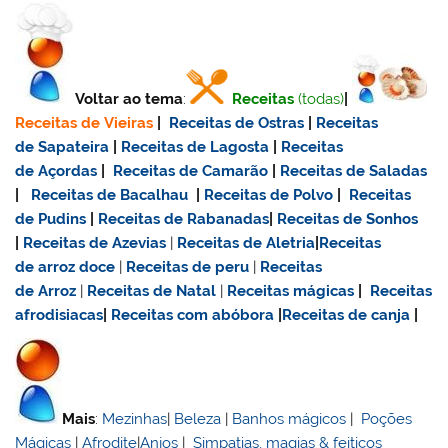
Voltar ao tema
:
Receitas
(todas)
|
Receitas de Vieiras
|
Receitas de Ostras
|
Receitas
de Sapateira
|
Receitas de Lagosta
|
Receitas
de Açordas
|
Receitas de Camarão
|
Receitas de Saladas
|
Receitas de Bacalhau
|
Receitas de Polvo
|
Receitas
de Pudins
|
Receitas de Rabanadas
|
Receitas de Sonhos
|
Receitas de Azevias
|
Receitas de Aletria
|
Receitas
de
arroz doce
|
Receitas de
peru
|
Receitas
de Arroz
|
Receitas de Natal
|
Receitas mágicas
|
Receitas
afrodisiacas
|
Receitas com abóbora
|
Receitas de canja
|
Mais
:
Mezinhas
|
Beleza
|
Banhos mágicos
|
Poções
Mágicas
|
Afrodite
|
Anjos
|
Simpatias, magias & feitiços