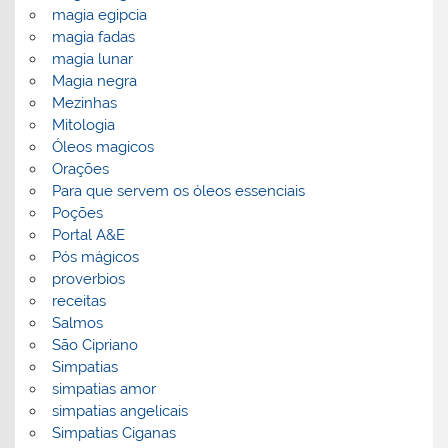
magia egipcia
magia fadas
magia lunar
Magia negra
Mezinhas
Mitologia
Óleos magicos
Orações
Para que servem os óleos essenciais
Poções
Portal A&E
Pós mágicos
proverbios
receitas
Salmos
São Cipriano
Simpatias
simpatias amor
simpatias angelicais
Simpatias Ciganas