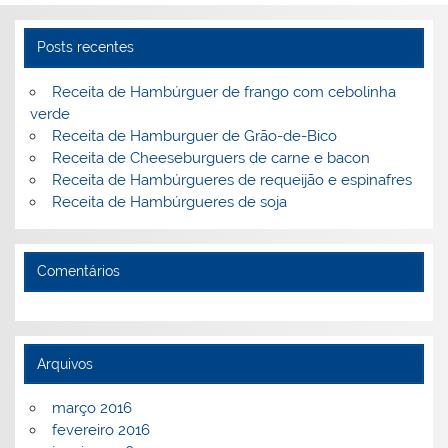
n
o
M
o
ai
Posts recentes
k
l
Receita de Hambúrguer de frango com cebolinha
verde
Receita de Hamburguer de Grão-de-Bico
Receita de Cheeseburguers de carne e bacon
Receita de Hambúrgueres de requeijão e espinafres
Receita de Hambúrgueres de soja
Comentários
Arquivos
março 2016
fevereiro 2016