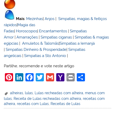
Mais
:
Mezinhas
|
Anjos
|
Simpatias, magias & feitiços
rápidos
|
Magia das
Fadas
|
Horoscopos
|
Encantamentos
|
Simpatias
Amor
|
Amarrações
|
Simpatias ciganas
|
Simpatias & magias
egípcias
|
Amuletos & Talismãs
|
Simpatias a Iemanjá
|
Simpatias Dinheiro & Prosperidade
|
Simpatias
angelicais
|
Simpatias a Sto Antonio
|
Partilhe, recomende e vote neste artigo
Pi
Li
F
T
G
Y
Pr
S
nt
n
a
w
m
a
in
h
er
k
c
itt
ai
h
t
ar
alheiras
,
lulas
,
Lulas recheadas com alheira
,
menus com
lulas
,
Receita de Lulas recheadas com alheira
,
receitas com
e
e
e
er
l
o
e
alheira
,
receitas com Lulas
,
Receitas de Lulas
st
dI
b
o