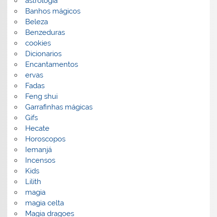
astrologia
Banhos mágicos
Beleza
Benzeduras
cookies
Dicionarios
Encantamentos
ervas
Fadas
Feng shui
Garrafinhas mágicas
Gifs
Hecate
Horoscopos
Iemanjá
Incensos
Kids
Lilith
magia
magia celta
Magia dragoes