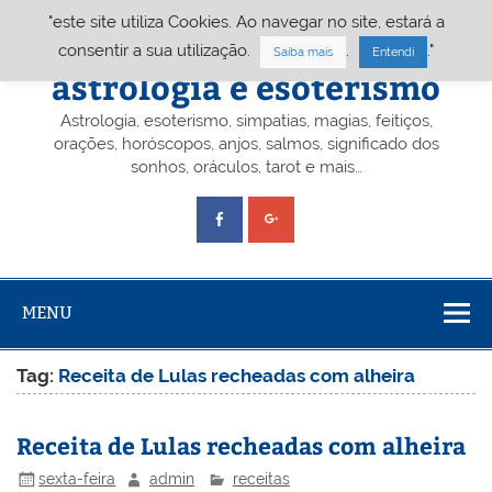
Skip
"este site utiliza Cookies. Ao navegar no site, estará a
to
content
Portal A&E – Portal
consentir a sua utilização.
.
."
Saiba mais
Entendi
astrologia e esoterismo
Astrologia, esoterismo, simpatias, magias, feitiços,
orações, horóscopos, anjos, salmos, significado dos
sonhos, oráculos, tarot e mais…
MENU
Tag:
Receita de Lulas recheadas com alheira
Receita de Lulas recheadas com alheira
sexta-feira
admin
receitas