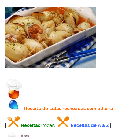
Receita
de Lulas recheadas com alheira
|
Receitas
(todas)
|
Receitas de A a Z
|