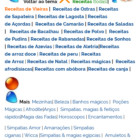
Voltar ao tema
:
Receitas
(todas)
|
Receitas de Vieiras
|
Receitas de Ostras
|
Receitas
de Sapateira
|
Receitas de Lagosta
|
Receitas
de Açordas
|
Receitas de Camarão
|
Receitas de Saladas
|
Receitas de Bacalhau
|
Receitas de Polvo
|
Receitas
de Pudins
|
Receitas de Rabanadas
|
Receitas de Sonhos
|
Receitas de Azevias
|
Receitas de Aletria
|
Receitas
de
arroz doce
|
Receitas de
peru
|
Receitas
de Arroz
|
Receitas de Natal
|
Receitas mágicas
|
Receitas
afrodisiacas
|
Receitas com abóbora
|
Receitas de canja
|
Mais
:
Mezinhas
|
Beleza
|
Banhos mágicos
|
Poções
Mágicas
|
Afrodite
|
Anjos
|
Simpatias, magias & feitiços
rápidos
|
Magia das Fadas
|
Horoscopos
|
Encantamentos
|
|
Simpatias Amor
|
Amarrações
|
Simpatias
ciganas
|
Wicca
|
Simpatias & magias egípcias
|
Amuletos &