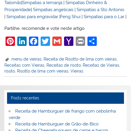
Talismãs
|
Simpatias a Iemanjá
|
Simpatias Dinheiro &
Prosperidade
|
Simpatias angelicais
|
Simpatias a Sto Antonio
|
Simpatias para engravidar
|
Feng Shui
|
Simpatias para o Lar
|
Partilhe, recomende e vote neste artigo
Pi
Li
F
T
G
Y
Pr
S
nt
n
a
w
m
a
in
h
er
k
c
itt
ai
h
t
ar
menu de vieiras
,
Receita de Risotto de lima com vieiras
,
Receitas com Vieiras
,
Receitas de risoto
,
Receitas de Vieiras
,
e
e
e
er
l
o
e
risoto
,
Risotto de lima com vieiras
,
Vieiras
st
dI
b
o
n
o
M
o
ai
Posts recentes
k
l
Receita de Hambúrguer de frango com cebolinha
verde
Receita de Hamburguer de Grão-de-Bico
Receita de Cheeseburguers de carne e bacon