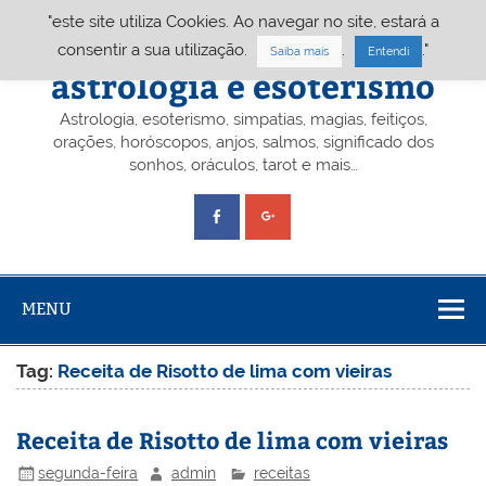
Skip
"este site utiliza Cookies. Ao navegar no site, estará a
to
content
Portal A&E – Portal
consentir a sua utilização.
.
."
Saiba mais
Entendi
astrologia e esoterismo
Astrologia, esoterismo, simpatias, magias, feitiços,
orações, horóscopos, anjos, salmos, significado dos
sonhos, oráculos, tarot e mais…
MENU
Tag:
Receita de Risotto de lima com vieiras
Receita de Risotto de lima com vieiras
segunda-feira
admin
receitas