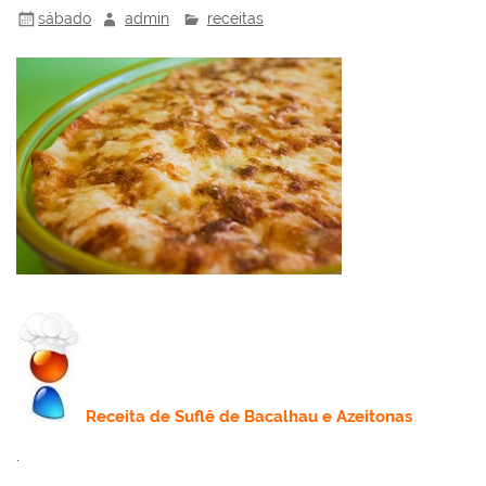
sábado
admin
receitas
Receita
de Suflê de Bacalhau e Azeitonas
.