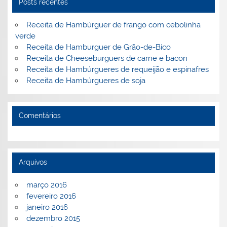
o
ai
Posts recentes
k
l
Receita de Hambúrguer de frango com cebolinha
verde
Receita de Hamburguer de Grão-de-Bico
Receita de Cheeseburguers de carne e bacon
Receita de Hambúrgueres de requeijão e espinafres
Receita de Hambúrgueres de soja
Comentários
Arquivos
março 2016
fevereiro 2016
janeiro 2016
dezembro 2015