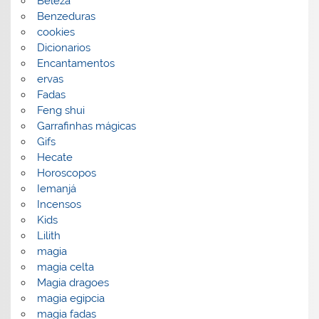
Beleza
Benzeduras
cookies
Dicionarios
Encantamentos
ervas
Fadas
Feng shui
Garrafinhas mágicas
Gifs
Hecate
Horoscopos
Iemanjá
Incensos
Kids
Lilith
magia
magia celta
Magia dragoes
magia egipcia
magia fadas