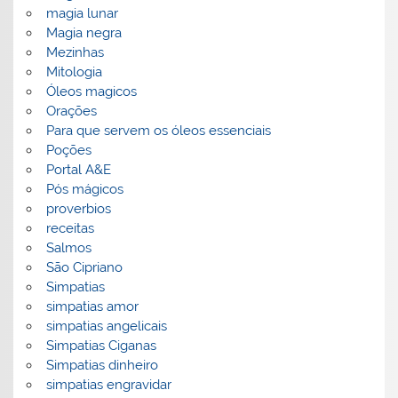
magia lunar
Magia negra
Mezinhas
Mitologia
Óleos magicos
Orações
Para que servem os óleos essenciais
Poções
Portal A&E
Pós mágicos
proverbios
receitas
Salmos
São Cipriano
Simpatias
simpatias amor
simpatias angelicais
Simpatias Ciganas
Simpatias dinheiro
simpatias engravidar