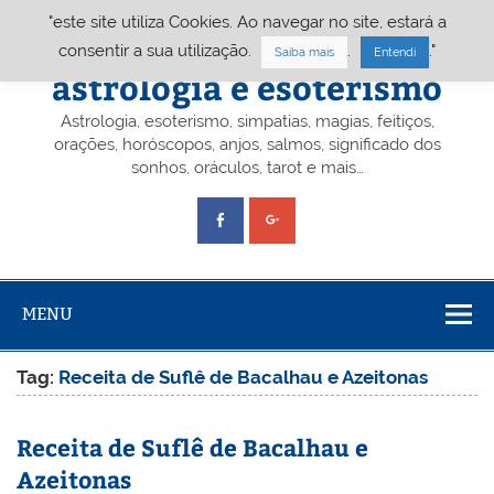
Skip
"este site utiliza Cookies. Ao navegar no site, estará a
to
content
Portal A&E – Portal
consentir a sua utilização.
.
."
Saiba mais
Entendi
astrologia e esoterismo
Astrologia, esoterismo, simpatias, magias, feitiços,
orações, horóscopos, anjos, salmos, significado dos
sonhos, oráculos, tarot e mais…
MENU
Tag:
Receita de Suflê de Bacalhau e Azeitonas
Receita de Suflê de Bacalhau e
Azeitonas