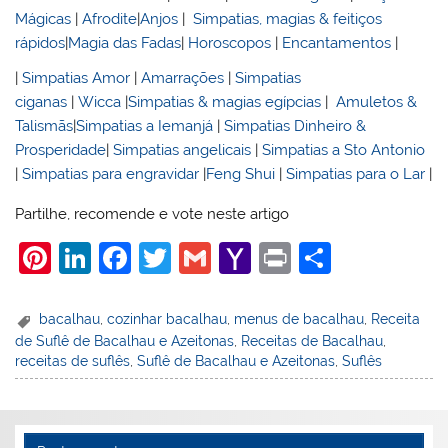
Mágicas
|
Afrodite
|
Anjos
|
Simpatias, magias & feitiços
rápidos
|
Magia das Fadas
|
Horoscopos
|
Encantamentos
|
|
Simpatias Amor
|
Amarrações
|
Simpatias
ciganas
|
Wicca
|
Simpatias & magias egípcias
|
Amuletos &
Talismãs
|
Simpatias a Iemanjá
|
Simpatias Dinheiro &
Prosperidade
|
Simpatias angelicais
|
Simpatias a Sto Antonio
|
Simpatias para engravidar
|
Feng Shui
|
Simpatias para o Lar
|
Partilhe, recomende e vote neste artigo
Pi
Li
F
T
G
Y
Pr
S
nt
n
a
w
m
a
in
h
er
k
c
itt
ai
h
t
ar
bacalhau
,
cozinhar bacalhau
,
menus de bacalhau
,
Receita
de Suflê de Bacalhau e Azeitonas
,
Receitas de Bacalhau
,
e
e
e
er
l
o
e
receitas de suflês
,
Suflê de Bacalhau e Azeitonas
,
Suflês
st
dI
b
o
n
o
M