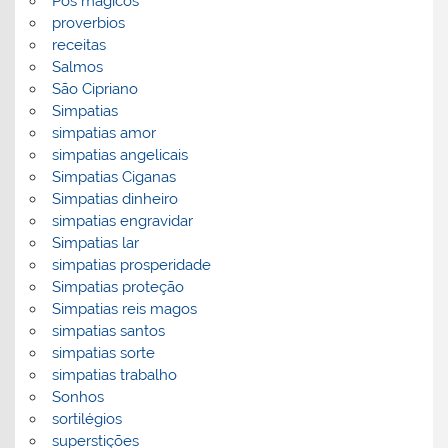
Pós mágicos
proverbios
receitas
Salmos
São Cipriano
Simpatias
simpatias amor
simpatias angelicais
Simpatias Ciganas
Simpatias dinheiro
simpatias engravidar
Simpatias lar
simpatias prosperidade
Simpatias proteção
Simpatias reis magos
simpatias santos
simpatias sorte
simpatias trabalho
Sonhos
sortilégios
superstições