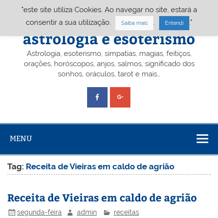
Skip
"este site utiliza Cookies. Ao navegar no site, estará a
to
content
Portal A&E – Portal
consentir a sua utilização.
.
."
Saiba mais
Entendi
astrologia e esoterismo
Astrologia, esoterismo, simpatias, magias, feitiços,
orações, horóscopos, anjos, salmos, significado dos
sonhos, oráculos, tarot e mais…
MENU
Tag:
Receita de Vieiras em caldo de agrião
Receita de Vieiras em caldo de agrião
segunda-feira
admin
receitas