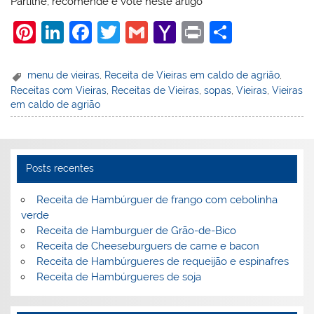
Partilhe, recomende e vote neste artigo
Pi
Li
F
T
G
Y
Pr
S
nt
n
a
w
m
a
in
h
er
k
c
itt
ai
h
t
ar
menu de vieiras
,
Receita de Vieiras em caldo de agrião
,
Receitas com Vieiras
,
Receitas de Vieiras
,
sopas
,
Vieiras
,
Vieiras
e
e
e
er
l
o
e
em caldo de agrião
st
dI
b
o
n
o
M
o
ai
Posts recentes
k
l
Receita de Hambúrguer de frango com cebolinha
verde
Receita de Hamburguer de Grão-de-Bico
Receita de Cheeseburguers de carne e bacon
Receita de Hambúrgueres de requeijão e espinafres
Receita de Hambúrgueres de soja