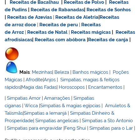
|
Receitas de Bacalhau
|
Receitas de Polvo
|
Receitas
de Pudins
|
Receitas de Rabanadas
|
Receitas de Sonhos
|
Receitas de Azevias
|
Receitas de Aletria
|
Receitas
de
arroz doce
|
Receitas de
peru
|
Receitas
de Arroz
|
Receitas de Natal
|
Receitas mágicas
|
Receitas
afrodisiacas
|
Receitas com abóbora
|
Receitas de canja
|
Mais
:
Mezinhas
|
Beleza
|
Banhos mágicos
|
Poções
Mágicas
|
Afrodite
|
Anjos
|
Simpatias, magias & feitiços
rápidos
|
Magia das Fadas
|
Horoscopos
|
Encantamentos
|
|
Simpatias Amor
|
Amarrações
|
Simpatias
ciganas
|
Wicca
|
Simpatias & magias egípcias
|
Amuletos &
Talismãs
|
Simpatias a Iemanjá
|
Simpatias Dinheiro &
Prosperidade
|
Simpatias angelicais
|
Simpatias a Sto Antonio
|
Simpatias para engravidar
|
Feng Shui
|
Simpatias para o Lar
|