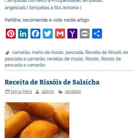
|
Simpatias Dinheiro & Prosperidade
|
Simpatias
angelicais
|
Simpatias a Sto Antonio
|
Partilhe, recomende e vote neste artigo
Pi
Li
F
T
G
Y
Pr
S
nt
n
a
w
m
a
in
h
er
k
c
itt
ai
h
t
ar
camarão
,
menu de rissois
,
pescada
,
Receita de Rissóis de
pescada e camarão
,
receitas de rissóis
,
Rissóis
,
Rissóis de
e
e
e
er
l
o
e
pescada e camarão
st
dI
b
o
n
o
M
Receita de Rissóis de Salsicha
o
ai
terça-feira
admin
receitas
k
l