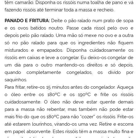
têm camarão. Disponha os rissóis numa toalha de pano e vá
fazendo rissóis até terminar toda a massa e recheio.
PANADO E FRITURA:
Deite o pão ralado num prato de sopa
e os ovos batidos noutro. Passe cada rissol pelo ovo e
depois pelo pão ralado. Uma mão só mexe no ovo e a outra
só no pão ralado para que os ingredientes não fiquem
misturados e empapados. Disponha cuidadosamente os
rissóis em caixas e leve a congelar. Eu deixo-os congelar de
um dia para o outro mantendo-os direitos e só depois,
quando completamente congelados, os divido por
saquinhos.
Para fritar, retire-os 15 minutos antes do congelador. Aqueça
o óleo entre os 180ºC e os 190ºC e frite os rissóis
cuidadosamente. O óleo não deve estar quente demais
para a massa não rebentar, mas também não pode estar
mais frio do que os 180ºC para não “cozer” os rissóis. Frite-os
até estarem lourinhos, virando-os uma vez. Retire e escorra
em papel absorvente. Estes rissóis têm a massa muito fina e