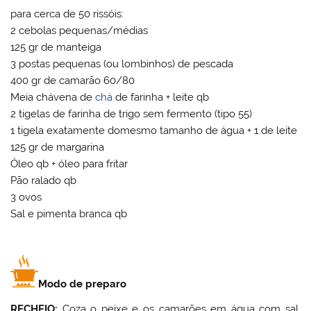
para cerca de 50 rissóis:
2 cebolas pequenas/médias
125 gr de manteiga
3 postas pequenas (ou lombinhos) de pescada
400 gr de camarão 60/80
Meia chávena de
chá
de farinha + leite qb
2 tigelas de farinha de trigo sem fermento (tipo 55)
1 tigela exatamente domesmo tamanho de água + 1 de leite
125 gr de margarina
Óleo qb + óleo para fritar
Pão ralado qb
3 ovos
Sal e pimenta branca qb
Modo de preparo
RECHEIO:
Coza o peixe e os camarões em água com sal.