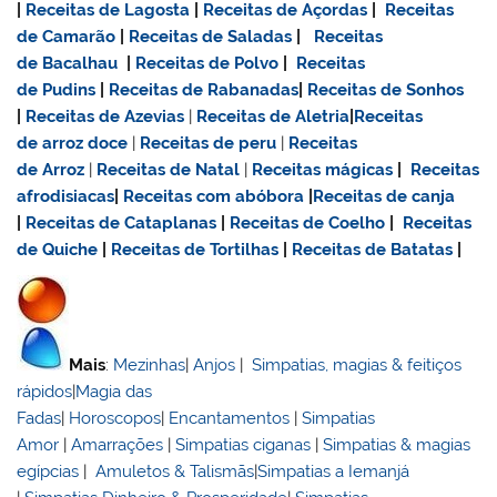
|
Receitas de Lagosta
|
Receitas de Açordas
|
Receitas
de Camarão
|
Receitas de Saladas
|
Receitas
de Bacalhau
|
Receitas de Polvo
|
Receitas
de Pudins
|
Receitas de Rabanadas
|
Receitas de Sonhos
|
Receitas de Azevias
|
Receitas de Aletria
|
Receitas
de
arroz doce
|
Receitas de
peru
|
Receitas
de Arroz
|
Receitas de Natal
|
Receitas mágicas
|
Receitas
afrodisiacas
|
Receitas com abóbora
|
Receitas de canja
|
Receitas de Cataplanas
|
Receitas de Coelho
|
Receitas
de Quiche
|
Receitas de Tortilhas
|
Receitas de Batatas
|
Mais
:
Mezinhas
|
Anjos
|
Simpatias, magias & feitiços
rápidos
|
Magia das
Fadas
|
Horoscopos
|
Encantamentos
|
Simpatias
Amor
|
Amarrações
|
Simpatias ciganas
|
Simpatias & magias
egípcias
|
Amuletos & Talismãs
|
Simpatias a Iemanjá