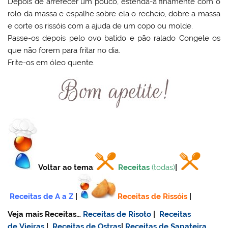
Depois de arrefecer um pouco, estenda-a finamente com o
rolo da massa e espalhe sobre ela o recheio, dobre a massa
e corte os rissóis com a ajuda de um copo ou molde.
Passe-os depois pelo ovo batido e pão ralado Congele os
que não forem para fritar no dia.
Frite-os em óleo quente.
Voltar ao tema
:
Receitas
(todas)
|
Receitas de A a Z
|
Receitas de Rissóis
|
Veja mais Receitas…
Receitas de Risoto
|
Receitas
de Vieiras
|
Receitas de Ostras
|
Receitas de Sapateira