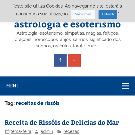
Skip
"este site utiliza Cookies. Ao navegar no site, estará a
to
content
Portal A&E – Portal
consentir a sua utilização.
.
."
Saiba mais
Entendi
astrologia e esoterismo
Astrologia, esoterismo, simpatias, magias, feitiços,
orações, horóscopos, anjos, salmos, significado dos
sonhos, oráculos, tarot e mais…
MENU
Tag:
receitas de rissóis
Receita de Rissóis de Delícias do Mar
terça-feira
admin
receitas