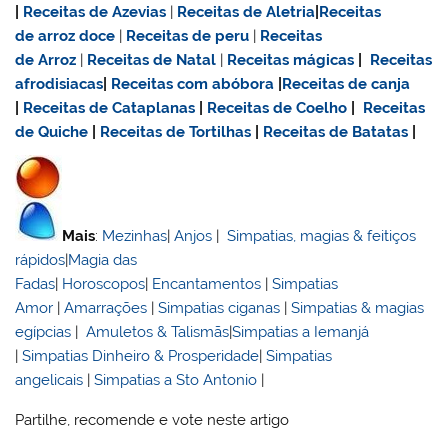
|
Receitas de Azevias
|
Receitas de Aletria
|
Receitas
de
arroz doce
|
Receitas de
peru
|
Receitas
de Arroz
|
Receitas de Natal
|
Receitas mágicas
|
Receitas
afrodisiacas
|
Receitas com abóbora
|
Receitas de canja
|
Receitas de Cataplanas
|
Receitas de Coelho
|
Receitas
de Quiche
|
Receitas de Tortilhas
|
Receitas de Batatas
|
Mais
:
Mezinhas
|
Anjos
|
Simpatias, magias & feitiços
rápidos
|
Magia das
Fadas
|
Horoscopos
|
Encantamentos
|
Simpatias
Amor
|
Amarrações
|
Simpatias ciganas
|
Simpatias & magias
egípcias
|
Amuletos & Talismãs
|
Simpatias a Iemanjá
|
Simpatias Dinheiro & Prosperidade
|
Simpatias
angelicais
|
Simpatias a Sto Antonio
|
Partilhe, recomende e vote neste artigo