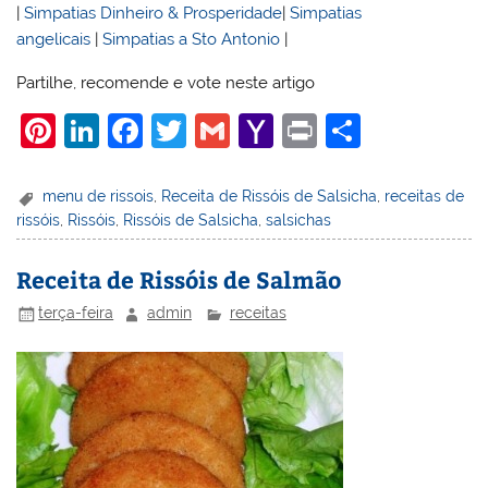
|
Simpatias Dinheiro & Prosperidade
|
Simpatias
angelicais
|
Simpatias a Sto Antonio
|
Partilhe, recomende e vote neste artigo
Pi
Li
F
T
G
Y
Pr
S
nt
n
a
w
m
a
in
h
er
k
c
itt
ai
h
t
ar
menu de rissois
,
Receita de Rissóis de Salsicha
,
receitas de
rissóis
,
Rissóis
,
Rissóis de Salsicha
,
salsichas
e
e
e
er
l
o
e
st
dI
b
o
Receita de Rissóis de Salmão
n
o
M
terça-feira
admin
receitas
o
ai
k
l