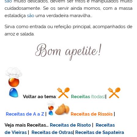
são
muito delicados, devem ser fritos e manipulados muito
cuidadosamente. Se os servir ainda mornos, com a massa
estaladiça
são
uma verdadeira maravilha…
Sirva como entrada ou refeição principal, acompanhados de
arroz e salada.
Voltar ao tema
:
Receitas
(todas)
|
Receitas de A a Z
|
Receitas de Rissóis
|
Veja mais Receitas…
Receitas de Risoto
|
Receitas
de Vieiras
|
Receitas de Ostras
|
Receitas de Sapateira