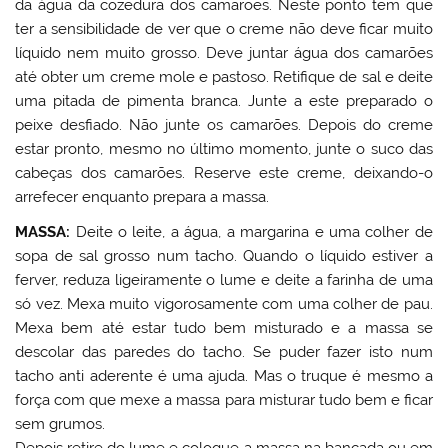
da água da cozedura dos camarões. Neste ponto tem que
ter a sensibilidade de ver que o creme não deve ficar muito
líquido nem muito grosso. Deve juntar água dos camarões
até obter um creme mole e pastoso. Retifique de sal e deite
uma pitada de pimenta branca. Junte a este preparado o
peixe desfiado. Não junte os camarões. Depois do creme
estar pronto, mesmo no último momento, junte o suco das
cabeças dos camarões. Reserve este creme, deixando-o
arrefecer enquanto prepara a massa.
MASSA:
Deite o leite, a água, a margarina e uma colher de
sopa de sal grosso num tacho. Quando o líquido estiver a
ferver, reduza ligeiramente o lume e deite a farinha de uma
só vez. Mexa muito vigorosamente com uma colher de pau.
Mexa bem até estar tudo bem misturado e a massa se
descolar das paredes do tacho. Se puder fazer isto num
tacho anti aderente é uma ajuda. Mas o truque é mesmo a
força com que mexe a massa para misturar tudo bem e ficar
sem grumos.
Depois retire do lume e coloque a massa na bancada ou em