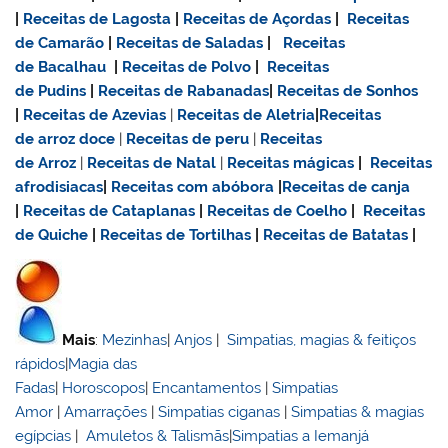
|
Receitas de Lagosta
|
Receitas de Açordas
|
Receitas
de Camarão
|
Receitas de Saladas
|
Receitas
de Bacalhau
|
Receitas de Polvo
|
Receitas
de Pudins
|
Receitas de Rabanadas
|
Receitas de Sonhos
|
Receitas de Azevias
|
Receitas de Aletria
|
Receitas
de
arroz doce
|
Receitas de
peru
|
Receitas
de Arroz
|
Receitas de Natal
|
Receitas mágicas
|
Receitas
afrodisiacas
|
Receitas com abóbora
|
Receitas de canja
|
Receitas de Cataplanas
|
Receitas de Coelho
|
Receitas
de Quiche
|
Receitas de Tortilhas
|
Receitas de Batatas
|
Mais
:
Mezinhas
|
Anjos
|
Simpatias, magias & feitiços
rápidos
|
Magia das
Fadas
|
Horoscopos
|
Encantamentos
|
Simpatias
Amor
|
Amarrações
|
Simpatias ciganas
|
Simpatias & magias
egípcias
|
Amuletos & Talismãs
|
Simpatias a Iemanjá