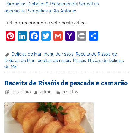
|
Simpatias Dinheiro & Prosperidade
|
Simpatias
angelicais
|
Simpatias a Sto Antonio
|
Partilhe, recomende e vote neste artigo
Pi
Li
F
T
G
Y
Pr
S
nt
n
a
w
m
a
in
h
er
k
c
itt
ai
h
t
ar
Delícias do Mar
,
menu de rissois
,
Receita de Rissóis de
Delícias do Mar
,
receitas de rissóis
,
Rissóis
,
Rissóis de Delícias
e
e
e
er
l
o
e
do Mar
st
dI
b
o
n
o
M
Receita de Rissóis de pescada e camarão
o
ai
terça-feira
admin
receitas
k
l