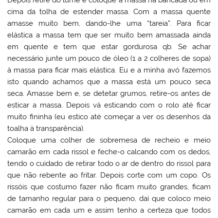
cima da tolha de estender massa. Com a massa quente
amasse muito bem, dando-lhe uma “tareia”. Para ficar
elástica a massa tem que ser muito bem amassada ainda
em quente e tem que estar gordurosa qb. Se achar
necessário junte um pouco de óleo (1 a 2 colheres de sopa)
à massa para ficar mais elástica. Eu e a minha avó fazemos
isto quando achamos que a massa está um pouco seca
seca. Amasse bem e, se detetar grumos, retire-os antes de
esticar a massa. Depois vá esticando com o rolo até ficar
muito fininha (eu estico até começar a ver os desenhos da
toalha à transparência).
Coloque uma colher de sobremesa de recheio e meio
camarão em cada rissol e feche-o calcando com os dedos,
tendo o cuidado de retirar todo o ar de dentro do rissol para
que não rebente ao fritar. Depois corte com um copo. Os
rissóis que costumo fazer não ficam muito grandes, ficam
de tamanho regular para o pequeno, daí que coloco meio
camarão em cada um e assim tenho a certeza que todos