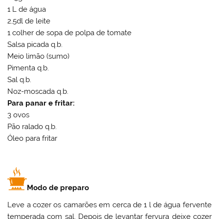
1 L de água
2,5dl de leite
1 colher de sopa de polpa de tomate
Salsa picada q.b.
Meio limão (sumo)
Pimenta q.b.
Sal q.b.
Noz-moscada q.b.
Para panar e fritar:
3 ovos
Pão ralado q.b.
Óleo para fritar
Modo de preparo
Leve a cozer os camarões em cerca de 1 l de água fervente
temperada com sal. Depois de levantar fervura deixe cozer