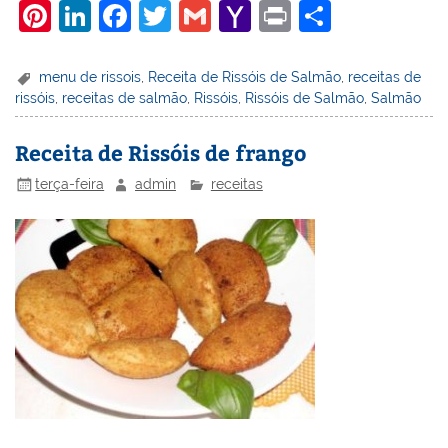
Pi
Li
F
T
G
Y
Pr
S
nt
n
a
w
m
a
in
h
er
k
c
itt
ai
h
t
ar
menu de rissois
,
Receita de Rissóis de Salmão
,
receitas de
rissóis
,
receitas de salmão
,
Rissóis
,
Rissóis de Salmão
,
Salmão
e
e
e
er
l
o
e
st
dI
b
o
Receita de Rissóis de frango
n
o
M
terça-feira
admin
receitas
o
ai
k
l