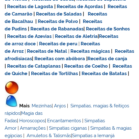
|
Receitas de Lagosta
|
Receitas de Açordas
|
Receitas
de Camarão
|
Receitas de Saladas
|
Receitas
de Bacalhau
|
Receitas de Polvo
|
Receitas
de Pudins
|
Receitas de Rabanadas
|
Receitas de Sonhos
|
Receitas de Azevias
|
Receitas de Aletria
|
Receitas
de
arroz doce
|
Receitas de
peru
|
Receitas
de Arroz
|
Receitas de Natal
|
Receitas mágicas
|
Receitas
afrodisiacas
|
Receitas com abóbora
|
Receitas de canja
|
Receitas de Cataplanas
|
Receitas de Coelho
|
Receitas
de Quiche
|
Receitas de Tortilhas
|
Receitas de Batatas
|
Mais
:
Mezinhas
|
Anjos
|
Simpatias, magias & feitiços
rápidos
|
Magia das
Fadas
|
Horoscopos
|
Encantamentos
|
Simpatias
Amor
|
Amarrações
|
Simpatias ciganas
|
Simpatias & magias
egípcias
|
Amuletos & Talismãs
|
Simpatias a Iemanjá