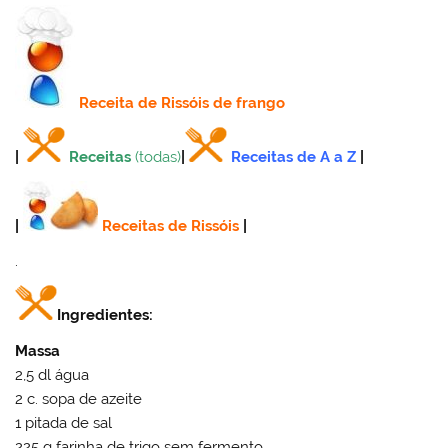
Receita
de Rissóis de frango
|
Receitas
(todas)
|
Receitas de A a Z
|
|
Receitas de Rissóis
|
.
Ingredientes:
Massa
2,5 dl água
2 c. sopa de azeite
1 pitada de sal
225 g farinha de trigo sem fermento