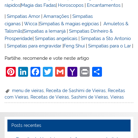
rápidos
|
Magia das Fadas
|
Horoscopos
|
Encantamentos
|
|
Simpatias Amor
|
Amarrações
|
Simpatias
ciganas
|
Wicca
|
Simpatias & magias egípcias
|
Amuletos &
Talismãs
|
Simpatias a Iemanjá
|
Simpatias Dinheiro &
Prosperidade
|
Simpatias angelicais
|
Simpatias a Sto Antonio
|
Simpatias para engravidar
|
Feng Shui
|
Simpatias para o Lar
|
Partilhe, recomende e vote neste artigo
Pi
Li
F
T
G
Y
Pr
S
nt
n
a
w
m
a
in
h
er
k
c
itt
ai
h
t
ar
menu de vieiras
,
Receita de Sashimi de Vieiras
,
Receitas
com Vieiras
,
Receitas de Vieiras
,
Sashimi de Vieiras
,
Vieiras
e
e
e
er
l
o
e
st
dI
b
o
n
o
M
Posts recentes
o
ai