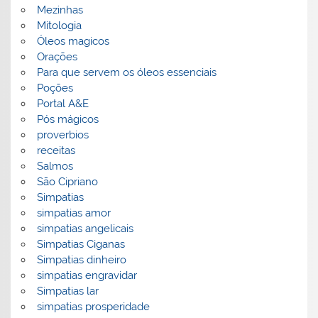
Mezinhas
Mitologia
Óleos magicos
Orações
Para que servem os óleos essenciais
Poções
Portal A&E
Pós mágicos
proverbios
receitas
Salmos
São Cipriano
Simpatias
simpatias amor
simpatias angelicais
Simpatias Ciganas
Simpatias dinheiro
simpatias engravidar
Simpatias lar
simpatias prosperidade