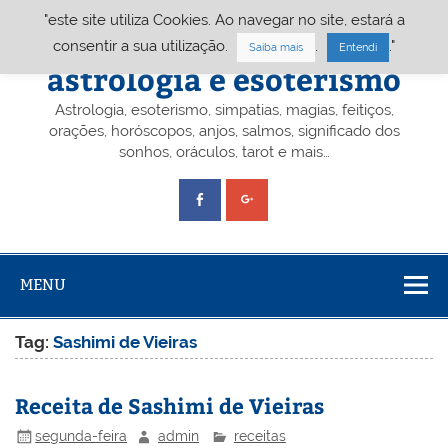
Skip
"este site utiliza Cookies. Ao navegar no site, estará a
to
content
Portal A&E – Portal
consentir a sua utilização.
.
."
Saiba mais
Entendi
astrologia e esoterismo
Astrologia, esoterismo, simpatias, magias, feitiços,
orações, horóscopos, anjos, salmos, significado dos
sonhos, oráculos, tarot e mais…
MENU
Tag:
Sashimi de Vieiras
Receita de Sashimi de Vieiras
segunda-feira
admin
receitas