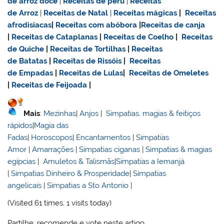
de
arroz doce
|
Receitas de
peru
|
Receitas
de Arroz
|
Receitas de Natal
|
Receitas mágicas
|
Receitas
afrodisiacas
|
Receitas com abóbora
|
Receitas de canja
|
Receitas de Cataplanas
|
Receitas de Coelho
|
Receitas
de Quiche
|
Receitas de Tortilhas
|
Receitas
de Batatas
|
Receitas de Rissóis
|
Receitas
de Empadas
|
Receitas de Lulas
|
Receitas de Omeletes
|
Receitas de Feijoada
|
Mais
:
Mezinhas
|
Anjos
|
Simpatias, magias & feitiços
rápidos
|
Magia das
Fadas
|
Horoscopos
|
Encantamentos
|
Simpatias
Amor
|
Amarrações
|
Simpatias ciganas
|
Simpatias & magias
egípcias
|
Amuletos & Talismãs
|
Simpatias a Iemanjá
|
Simpatias Dinheiro & Prosperidade
|
Simpatias
angelicais
|
Simpatias a Sto Antonio
|
(Visited 61 times, 1 visits today)
Partilhe, recomende e vote neste artigo