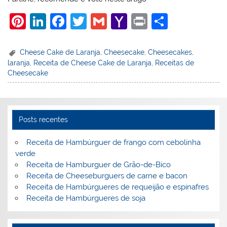
Pi
Li
F
T
G
Y
Pr
S
nt
n
a
w
m
a
in
h
er
k
c
itt
ai
h
t
ar
Cheese Cake de Laranja
,
Cheesecake
,
Cheesecakes
,
laranja
,
Receita de Cheese Cake de Laranja
,
Receitas de
e
e
e
er
l
o
e
Cheesecake
st
dI
b
o
n
o
M
o
ai
Posts recentes
k
l
Receita de Hambúrguer de frango com cebolinha
verde
Receita de Hamburguer de Grão-de-Bico
Receita de Cheeseburguers de carne e bacon
Receita de Hambúrgueres de requeijão e espinafres
Receita de Hambúrgueres de soja