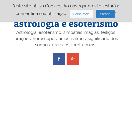
Skip
"este site utiliza Cookies. Ao navegar no site, estará a
to
content
Portal A&E – Portal
consentir a sua utilização.
.
."
Saiba mais
Entendi
astrologia e esoterismo
Astrologia, esoterismo, simpatias, magias, feitiços,
orações, horóscopos, anjos, salmos, significado dos
sonhos, oráculos, tarot e mais…