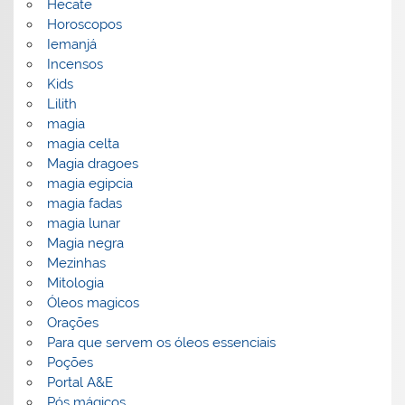
Hecate
Horoscopos
Iemanjá
Incensos
Kids
Lilith
magia
magia celta
Magia dragoes
magia egipcia
magia fadas
magia lunar
Magia negra
Mezinhas
Mitologia
Óleos magicos
Orações
Para que servem os óleos essenciais
Poções
Portal A&E
Pós mágicos