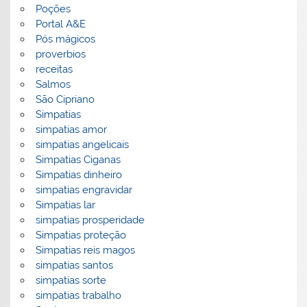
Poções
Portal A&E
Pós mágicos
proverbios
receitas
Salmos
São Cipriano
Simpatias
simpatias amor
simpatias angelicais
Simpatias Ciganas
Simpatias dinheiro
simpatias engravidar
Simpatias lar
simpatias prosperidade
Simpatias proteção
Simpatias reis magos
simpatias santos
simpatias sorte
simpatias trabalho