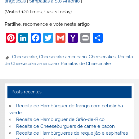
angelicais
|
Simpatias a Sto Antonio
|
(Visited 120 times, 1 visits today)
Partilhe, recomende e vote neste artigo
Pi
Li
F
T
G
Y
Pr
S
nt
n
a
w
m
a
in
h
er
k
c
itt
ai
h
t
ar
Cheesecake
,
Cheesecake americano
,
Cheesecakes
,
Receita
de Cheesecake americano
,
Receitas de Cheesecake
e
e
e
er
l
o
e
st
dI
b
o
n
o
M
Posts recentes
o
ai
k
l
Receita de Hambúrguer de frango com cebolinha
verde
Receita de Hamburguer de Grão-de-Bico
Receita de Cheeseburguers de carne e bacon
Receita de Hambúrgueres de requeijão e espinafres