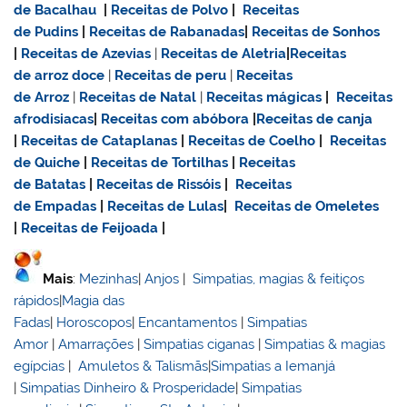
de Bacalhau
|
Receitas de Polvo
|
Receitas
de Pudins
|
Receitas de Rabanadas
|
Receitas de Sonhos
|
Receitas de Azevias
|
Receitas de Aletria
|
Receitas
de
arroz doce
|
Receitas de
peru
|
Receitas
de Arroz
|
Receitas de Natal
|
Receitas mágicas
|
Receitas
afrodisiacas
|
Receitas com abóbora
|
Receitas de canja
|
Receitas de Cataplanas
|
Receitas de Coelho
|
Receitas
de Quiche
|
Receitas de Tortilhas
|
Receitas
de Batatas
|
Receitas de Rissóis
|
Receitas
de Empadas
|
Receitas de Lulas
|
Receitas de Omeletes
|
Receitas de Feijoada
|
Mais
:
Mezinhas
|
Anjos
|
Simpatias, magias & feitiços
rápidos
|
Magia das
Fadas
|
Horoscopos
|
Encantamentos
|
Simpatias
Amor
|
Amarrações
|
Simpatias ciganas
|
Simpatias & magias
egípcias
|
Amuletos & Talismãs
|
Simpatias a Iemanjá
|
Simpatias Dinheiro & Prosperidade
|
Simpatias