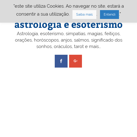
Skip
"este site utiliza Cookies. Ao navegar no site, estará a
to
content
Portal A&E – Portal
consentir a sua utilização.
.
."
Saiba mais
Entendi
astrologia e esoterismo
Astrologia, esoterismo, simpatias, magias, feitiços,
orações, horóscopos, anjos, salmos, significado dos
sonhos, oráculos, tarot e mais…