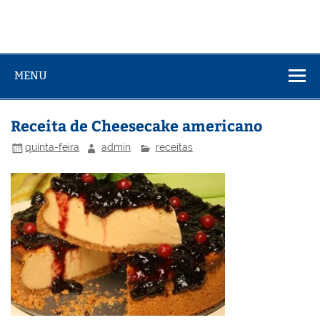
MENU
Receita de Cheesecake americano
quinta-feira
admin
receitas