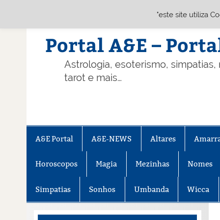
"este site utiliza 
Skip
to
content
Portal A&E – Porta
Astrologia, esoterismo, simpatias,
tarot e mais…
A&E Portal
A&E-NEWS
Altares
Amarr
Horoscopos
Magia
Mezinhas
Nomes
Simpatias
Sonhos
Umbanda
Wicca