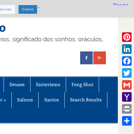
.
."
ba mais
Entendi
mo
lmos, significado dos sonhos, oráculos,
Pinte
Linke
Face
Twitt
Deuses
Esoterismo
Feng Shui
Gmail
r +
Salmos
Santos
Search Results
Yaho
Mail
Print
Share