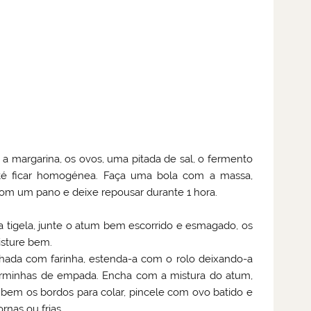
 a margarina, os ovos, uma pitada de sal, o fermento
até ficar homogénea. Faça uma bola com a massa,
com um pano e deixe repousar durante 1 hora.
a tigela, junte o atum bem escorrido e esmagado, os
isture bem.
lhada com farinha, estenda-a com o rolo deixando-a
forminhas de empada. Encha com a mistura do atum,
bem os bordos para colar, pincele com ovo batido e
rnas ou frias.