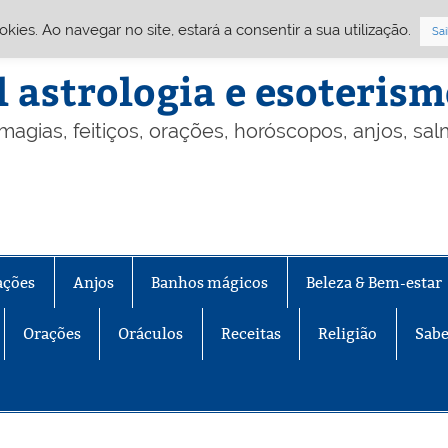
Cookies. Ao navegar no site, estará a consentir a sua utilização.
Sai
l astrologia e esoteris
 magias, feitiços, orações, horóscopos, anjos, sa
ações
Anjos
Banhos mágicos
Beleza & Bem-estar
Orações
Oráculos
Receitas
Religião
Sabe