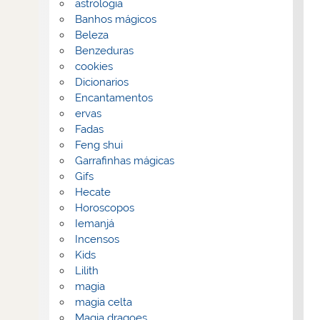
astrologia
Banhos mágicos
Beleza
Benzeduras
cookies
Dicionarios
Encantamentos
ervas
Fadas
Feng shui
Garrafinhas mágicas
Gifs
Hecate
Horoscopos
Iemanjá
Incensos
Kids
Lilith
magia
magia celta
Magia dragoes