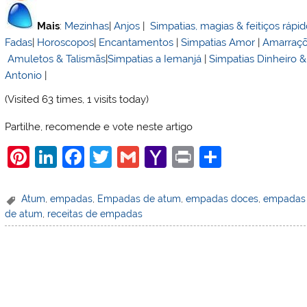
Mais
:
Mezinhas
|
Anjos
|
Simpatias, magias & feitiços rápi
Fadas
|
Horoscopos
|
Encantamentos
|
Simpatias Amor
|
Amarraç
Amuletos & Talismãs
|
Simpatias a Iemanjá
|
Simpatias Dinheiro 
Antonio
|
(Visited 63 times, 1 visits today)
Partilhe, recomende e vote neste artigo
Pi
Li
F
T
G
Y
Pr
S
nt
n
a
w
m
a
in
h
er
k
c
itt
ai
h
t
ar
Atum
,
empadas
,
Empadas de atum
,
empadas doces
,
empadas 
de atum
,
receitas de empadas
e
e
e
er
l
o
e
st
dI
b
o
n
o
M
o
ai