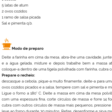
5 latas de atum
2 ovos cozidos
1 ramo de salsa picada
Sal e pimenta q.b.
Modo de preparo
Deite a farinha em cima da mesa, abra-lhe uma cavidade, junte
e a água gelada, misture e depois trabalhe bem a massa 
coloque-a dentro de uma tigela polvilhada com farinha, cubra 
Prepare o recheio:
descasque a cebola, pique-a muito finamente, deite-a para um
ovos cozidos picados e a salsa, tempere com sal e pimenta e m
Ligue o forno a 180° C. Deite a massa em cima da mesa polvi
com uma espessura fina, corte círculos de massa e forre 14 
cubra com outros círculos de massa mais pequenos, pressione 
leve ao forno durante 30 minutos. Retire, desenforme e sirva mo