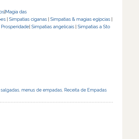
dos
|
Magia das
ões
|
Simpatias ciganas
|
Simpatias & magias egípcias
|
& Prosperidade
|
Simpatias angelicais
|
Simpatias a Sto
salgadas
,
menus de empadas
,
Receita de Empadas