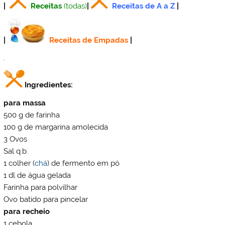
|
Receitas
(todas)
|
Receitas de A a Z
|
|
Receitas de Empadas
|
.
Ingredientes:
para massa
500 g de farinha
100 g de margarina amolecida
3 Ovos
Sal q.b.
1 colher (
chá
) de fermento em pó
1 dl de água gelada
Farinha para polvilhar
Ovo batido para pincelar
para recheio
1 cebola