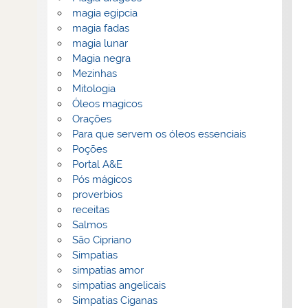
magia egipcia
magia fadas
magia lunar
Magia negra
Mezinhas
Mitologia
Óleos magicos
Orações
Para que servem os óleos essenciais
Poções
Portal A&E
Pós mágicos
proverbios
receitas
Salmos
São Cipriano
Simpatias
simpatias amor
simpatias angelicais
Simpatias Ciganas