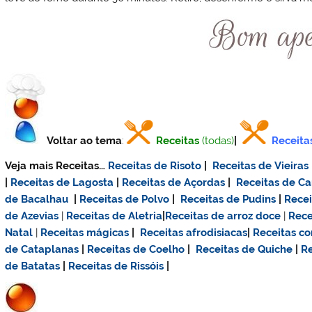
Voltar ao tema
:
Receitas
(todas)
|
Receita
Veja mais Receitas…
Receitas de Risoto
|
Receitas de Vieiras
|
Receitas de Lagosta
|
Receitas de Açordas
|
Receitas de C
de Bacalhau
|
Receitas de Polvo
|
Receitas de Pudins
|
Rece
de Azevias
|
Receitas de Aletria
|
Receitas de
arroz doce
|
Rece
Natal
|
Receitas mágicas
|
Receitas afrodisiacas
|
Receitas c
de Cataplanas
|
Receitas de Coelho
|
Receitas de Quiche
|
Re
de Batatas
|
Receitas de Rissóis
|