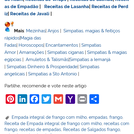
as de Empadão
|
Receitas de Lasanha
|
Receitas de Perd
iz
|
Receitas de Javali
|
Mais
:
Mezinhas
|
Anjos
|
Simpatias, magias & feitiços
rápidos
|
Magia das
Fadas
|
Horoscopos
|
Encantamentos
|
Simpatias
Amor
|
Amarrações
|
Simpatias ciganas
|
Simpatias & magias
egípcias
|
Amuletos & Talismãs
|
Simpatias a Iemanjá
|
Simpatias Dinheiro & Prosperidade
|
Simpatias
angelicais
|
Simpatias a Sto Antonio
|
Partilhe, recomende e vote neste artigo
Pi
Li
F
T
G
Y
Pr
S
nt
n
a
w
m
a
in
h
er
k
c
itt
ai
h
t
ar
Empada integral de frango com milho
,
empadas
,
frango
,
Receita de Empada integral de frango com milho
,
receitas com
e
e
e
er
l
o
e
frango
,
receitas de empadas
,
Receitas de Salgados frango
,