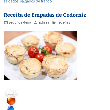
st
dI
b
o
salgados
,
salgados de frango
n
o
M
Receita de Empadas de Codorniz
o
ai
segunda-feira
admin
receitas
k
l