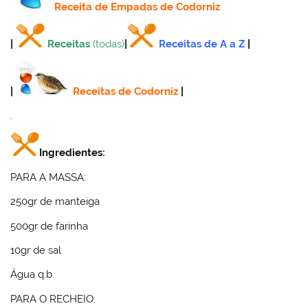
Receita
de Empadas de Codorniz
|
Receitas
(todas)
|
Receitas de A a Z
|
|
Receitas de Codorniz
|
.
Ingredientes:
PARA A MASSA:
250gr de manteiga
500gr de farinha
10gr de sal
Água q.b.
PARA O RECHEIO: