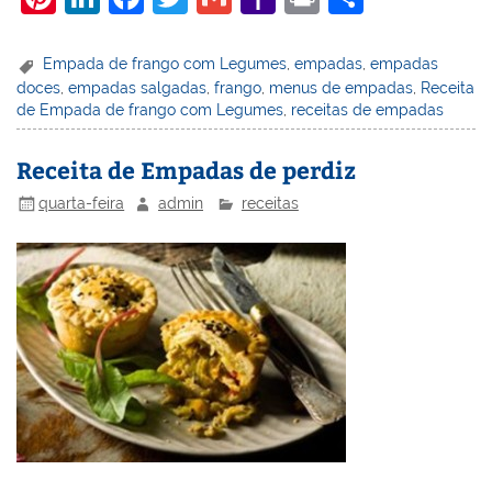
nt
n
a
w
m
a
in
h
er
k
c
itt
ai
h
t
ar
Empada de frango com Legumes
,
empadas
,
empadas
doces
,
empadas salgadas
,
frango
,
menus de empadas
,
Receita
e
e
e
er
l
o
e
de Empada de frango com Legumes
,
receitas de empadas
st
dI
b
o
n
o
M
Receita de Empadas de perdiz
o
ai
quarta-feira
admin
receitas
k
l