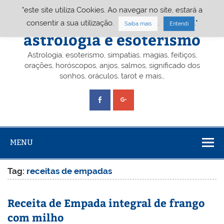
Skip
"este site utiliza Cookies. Ao navegar no site, estará a
to
content
Portal A&E – Portal
consentir a sua utilização.
.
."
Saiba mais
Entendi
astrologia e esoterismo
Astrologia, esoterismo, simpatias, magias, feitiços,
orações, horóscopos, anjos, salmos, significado dos
sonhos, oráculos, tarot e mais…
MENU
Tag:
receitas de empadas
Receita de Empada integral de frango
com milho