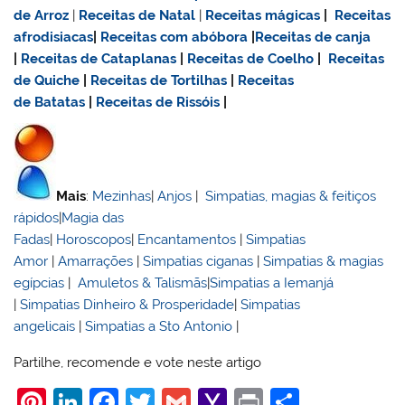
de Arroz
|
Receitas de Natal
|
Receitas mágicas
|
Receitas
afrodisiacas
|
Receitas com abóbora
|
Receitas de canja
|
Receitas de Cataplanas
|
Receitas de Coelho
|
Receitas
de Quiche
|
Receitas de Tortilhas
|
Receitas
de Batatas
|
Receitas de Rissóis
|
Mais
:
Mezinhas
|
Anjos
|
Simpatias, magias & feitiços
rápidos
|
Magia das
Fadas
|
Horoscopos
|
Encantamentos
|
Simpatias
Amor
|
Amarrações
|
Simpatias ciganas
|
Simpatias & magias
egípcias
|
Amuletos & Talismãs
|
Simpatias a Iemanjá
|
Simpatias Dinheiro & Prosperidade
|
Simpatias
angelicais
|
Simpatias a Sto Antonio
|
Partilhe, recomende e vote neste artigo
Pi
Li
F
T
G
Y
Pr
S