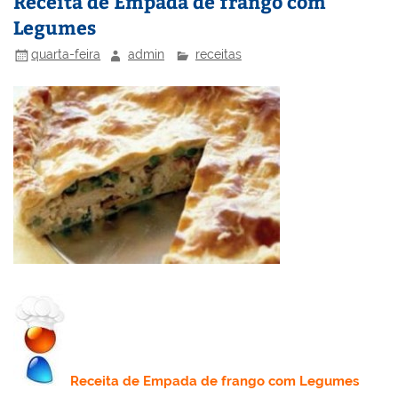
n
o
M
Receita de Empada de frango com
Legumes
o
ai
k
l
quarta-feira
admin
receitas
Receita
de Empada de frango com Legumes