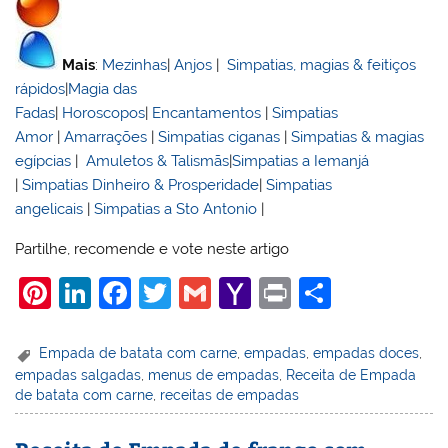
Mais
:
Mezinhas
|
Anjos
|
Simpatias, magias & feitiços
rápidos
|
Magia das
Fadas
|
Horoscopos
|
Encantamentos
|
Simpatias
Amor
|
Amarrações
|
Simpatias ciganas
|
Simpatias & magias
egípcias
|
Amuletos & Talismãs
|
Simpatias a Iemanjá
|
Simpatias Dinheiro & Prosperidade
|
Simpatias
angelicais
|
Simpatias a Sto Antonio
|
Partilhe, recomende e vote neste artigo
Pi
Li
F
T
G
Y
Pr
S
nt
n
a
w
m
a
in
h
er
k
c
itt
ai
h
t
ar
Empada de batata com carne
,
empadas
,
empadas doces
,
empadas salgadas
,
menus de empadas
,
Receita de Empada
e
e
e
er
l
o
e
de batata com carne
,
receitas de empadas
st
dI
b
o