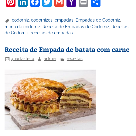
Pi
Li
F
T
G
Y
Pr
S
nt
n
a
w
m
a
in
h
er
k
c
itt
ai
h
t
ar
codorniz
,
codornizes
,
empadas
,
Empadas de Codorniz
,
menu de codorniz
,
Receita de Empadas de Codorniz
,
Receitas
e
e
e
er
l
o
e
de Codorniz
,
receitas de empadas
st
dI
b
o
n
o
M
Receita de Empada de batata com carne
o
ai
quarta-feira
admin
receitas
k
l