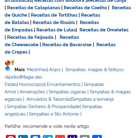
afrodisiacas
|
Receitas com abóbora
|
Receitas de canja
|
Receitas de Cataplanas
|
Receitas de Coelho
|
Receitas
de Quiche
|
Receitas de Tortilhas
|
Receitas
de Batatas
|
Receitas de Rissóis
|
Receitas
de Empadas
|
Receitas de Lulas
|
Receitas de Omeletes
|
Receitas de Feijoada
|
Receitas
de Cheesecake
|
Receitas de Bavaroise
|
Receitas
de Crepes
|
Mais
:
Mezinhas
|
Anjos
|
Simpatias, magias & feitiços
rápidos
|
Magia das
Fadas
|
Horoscopos
|
Encantamentos
|
Simpatias
Amor
|
Amarrações
|
Simpatias ciganas
|
Simpatias & magias
egípcias
|
Amuletos & Talismãs
|
Simpatias a Iemanjá
|
Simpatias Dinheiro & Prosperidade
|
Simpatias
angelicais
|
Simpatias a Sto Antonio
|
Partilhe, recomende e vote neste artigo