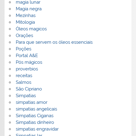
magia lunar
Magia negra
Mezinhas
Mitologia
Óleos magicos
Orações
Para que servem os óleos essenciais
Poções
Portal A&E
Pós mágicos
proverbios
receitas
Salmos
São Cipriano
Simpatias
simpatias amor
simpatias angelicais
Simpatias Ciganas
Simpatias dinheiro
simpatias engravidar
Simpatias lar