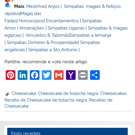
Mais
:
Mezinhas
|
Anjos
|
Simpatias, magias & feitiços
rápidos
|
Magia das
Fadas
|
Horoscopos
|
Encantamentos
|
Simpatias
Amor
|
Amarrações
|
Simpatias ciganas
|
Simpatias & magias
egípcias
|
Amuletos & Talismãs
|
Simpatias a Iemanjá
|
Simpatias Dinheiro & Prosperidade
|
Simpatias
angelicais
|
Simpatias a Sto Antonio
|
Partilhe, recomende e vote neste artigo
Pi
Li
F
T
G
Y
Pr
S
nt
n
a
w
m
a
in
h
er
k
c
itt
ai
h
t
ar
Cheesecake
,
Cheesecake de bolacha negra
,
Cheesecakes
,
Receita de Cheesecake de bolacha negra
,
Receitas de
e
e
e
er
l
o
e
Cheesecake
st
dI
b
o
n
o
M
o
ai
Posts recentes