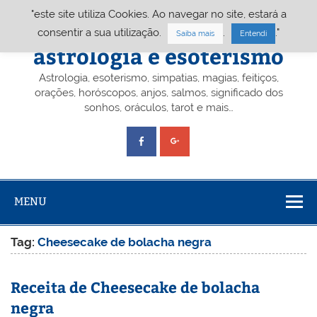
Skip
"este site utiliza Cookies. Ao navegar no site, estará a
to
content
Portal A&E – Portal
consentir a sua utilização.
.
."
Saiba mais
Entendi
astrologia e esoterismo
Astrologia, esoterismo, simpatias, magias, feitiços,
orações, horóscopos, anjos, salmos, significado dos
sonhos, oráculos, tarot e mais…
MENU
Tag:
Cheesecake de bolacha negra
Receita de Cheesecake de bolacha
negra