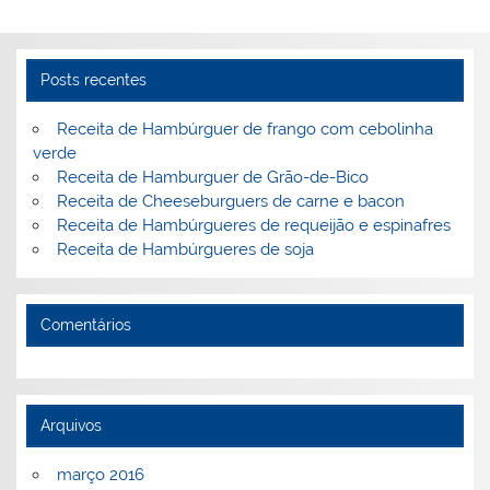
st
dI
b
o
n
o
M
o
ai
Posts recentes
k
l
Receita de Hambúrguer de frango com cebolinha
verde
Receita de Hamburguer de Grão-de-Bico
Receita de Cheeseburguers de carne e bacon
Receita de Hambúrgueres de requeijão e espinafres
Receita de Hambúrgueres de soja
Comentários
Arquivos
março 2016