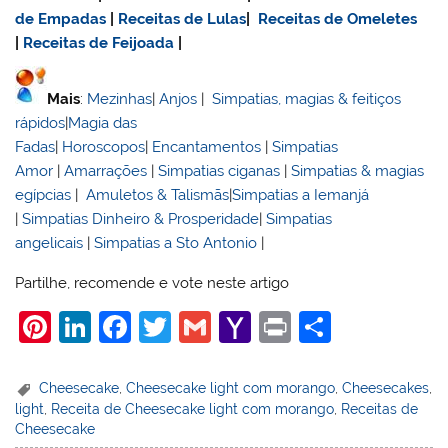
de Empadas
|
Receitas de Lulas
|
Receitas de Omeletes
|
Receitas de Feijoada
|
Mais
:
Mezinhas
|
Anjos
|
Simpatias, magias & feitiços
rápidos
|
Magia das
Fadas
|
Horoscopos
|
Encantamentos
|
Simpatias
Amor
|
Amarrações
|
Simpatias ciganas
|
Simpatias & magias
egípcias
|
Amuletos & Talismãs
|
Simpatias a Iemanjá
|
Simpatias Dinheiro & Prosperidade
|
Simpatias
angelicais
|
Simpatias a Sto Antonio
|
Partilhe, recomende e vote neste artigo
Pi
Li
F
T
G
Y
Pr
S
nt
n
a
w
m
a
in
h
er
k
c
itt
ai
h
t
ar
Cheesecake
,
Cheesecake light com morango
,
Cheesecakes
,
light
,
Receita de Cheesecake light com morango
,
Receitas de
e
e
e
er
l
o
e
Cheesecake