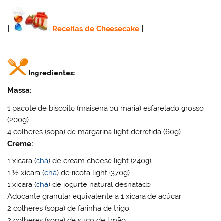
|
Receitas de Cheesecake
|
.
Ingredientes:
Massa:
1 pacote de biscoito (maisena ou maria) esfarelado grosso
(200g)
4 colheres (sopa) de margarina light derretida (60g)
Creme:
1 xícara (
chá
) de cream cheese light (240g)
1 ½ xícara (
chá
) de ricota light (370g)
1 xícara (
chá
) de iogurte natural desnatado
Adoçante granular equivalente a 1 xícara de açúcar
2 colheres (sopa) de farinha de trigo
2 colheres (sopa) de suco de limão