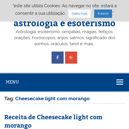
Skip
"este site utiliza Cookies. Ao navegar no site, estará a
to
content
Portal A&E – Portal
consentir a sua utilização.
.
."
Saiba mais
Entendi
astrologia e esoterismo
Astrologia, esoterismo, simpatias, magias, feitiços,
orações, horóscopos, anjos, salmos, significado dos
sonhos, oráculos, tarot e mais…
MENU
Tag:
Cheesecake light com morango
Receita de Cheesecake light com
morango