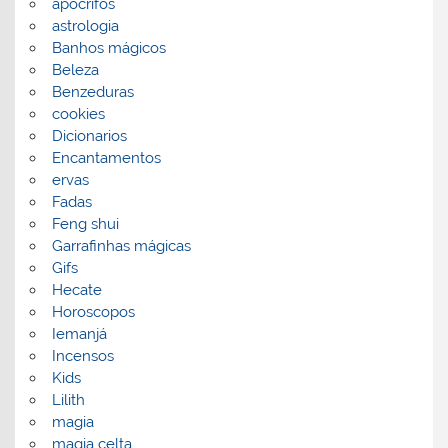
apocrifos
astrologia
Banhos mágicos
Beleza
Benzeduras
cookies
Dicionarios
Encantamentos
ervas
Fadas
Feng shui
Garrafinhas mágicas
Gifs
Hecate
Horoscopos
Iemanjá
Incensos
Kids
Lilith
magia
magia celta