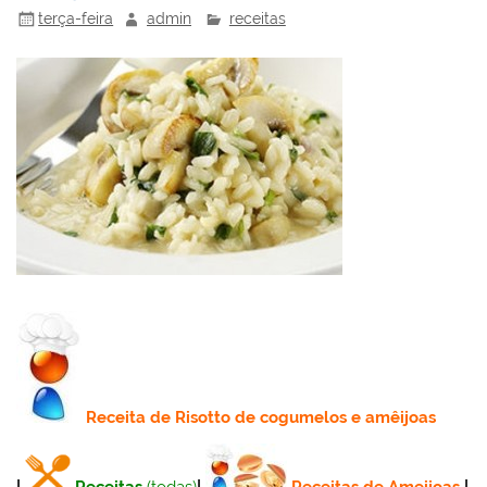
terça-feira
admin
receitas
Receita
de Risotto de cogumelos e amêijoas
|
Receitas
(todas)
|
Receitas de Ameijoas
|