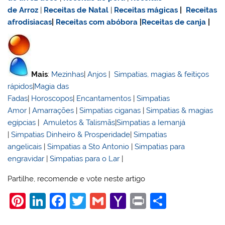
de Arroz
|
Receitas de Natal
|
Receitas mágicas
|
Receitas
afrodisiacas
|
Receitas com abóbora
|
Receitas de canja
|
Mais
:
Mezinhas
|
Anjos
|
Simpatias, magias & feitiços
rápidos
|
Magia das
Fadas
|
Horoscopos
|
Encantamentos
|
Simpatias
Amor
|
Amarrações
|
Simpatias ciganas
|
Simpatias & magias
egípcias
|
Amuletos & Talismãs
|
Simpatias a Iemanjá
|
Simpatias Dinheiro & Prosperidade
|
Simpatias
angelicais
|
Simpatias a Sto Antonio
|
Simpatias para
engravidar
|
Simpatias para o Lar
|
Partilhe, recomende e vote neste artigo
Pi
Li
F
T
G
Y
Pr
S
nt
n
a
w
m
a
in
h