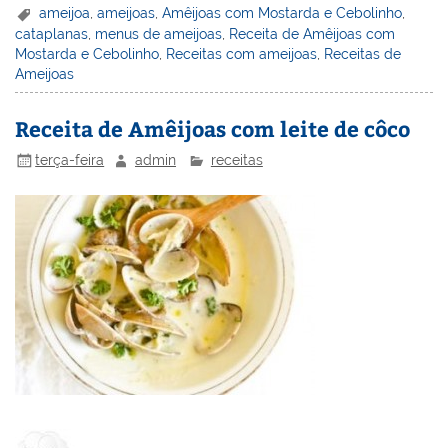
er
k
c
itt
ai
h
t
ar
ameijoa
,
ameijoas
,
Amêijoas com Mostarda e Cebolinho
,
cataplanas
,
menus de ameijoas
,
Receita de Amêijoas com
e
e
e
er
l
o
e
Mostarda e Cebolinho
,
Receitas com ameijoas
,
Receitas de
st
dI
b
o
Ameijoas
n
o
M
Receita de Amêijoas com leite de côco
o
ai
terça-feira
admin
receitas
k
l