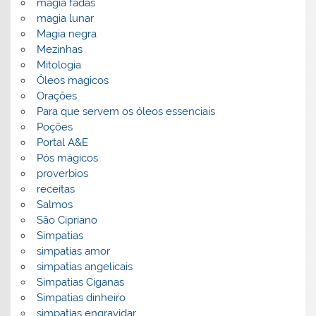
magia fadas
magia lunar
Magia negra
Mezinhas
Mitologia
Óleos magicos
Orações
Para que servem os óleos essenciais
Poções
Portal A&E
Pós mágicos
proverbios
receitas
Salmos
São Cipriano
Simpatias
simpatias amor
simpatias angelicais
Simpatias Ciganas
Simpatias dinheiro
simpatias engravidar