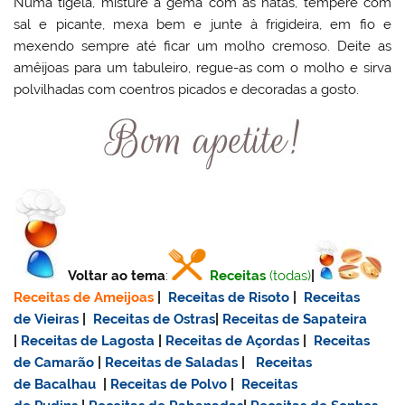
Numa tigela, misture a gema com as natas, tempere com
sal e picante, mexa bem e junte à frigideira, em fio e
mexendo sempre até ficar um molho cremoso. Deite as
amêijoas para um tabuleiro, regue-as com o molho e sirva
polvilhadas com coentros picados e decoradas a gosto.
Voltar ao tema
:
Receitas
(todas)
|
Receitas de Ameijoas
|
Receitas de Risoto
|
Receitas
de Vieiras
|
Receitas de Ostras
|
Receitas de Sapateira
|
Receitas de Lagosta
|
Receitas de Açordas
|
Receitas
de Camarão
|
Receitas de Saladas
|
Receitas
de Bacalhau
|
Receitas de Polvo
|
Receitas