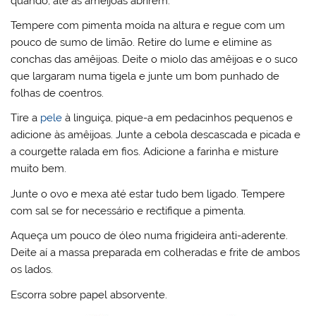
quando, até as amêijoas abrirem.
Tempere com pimenta moída na altura e regue com um
pouco de sumo de limão. Retire do lume e elimine as
conchas das amêijoas. Deite o miolo das amêijoas e o suco
que largaram numa tigela e junte um bom punhado de
folhas de coentros.
Tire a
pele
à linguiça, pique-a em pedacinhos pequenos e
adicione às amêijoas. Junte a cebola descascada e picada e
a courgette ralada em fios. Adicione a farinha e misture
muito bem.
Junte o ovo e mexa até estar tudo bem ligado. Tempere
com sal se for necessário e rectifique a pimenta.
Aqueça um pouco de óleo numa frigideira anti-aderente.
Deite aí a massa preparada em colheradas e frite de ambos
os lados.
Escorra sobre papel absorvente.