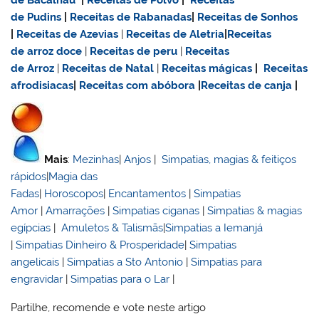
de Pudins
|
Receitas de Rabanadas
|
Receitas de Sonhos
|
Receitas de Azevias
|
Receitas de Aletria
|
Receitas
de
arroz doce
|
Receitas de
peru
|
Receitas
de Arroz
|
Receitas de Natal
|
Receitas mágicas
|
Receitas
afrodisiacas
|
Receitas com abóbora
|
Receitas de canja
|
Mais
:
Mezinhas
|
Anjos
|
Simpatias, magias & feitiços
rápidos
|
Magia das
Fadas
|
Horoscopos
|
Encantamentos
|
Simpatias
Amor
|
Amarrações
|
Simpatias ciganas
|
Simpatias & magias
egípcias
|
Amuletos & Talismãs
|
Simpatias a Iemanjá
|
Simpatias Dinheiro & Prosperidade
|
Simpatias
angelicais
|
Simpatias a Sto Antonio
|
Simpatias para
engravidar
|
Simpatias para o Lar
|
Partilhe, recomende e vote neste artigo