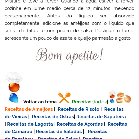
Misture e leve a ferver. Quando a água estiver a ferver,
cozinhe em lume médio cerca de 12 minutos, mexendo
ocasionalmente. Antes do líquido ser absorvido
completamente, adicione as amêijoas com o líquido que
sobra da fritura e um pouco de salsa. Desligue o lume,
acrescente um pouco de azeite e queijo parmesão a gosto.
Voltar ao tema
:
Receitas
(todas)
|
Receitas de Ameijoas
|
Receitas de Risoto
|
Receitas
de Vieiras
|
Receitas de Ostras
|
Receitas de Sapateira
|
Receitas de Lagosta
|
Receitas de Açordas
|
Receitas
de Camarão
|
Receitas de Saladas
|
Receitas
de Bacalhau
|
Receitas de Polvo
|
Receitas