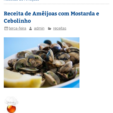
st
dI
b
o
n
o
M
Receita de Amêijoas com Mostarda e
o
ai
Cebolinho
k
l
terça-feira
admin
receitas