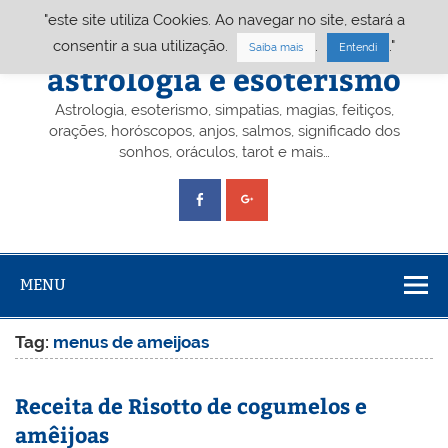
Skip
"este site utiliza Cookies. Ao navegar no site, estará a
to
content
Portal A&E – Portal
consentir a sua utilização.
.
."
Saiba mais
Entendi
astrologia e esoterismo
Astrologia, esoterismo, simpatias, magias, feitiços,
orações, horóscopos, anjos, salmos, significado dos
sonhos, oráculos, tarot e mais…
MENU
Tag:
menus de ameijoas
Receita de Risotto de cogumelos e
amêijoas