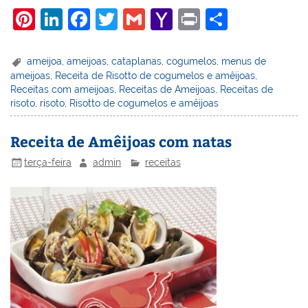
Pi
Li
F
T
G
Y
Pr
S
nt
n
a
w
m
a
in
h
er
k
c
itt
ai
h
t
ar
ameijoa
,
ameijoas
,
cataplanas
,
cogumelos
,
menus de
ameijoas
,
Receita de Risotto de cogumelos e amêijoas
,
e
e
e
er
l
o
e
Receitas com ameijoas
,
Receitas de Ameijoas
,
Receitas de
st
dI
b
o
risoto
,
risoto
,
Risotto de cogumelos e amêijoas
n
o
M
Receita de Amêijoas com natas
o
ai
terça-feira
admin
receitas
k
l