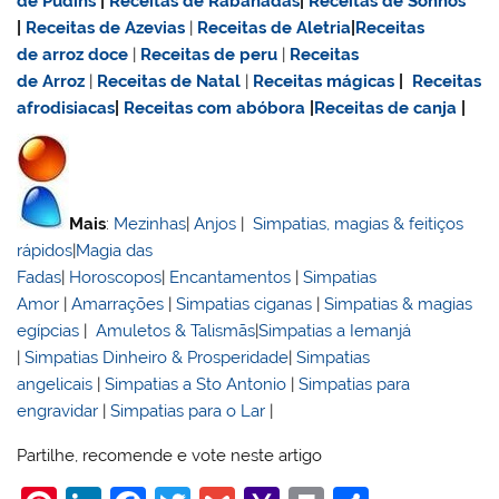
de Pudins
|
Receitas de Rabanadas
|
Receitas de Sonhos
|
Receitas de Azevias
|
Receitas de Aletria
|
Receitas
de
arroz doce
|
Receitas de
peru
|
Receitas
de Arroz
|
Receitas de Natal
|
Receitas mágicas
|
Receitas
afrodisiacas
|
Receitas com abóbora
|
Receitas de canja
|
Mais
:
Mezinhas
|
Anjos
|
Simpatias, magias & feitiços
rápidos
|
Magia das
Fadas
|
Horoscopos
|
Encantamentos
|
Simpatias
Amor
|
Amarrações
|
Simpatias ciganas
|
Simpatias & magias
egípcias
|
Amuletos & Talismãs
|
Simpatias a Iemanjá
|
Simpatias Dinheiro & Prosperidade
|
Simpatias
angelicais
|
Simpatias a Sto Antonio
|
Simpatias para
engravidar
|
Simpatias para o Lar
|
Partilhe, recomende e vote neste artigo