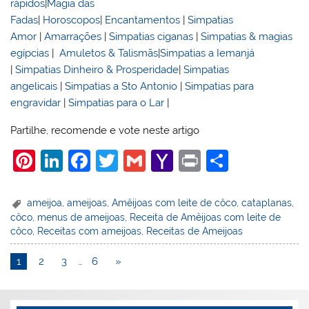
rápidos
|
Magia das
Fadas
|
Horoscopos
|
Encantamentos
|
Simpatias
Amor
|
Amarrações
|
Simpatias ciganas
|
Simpatias & magias
egípcias
|
Amuletos & Talismãs
|
Simpatias a Iemanjá
|
Simpatias Dinheiro & Prosperidade
|
Simpatias
angelicais
|
Simpatias a Sto Antonio
|
Simpatias para
engravidar
|
Simpatias para o Lar
|
Partilhe, recomende e vote neste artigo
Pi
Li
F
T
G
Y
Pr
S
nt
n
a
w
m
a
in
h
er
k
c
itt
ai
h
t
ar
ameijoa
,
ameijoas
,
Amêijoas com leite de côco
,
cataplanas
,
côco
,
menus de ameijoas
,
Receita de Amêijoas com leite de
e
e
e
er
l
o
e
côco
,
Receitas com ameijoas
,
Receitas de Ameijoas
st
dI
b
o
1
2
3
…
6
»
n
o
M
o
ai