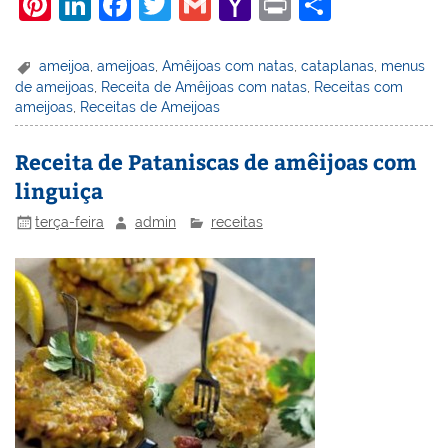
Pi
Li
F
T
G
Y
Pr
S
nt
n
a
w
m
a
in
h
er
k
c
itt
ai
h
t
ar
ameijoa
,
ameijoas
,
Amêijoas com natas
,
cataplanas
,
menus
de ameijoas
,
Receita de Amêijoas com natas
,
Receitas com
e
e
e
er
l
o
e
ameijoas
,
Receitas de Ameijoas
st
dI
b
o
n
o
M
Receita de Pataniscas de amêijoas com
linguiça
o
ai
k
l
terça-feira
admin
receitas