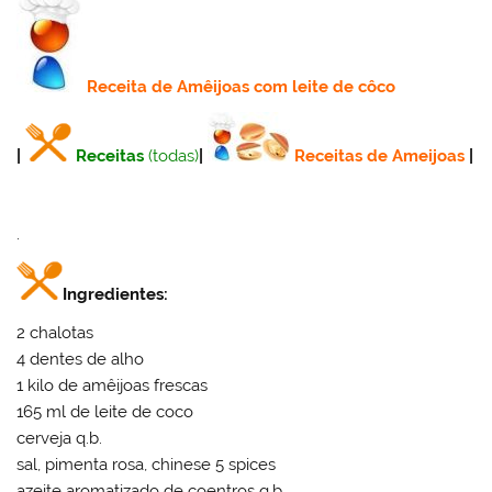
Receita
de Amêijoas com leite de côco
|
Receitas
(todas)
|
Receitas de Ameijoas
|
.
Ingredientes:
2 chalotas
4 dentes de alho
1 kilo de amêijoas frescas
165 ml de leite de coco
cerveja q.b.
sal, pimenta rosa, chinese 5 spices
azeite aromatizado de coentros q.b.