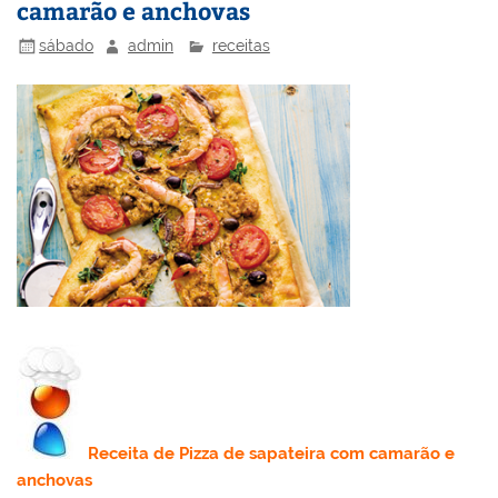
camarão e anchovas
k
l
sábado
admin
receitas
Receita
de Pizza de sapateira com camarão e
anchovas