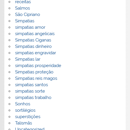
receitas
Salmos
São Cipriano
Simpatias
simpatias amor
simpatias angelicais
Simpatias Ciganas
Simpatias dinheiro
simpatias engravidar
Simpatias lar
simpatias prosperidade
Simpatias proteção
Simpatias reis magos
simpatias santos
simpatias sorte
simpatias trabalho
Sonhos
sortilégios
superstições
Talismãs
Uncategorized