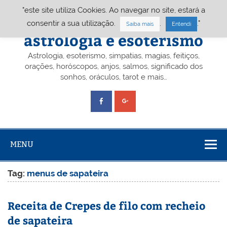
Skip
"este site utiliza Cookies. Ao navegar no site, estará a
to
content
Portal A&E – Portal
consentir a sua utilização.
.
."
Saiba mais
Entendi
astrologia e esoterismo
Astrologia, esoterismo, simpatias, magias, feitiços,
orações, horóscopos, anjos, salmos, significado dos
sonhos, oráculos, tarot e mais…
MENU
Tag:
menus de sapateira
Receita de Crepes de filo com recheio
de sapateira