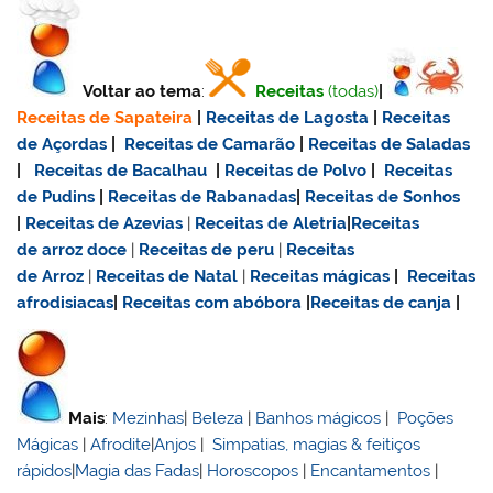
Voltar ao tema
:
Receitas
(todas)
|
Receitas de Sapateira
|
Receitas de Lagosta
|
Receitas
de Açordas
|
Receitas de Camarão
|
Receitas de Saladas
|
Receitas de Bacalhau
|
Receitas de Polvo
|
Receitas
de Pudins
|
Receitas de Rabanadas
|
Receitas de Sonhos
|
Receitas de Azevias
|
Receitas de Aletria
|
Receitas
de
arroz doce
|
Receitas de
peru
|
Receitas
de Arroz
|
Receitas de Natal
|
Receitas mágicas
|
Receitas
afrodisiacas
|
Receitas com abóbora
|
Receitas de canja
|
Mais
:
Mezinhas
|
Beleza
|
Banhos mágicos
|
Poções
Mágicas
|
Afrodite
|
Anjos
|
Simpatias, magias & feitiços
rápidos
|
Magia das Fadas
|
Horoscopos
|
Encantamentos
|