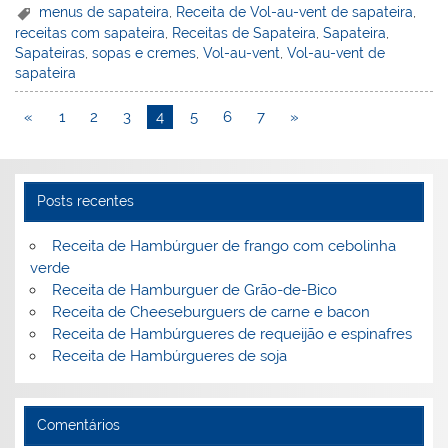
er
k
c
itt
ai
h
t
ar
menus de sapateira
,
Receita de Vol-au-vent de sapateira
,
receitas com sapateira
,
Receitas de Sapateira
,
Sapateira
,
e
e
e
er
l
o
e
Sapateiras
,
sopas e cremes
,
Vol-au-vent
,
Vol-au-vent de
st
dI
b
o
sapateira
n
o
M
«
1
2
3
4
5
6
7
»
o
ai
k
l
Posts recentes
Receita de Hambúrguer de frango com cebolinha
verde
Receita de Hamburguer de Grão-de-Bico
Receita de Cheeseburguers de carne e bacon
Receita de Hambúrgueres de requeijão e espinafres
Receita de Hambúrgueres de soja
Comentários