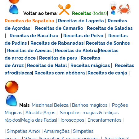
Voltar ao tema
:
Receitas
(todas)
|
Receitas de Sapateira
|
Receitas de Lagosta
|
Receitas
de Açordas
|
Receitas de Camarão
|
Receitas de Saladas
|
Receitas de Bacalhau
|
Receitas de Polvo
|
Receitas
de Pudins
|
Receitas de Rabanadas
|
Receitas de Sonhos
|
Receitas de Azevias
|
Receitas de Aletria
|
Receitas
de
arroz doce
|
Receitas de
peru
|
Receitas
de Arroz
|
Receitas de Natal
|
Receitas mágicas
|
Receitas
afrodisiacas
|
Receitas com abóbora
|
Receitas de canja
|
Mais
:
Mezinhas
|
Beleza
|
Banhos mágicos
|
Poções
Mágicas
|
Afrodite
|
Anjos
|
Simpatias, magias & feitiços
rápidos
|
Magia das Fadas
|
Horoscopos
|
Encantamentos
|
|
Simpatias Amor
|
Amarrações
|
Simpatias
ciganas
|
Wicca
|
Simpatias & magias egípcias
|
Amuletos &