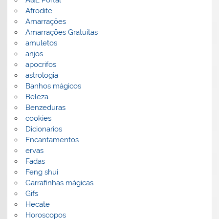
A&E Portal
Afrodite
Amarrações
Amarrações Gratuitas
amuletos
anjos
apocrifos
astrologia
Banhos mágicos
Beleza
Benzeduras
cookies
Dicionarios
Encantamentos
ervas
Fadas
Feng shui
Garrafinhas mágicas
Gifs
Hecate
Horoscopos