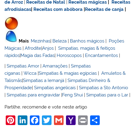
de Arroz
|
Receitas de Natal
|
Receitas mágicas
|
Receitas
afrodisiacas
|
Receitas com abóbora
|
Receitas de canja
|
Mais
:
Mezinhas
|
Beleza
|
Banhos mágicos
|
Poções
Mágicas
|
Afrodite
|
Anjos
|
Simpatias, magias & feitiços
rápidos
|
Magia das Fadas
|
Horoscopos
|
Encantamentos
|
|
Simpatias Amor
|
Amarrações
|
Simpatias
ciganas
|
Wicca
|
Simpatias & magias egípcias
|
Amuletos &
Talismãs
|
Simpatias a Iemanjá
|
Simpatias Dinheiro &
Prosperidade
|
Simpatias angelicais
|
Simpatias a Sto Antonio
|
Simpatias para engravidar
|
Feng Shui
|
Simpatias para o Lar
|
Partilhe, recomende e vote neste artigo
Pi
Li
F
T
G
Y
Pr
S
nt
n
a
w
m
a
in
h