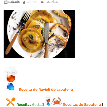
k
l
sábado
admin
receitas
Receita
de Ravioli de sapateira
|
Receitas
(todas)
|
Receitas de Sapateira
|