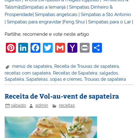
Talismãs
|
Simpatias a Iemanjá
|
Simpatias Dinheiro &
Prosperidade
|
Simpatias angelicais
|
Simpatias a Sto Antonio
|
Simpatias para engravidar
|
Feng Shui
|
Simpatias para o Lar
|
Partilhe, recomende e vote neste artigo
Pi
Li
F
T
G
Y
Pr
S
nt
n
a
w
m
a
in
h
er
k
c
itt
ai
h
t
ar
menus de sapateira
,
Receita de Trouxas de sapateira
,
receitas com sapateira
,
Receitas de Sapateira
,
salgados
,
e
e
e
er
l
o
e
Sapateira
,
Sapateiras
,
sopas e cremes
,
Trouxas de sapateira
st
dI
b
o
n
o
M
Receita de Vol-au-vent de sapateira
o
ai
sábado
admin
receitas
k
l