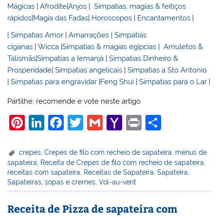
Mágicas
|
Afrodite
|
Anjos
|
Simpatias, magias & feitiços
rápidos
|
Magia das Fadas
|
Horoscopos
|
Encantamentos
|
|
Simpatias Amor
|
Amarrações
|
Simpatias
ciganas
|
Wicca
|
Simpatias & magias egípcias
|
Amuletos &
Talismãs
|
Simpatias a Iemanjá
|
Simpatias Dinheiro &
Prosperidade
|
Simpatias angelicais
|
Simpatias a Sto Antonio
|
Simpatias para engravidar
|
Feng Shui
|
Simpatias para o Lar
|
Partilhe, recomende e vote neste artigo
Pi
Li
F
T
G
Y
Pr
S
nt
n
a
w
m
a
in
h
er
k
c
itt
ai
h
t
ar
crepes
,
Crepes de filo com recheio de sapateira
,
menus de
sapateira
,
Receita de Crepes de filo com recheio de sapateira
,
e
e
e
er
l
o
e
receitas com sapateira
,
Receitas de Sapateira
,
Sapateira
,
st
dI
b
o
Sapateiras
,
sopas e cremes
,
Vol-au-vent
n
o
M
Receita de Pizza de sapateira com
o
ai