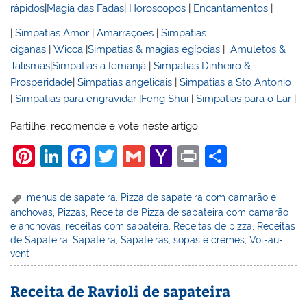
rápidos
|
Magia das Fadas
|
Horoscopos
|
Encantamentos
|
|
Simpatias Amor
|
Amarrações
|
Simpatias
ciganas
|
Wicca
|
Simpatias & magias egípcias
|
Amuletos &
Talismãs
|
Simpatias a Iemanjá
|
Simpatias Dinheiro &
Prosperidade
|
Simpatias angelicais
|
Simpatias a Sto Antonio
|
Simpatias para engravidar
|
Feng Shui
|
Simpatias para o Lar
|
Partilhe, recomende e vote neste artigo
Pi
Li
F
T
G
Y
Pr
S
nt
n
a
w
m
a
in
h
er
k
c
itt
ai
h
t
ar
menus de sapateira
,
Pizza de sapateira com camarão e
anchovas
,
Pizzas
,
Receita de Pizza de sapateira com camarão
e
e
e
er
l
o
e
e anchovas
,
receitas com sapateira
,
Receitas de pizza
,
Receitas
st
dI
b
o
de Sapateira
,
Sapateira
,
Sapateiras
,
sopas e cremes
,
Vol-au-
vent
n
o
M
o
ai
Receita de Ravioli de sapateira