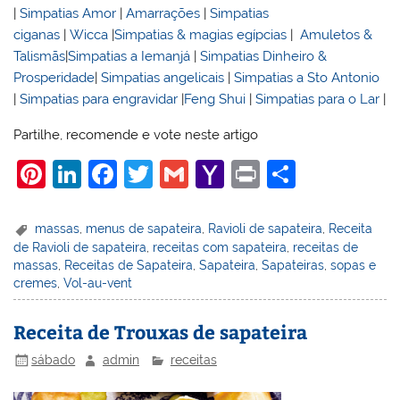
|
Simpatias Amor
|
Amarrações
|
Simpatias
ciganas
|
Wicca
|
Simpatias & magias egípcias
|
Amuletos &
Talismãs
|
Simpatias a Iemanjá
|
Simpatias Dinheiro &
Prosperidade
|
Simpatias angelicais
|
Simpatias a Sto Antonio
|
Simpatias para engravidar
|
Feng Shui
|
Simpatias para o Lar
|
Partilhe, recomende e vote neste artigo
Pi
Li
F
T
G
Y
Pr
S
nt
n
a
w
m
a
in
h
er
k
c
itt
ai
h
t
ar
massas
,
menus de sapateira
,
Ravioli de sapateira
,
Receita
de Ravioli de sapateira
,
receitas com sapateira
,
receitas de
e
e
e
er
l
o
e
massas
,
Receitas de Sapateira
,
Sapateira
,
Sapateiras
,
sopas e
st
dI
b
o
cremes
,
Vol-au-vent
n
o
M
Receita de Trouxas de sapateira
o
ai
sábado
admin
receitas
k
l