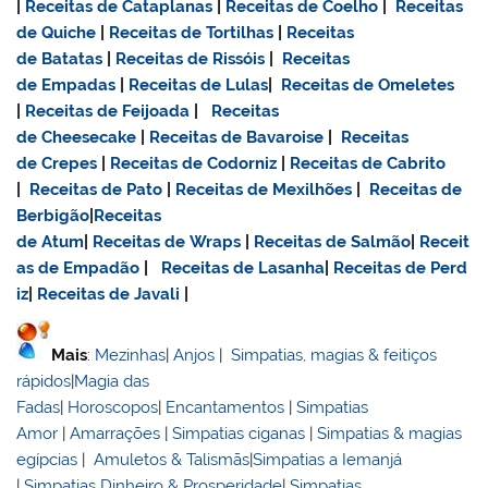
|
Receitas de Cataplanas
|
Receitas de Coelho
|
Receitas
de Quiche
|
Receitas de Tortilhas
|
Receitas
de Batatas
|
Receitas de Rissóis
|
Receitas
de Empadas
|
Receitas de Lulas
|
Receitas de Omeletes
|
Receitas de Feijoada
|
Receitas
de Cheesecake
|
Receitas de Bavaroise
|
Receitas
de Crepes
|
Receitas de Codorniz
|
Receitas de Cabrito
|
Receitas de Pato
|
Receitas de Mexilhões
|
Receitas de
Berbigão
|
Receitas
de Atum
|
Receitas de Wraps
|
Receitas de Salmão
|
Receit
as de Empadão
|
Receitas de Lasanha
|
Receitas de Perd
iz
|
Receitas de Javali
|
Mais
:
Mezinhas
|
Anjos
|
Simpatias, magias & feitiços
rápidos
|
Magia das
Fadas
|
Horoscopos
|
Encantamentos
|
Simpatias
Amor
|
Amarrações
|
Simpatias ciganas
|
Simpatias & magias
egípcias
|
Amuletos & Talismãs
|
Simpatias a Iemanjá
|
Simpatias Dinheiro & Prosperidade
|
Simpatias