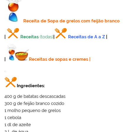
Receita
de Sopa de grelos com feijão branco
|
Receitas
(todas)
|
Receitas de A a Z
|
|
Receitas de sopas e cremes
|
.
Ingredientes:
400 g de batatas descascadas
300 g de feijão branco cozido
1 molho pequeno de grelos
1 cebola
1 dl de azeite
2 L de água