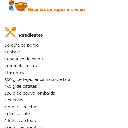
|
Receitas de sopas e cremes
|
.
Ingredientes:
1 orelha de porco
1 chispe
1 chouriço de carne
1 morcela de cozer
1 farinheira
500 g de feijão encarnado de lata
450 g de batatas
200 g de couve lombarda
2 cebolas
4 dentes de alho
1 dl de azeite
2 folhas de louro
1 ramo de coentros