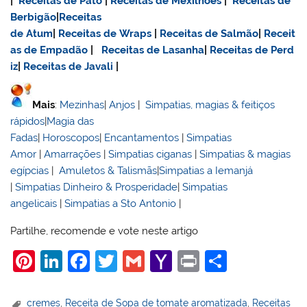
|
Receitas de Pato
|
Receitas de Mexilhões
|
Receitas de
Berbigão
|
Receitas
de Atum
|
Receitas de Wraps
|
Receitas de Salmão
|
Receit
as de Empadão
|
Receitas de Lasanha
|
Receitas de Perd
iz
|
Receitas de Javali
|
Mais
:
Mezinhas
|
Anjos
|
Simpatias, magias & feitiços
rápidos
|
Magia das
Fadas
|
Horoscopos
|
Encantamentos
|
Simpatias
Amor
|
Amarrações
|
Simpatias ciganas
|
Simpatias & magias
egípcias
|
Amuletos & Talismãs
|
Simpatias a Iemanjá
|
Simpatias Dinheiro & Prosperidade
|
Simpatias
angelicais
|
Simpatias a Sto Antonio
|
Partilhe, recomende e vote neste artigo
Pi
Li
F
T
G
Y
Pr
S
nt
n
a
w
m
a
in
h
er
k
c
itt
ai
h
t
ar
cremes
,
Receita de Sopa de tomate aromatizada
,
Receitas