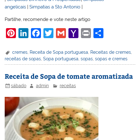
angelicais
|
Simpatias a Sto Antonio
|
Partilhe, recomende e vote neste artigo
Pi
Li
F
T
G
Y
Pr
S
nt
n
a
w
m
a
in
h
er
k
c
itt
ai
h
t
ar
cremes
,
Receita de Sopa portuguesa
,
Receitas de cremes
,
receitas de sopas
,
Sopa portuguesa
,
sopas
,
sopas e cremes
e
e
e
er
l
o
e
st
dI
b
o
Receita de Sopa de tomate aromatizada
n
o
M
sábado
admin
receitas
o
ai
k
l