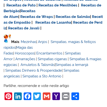
|
Receitas de Pato
|
Receitas de Mexilhões
|
Receitas de
Berbigão
|
Receitas
de Atum
|
Receitas de Wraps
|
Receitas de Salmão
|
Receit
as de Empadão
|
Receitas de Lasanha
|
Receitas de Perd
iz
|
Receitas de Javali
|
Mais
:
Mezinhas
|
Anjos
|
Simpatias, magias & feitiços
rápidos
|
Magia das
Fadas
|
Horoscopos
|
Encantamentos
|
Simpatias
Amor
|
Amarrações
|
Simpatias ciganas
|
Simpatias & magias
egípcias
|
Amuletos & Talismãs
|
Simpatias a Iemanjá
|
Simpatias Dinheiro & Prosperidade
|
Simpatias
angelicais
|
Simpatias a Sto Antonio
|
Partilhe, recomende e vote neste artigo
Pi
Li
F
T
G
Y
Pr
S
nt
n
a
w
m
a
in
h