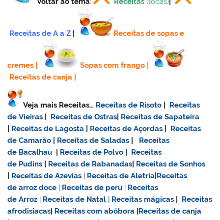
Voltar ao tema
:
Receitas
(todas)
|
Receitas de A a Z
|
Receitas de sopas e
cremes
|
Sopas com frango
|
Receitas de canja
|
Veja mais Receitas…
Receitas de Risoto
|
Receitas
de Vieiras
|
Receitas de Ostras
|
Receitas de Sapateira
|
Receitas de Lagosta
|
Receitas de Açordas
|
Receitas
de Camarão
|
Receitas de Saladas
|
Receitas
de Bacalhau
|
Receitas de Polvo
|
Receitas
de Pudins
|
Receitas de Rabanadas
|
Receitas de Sonhos
|
Receitas de Azevias
|
Receitas de Aletria
|
Receitas
de
arroz doce
|
Receitas de
peru
|
Receitas
de Arroz
|
Receitas de Natal
|
Receitas mágicas
|
Receitas
afrodisiacas
|
Receitas com abóbora
|
Receitas de canja