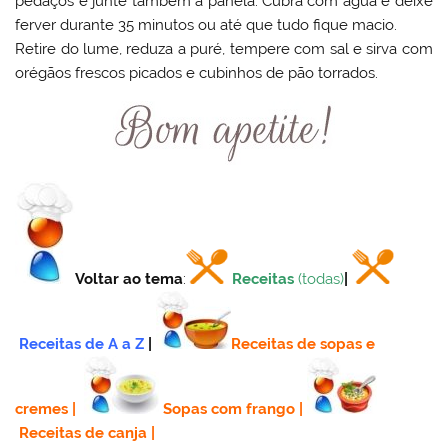
pedaços e junte também à panela. Cubra com água e deixe
ferver durante 35 minutos ou até que tudo fique macio.
Retire do lume, reduza a puré, tempere com sal e sirva com
orégãos frescos picados e cubinhos de pão torrados.
Voltar ao tema
:
Receitas
(todas)
|
Receitas de A a Z
|
Receitas de sopas e
cremes
|
Sopas com frango
|
Receitas de canja
|