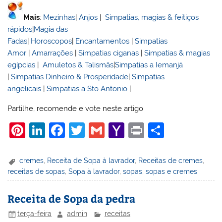
Mais
:
Mezinhas
|
Anjos
|
Simpatias, magias & feitiços
rápidos
|
Magia das
Fadas
|
Horoscopos
|
Encantamentos
|
Simpatias
Amor
|
Amarrações
|
Simpatias ciganas
|
Simpatias & magias
egípcias
|
Amuletos & Talismãs
|
Simpatias a Iemanjá
|
Simpatias Dinheiro & Prosperidade
|
Simpatias
angelicais
|
Simpatias a Sto Antonio
|
Partilhe, recomende e vote neste artigo
Pi
Li
F
T
G
Y
Pr
S
nt
n
a
w
m
a
in
h
er
k
c
itt
ai
h
t
ar
cremes
,
Receita de Sopa à lavrador
,
Receitas de cremes
,
receitas de sopas
,
Sopa à lavrador
,
sopas
,
sopas e cremes
e
e
e
er
l
o
e
st
dI
b
o
Receita de Sopa da pedra
n
o
M
terça-feira
admin
receitas