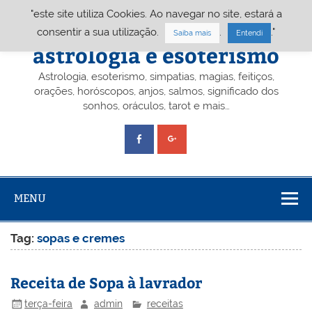
Skip
"este site utiliza Cookies. Ao navegar no site, estará a
to
content
Portal A&E – Portal
consentir a sua utilização.
.
."
Saiba mais
Entendi
astrologia e esoterismo
Astrologia, esoterismo, simpatias, magias, feitiços,
orações, horóscopos, anjos, salmos, significado dos
sonhos, oráculos, tarot e mais…
MENU
Tag:
sopas e cremes
Receita de Sopa à lavrador
terça-feira
admin
receitas