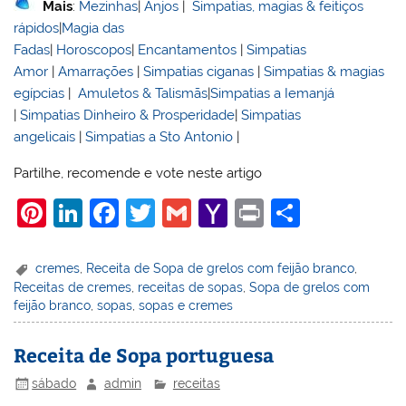
Mais
:
Mezinhas
|
Anjos
|
Simpatias, magias & feitiços
rápidos
|
Magia das
Fadas
|
Horoscopos
|
Encantamentos
|
Simpatias
Amor
|
Amarrações
|
Simpatias ciganas
|
Simpatias & magias
egípcias
|
Amuletos & Talismãs
|
Simpatias a Iemanjá
|
Simpatias Dinheiro & Prosperidade
|
Simpatias
angelicais
|
Simpatias a Sto Antonio
|
Partilhe, recomende e vote neste artigo
Pi
Li
F
T
G
Y
Pr
S
nt
n
a
w
m
a
in
h
er
k
c
itt
ai
h
t
ar
cremes
,
Receita de Sopa de grelos com feijão branco
,
Receitas de cremes
,
receitas de sopas
,
Sopa de grelos com
e
e
e
er
l
o
e
feijão branco
,
sopas
,
sopas e cremes
st
dI
b
o
n
o
M
Receita de Sopa portuguesa
o
ai
sábado
admin
receitas