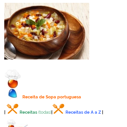
k
l
Receita
de Sopa portuguesa
|
Receitas
(todas)
|
Receitas de A a Z
|