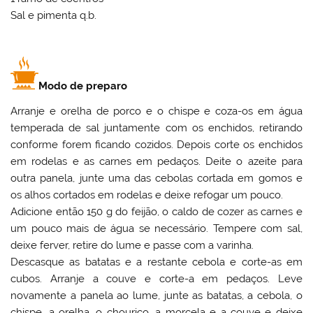
Sal e pimenta q.b.
Modo de preparo
Arranje e orelha de porco e o chispe e coza-os em água
temperada de sal juntamente com os enchidos, retirando
conforme forem ficando cozidos. Depois corte os enchidos
em rodelas e as carnes em pedaços. Deite o azeite para
outra panela, junte uma das cebolas cortada em gomos e
os alhos cortados em rodelas e deixe refogar um pouco.
Adicione então 150 g do feijão, o caldo de cozer as carnes e
um pouco mais de água se necessário. Tempere com sal,
deixe ferver, retire do lume e passe com a varinha.
Descasque as batatas e a restante cebola e corte-as em
cubos. Arranje a couve e corte-a em pedaços. Leve
novamente a panela ao lume, junte as batatas, a cebola, o
chispe, a orelha, o chouriço, a morcela e a couve e deixe