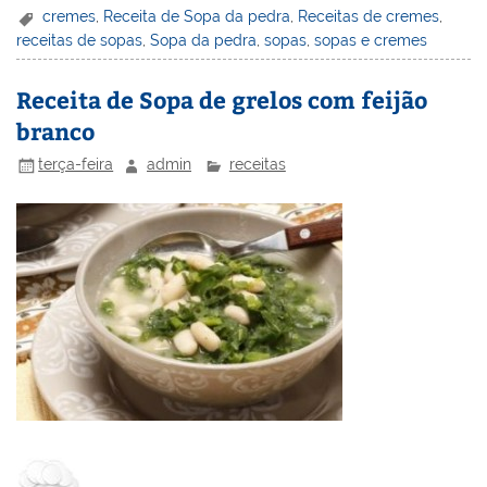
er
k
c
itt
ai
h
t
ar
cremes
,
Receita de Sopa da pedra
,
Receitas de cremes
,
receitas de sopas
,
Sopa da pedra
,
sopas
,
sopas e cremes
e
e
e
er
l
o
e
st
dI
b
o
Receita de Sopa de grelos com feijão
n
o
M
branco
o
ai
terça-feira
admin
receitas
k
l