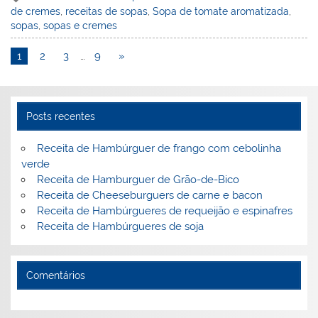
de cremes
,
receitas de sopas
,
Sopa de tomate aromatizada
,
e
e
e
er
l
o
e
sopas
,
sopas e cremes
st
dI
b
o
1
2
3
…
9
»
n
o
M
o
ai
k
l
Posts recentes
Receita de Hambúrguer de frango com cebolinha
verde
Receita de Hamburguer de Grão-de-Bico
Receita de Cheeseburguers de carne e bacon
Receita de Hambúrgueres de requeijão e espinafres
Receita de Hambúrgueres de soja
Comentários