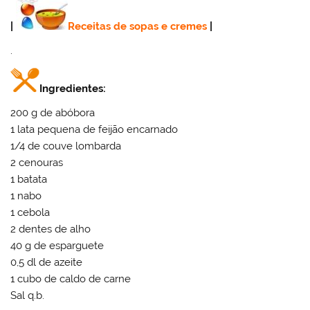
|
Receitas de sopas e cremes
|
.
Ingredientes:
200 g de abóbora
1 lata pequena de feijão encarnado
1/4 de couve lombarda
2 cenouras
1 batata
1 nabo
1 cebola
2 dentes de alho
40 g de esparguete
0,5 dl de azeite
1 cubo de caldo de carne
Sal q.b.