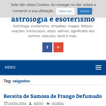
Skip
"este site utiliza Cookies. Ao navegar no site, estará a
to
content
Portal A&E – Portal
consentir a sua utilização.
.
."
Saiba mais
Entendi
astrologia e esoterismo
Astrologia, esoterismo, simpatias, magias, feitiços,
orações, horóscopos, anjos, salmos, significado dos
sonhos, oráculos, tarot e mais…
MENU
Tag:
salgados
Receita de Samosa de Frango Defumado
quinta-feira
admin
receitas