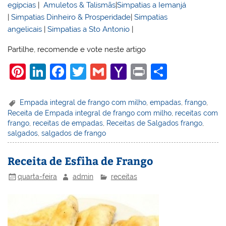
egípcias
|
Amuletos & Talismãs
|
Simpatias a Iemanjá
|
Simpatias Dinheiro & Prosperidade
|
Simpatias
angelicais
|
Simpatias a Sto Antonio
|
Partilhe, recomende e vote neste artigo
Pi
Li
F
T
G
Y
Pr
S
nt
n
a
w
m
a
in
h
er
k
c
itt
ai
h
t
ar
Empada integral de frango com milho
,
empadas
,
frango
,
Receita de Empada integral de frango com milho
,
receitas com
e
e
e
er
l
o
e
frango
,
receitas de empadas
,
Receitas de Salgados frango
,
st
dI
b
o
salgados
,
salgados de frango
n
o
M
Receita de Esfiha de Frango
o
ai
quarta-feira
admin
receitas
k
l