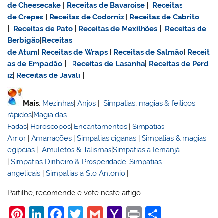
de Cheesecake
|
Receitas de Bavaroise
|
Receitas
de Crepes
|
Receitas de Codorniz
|
Receitas de Cabrito
|
Receitas de Pato
|
Receitas de Mexilhões
|
Receitas de
Berbigão
|
Receitas
de Atum
|
Receitas de Wraps
|
Receitas de Salmão
|
Receit
as de Empadão
|
Receitas de Lasanha
|
Receitas de Perd
iz
|
Receitas de Javali
|
Mais
:
Mezinhas
|
Anjos
|
Simpatias, magias & feitiços
rápidos
|
Magia das
Fadas
|
Horoscopos
|
Encantamentos
|
Simpatias
Amor
|
Amarrações
|
Simpatias ciganas
|
Simpatias & magias
egípcias
|
Amuletos & Talismãs
|
Simpatias a Iemanjá
|
Simpatias Dinheiro & Prosperidade
|
Simpatias
angelicais
|
Simpatias a Sto Antonio
|
Partilhe, recomende e vote neste artigo
Pi
Li
F
T
G
Y
Pr
S