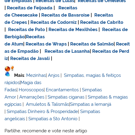
de Empadas
|
Receitas de Lulas
|
Receitas de Omeletes
|
Receitas de Feijoada
|
Receitas
de Cheesecake
|
Receitas de Bavaroise
|
Receitas
de Crepes
|
Receitas de Codorniz
|
Receitas de Cabrito
|
Receitas de Pato
|
Receitas de Mexilhões
|
Receitas de
Berbigão
|
Receitas
de Atum
|
Receitas de Wraps
|
Receitas de Salmão
|
Receit
as de Empadão
|
Receitas de Lasanha
|
Receitas de Perd
iz
|
Receitas de Javali
|
Mais
:
Mezinhas
|
Anjos
|
Simpatias, magias & feitiços
rápidos
|
Magia das
Fadas
|
Horoscopos
|
Encantamentos
|
Simpatias
Amor
|
Amarrações
|
Simpatias ciganas
|
Simpatias & magias
egípcias
|
Amuletos & Talismãs
|
Simpatias a Iemanjá
|
Simpatias Dinheiro & Prosperidade
|
Simpatias
angelicais
|
Simpatias a Sto Antonio
|
Partilhe, recomende e vote neste artigo