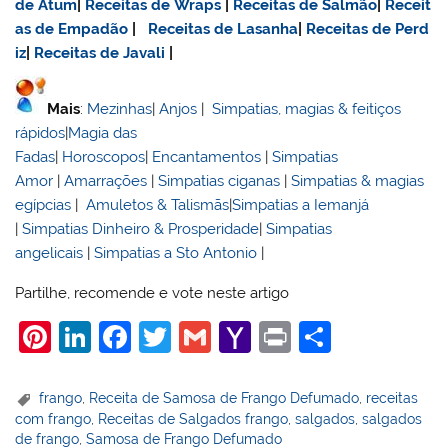
de Atum
|
Receitas de Wraps
|
Receitas de Salmão
|
Receit
as de Empadão
|
Receitas de Lasanha
|
Receitas de Perd
iz
|
Receitas de Javali
|
Mais
:
Mezinhas
|
Anjos
|
Simpatias, magias & feitiços
rápidos
|
Magia das
Fadas
|
Horoscopos
|
Encantamentos
|
Simpatias
Amor
|
Amarrações
|
Simpatias ciganas
|
Simpatias & magias
egípcias
|
Amuletos & Talismãs
|
Simpatias a Iemanjá
|
Simpatias Dinheiro & Prosperidade
|
Simpatias
angelicais
|
Simpatias a Sto Antonio
|
Partilhe, recomende e vote neste artigo
Pi
Li
F
T
G
Y
Pr
S
nt
n
a
w
m
a
in
h
er
k
c
itt
ai
h
t
ar
frango
,
Receita de Samosa de Frango Defumado
,
receitas
com frango
,
Receitas de Salgados frango
,
salgados
,
salgados
e
e
e
er
l
o
e
de frango
,
Samosa de Frango Defumado