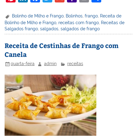
nt
n
a
w
m
a
in
h
er
k
c
itt
ai
h
t
ar
Bolinho de Milho e Frango
,
Bolinhos
,
frango
,
Receita de
Bolinho de Milho e Frango
,
receitas com frango
,
Receitas de
e
e
e
er
l
o
e
Salgados frango
,
salgados
,
salgados de frango
st
dI
b
o
n
o
M
Receita de Cestinhas de Frango com
Canela
o
ai
k
l
quarta-feira
admin
receitas