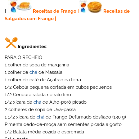
|
Receitas de Frango
|
Receitas de
Salgados com Frango
|
.
Ingredientes:
PARA O RECHEIO
1 colher de sopa de margarina
1 colher de
chá
de Massala
1 colher de café de Açafrão da terra
1/2 Cebola pequena cortada em cubos pequenos
1/2 Cenoura ralada no ralo fino
1/2 xícara de
chá
de Alho-poró picado
2 colheres de sopa de Uva-passa
1 1/2 xícara de
chá
de Frango Defumado desfiado (130 g)
Pimenta dedo-de-moça sem sementes picada a gosto
1/2 Batata média cozida e espremida