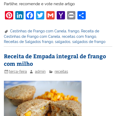
Partilhe, recomende e vote neste artigo
Pi
Li
F
T
G
Y
Pr
S
nt
n
a
w
m
a
in
h
er
k
c
itt
ai
h
t
ar
Cestinhas de Frango com Canela
,
frango
,
Receita de
Cestinhas de Frango com Canela
,
receitas com frango
,
e
e
e
er
l
o
e
Receitas de Salgados frango
,
salgados
,
salgados de frango
st
dI
b
o
n
o
M
Receita de Empada integral de frango
com milho
o
ai
k
l
terça-feira
admin
receitas