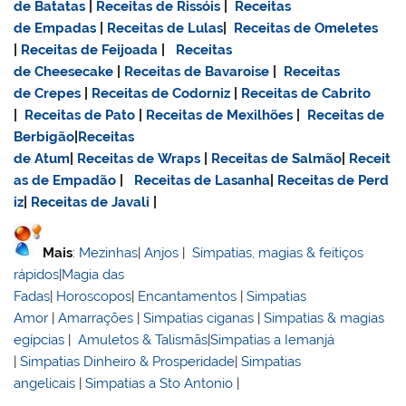
de Batatas
|
Receitas de Rissóis
|
Receitas
de Empadas
|
Receitas de Lulas
|
Receitas de Omeletes
|
Receitas de Feijoada
|
Receitas
de Cheesecake
|
Receitas de Bavaroise
|
Receitas
de Crepes
|
Receitas de Codorniz
|
Receitas de Cabrito
|
Receitas de Pato
|
Receitas de Mexilhões
|
Receitas de
Berbigão
|
Receitas
de Atum
|
Receitas de Wraps
|
Receitas de Salmão
|
Receit
as de Empadão
|
Receitas de Lasanha
|
Receitas de Perd
iz
|
Receitas de Javali
|
Mais
:
Mezinhas
|
Anjos
|
Simpatias, magias & feitiços
rápidos
|
Magia das
Fadas
|
Horoscopos
|
Encantamentos
|
Simpatias
Amor
|
Amarrações
|
Simpatias ciganas
|
Simpatias & magias
egípcias
|
Amuletos & Talismãs
|
Simpatias a Iemanjá
|
Simpatias Dinheiro & Prosperidade
|
Simpatias
angelicais
|
Simpatias a Sto Antonio
|