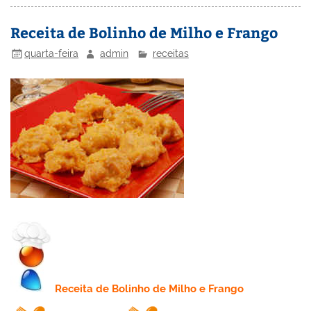
st
dI
b
o
n
o
M
Receita de Bolinho de Milho e Frango
o
ai
quarta-feira
admin
receitas
k
l
Receita
de Bolinho de Milho e Frango