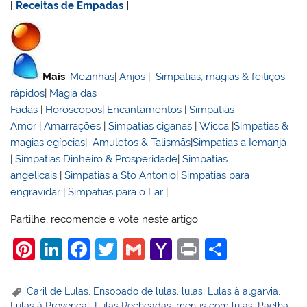
|
Receitas de Empadas
|
Mais
:
Mezinhas
|
Anjos
|
Simpatias, magias & feitiços
rápidos
|
Magia das
Fadas
|
Horoscopos
|
Encantamentos
|
Simpatias
Amor
|
Amarrações
|
Simpatias ciganas
|
Wicca
|
Simpatias &
magias egípcias
|
Amuletos & Talismãs
|
Simpatias a Iemanjá
|
Simpatias Dinheiro & Prosperidade
|
Simpatias
angelicais
|
Simpatias a Sto Antonio
|
Simpatias para
engravidar
|
Simpatias para o Lar
|
Partilhe, recomende e vote neste artigo
Pi
Li
F
T
G
Y
Pr
S
nt
n
a
w
m
a
in
h
er
k
c
itt
ai
h
t
ar
Caril de Lulas
,
Ensopado de lulas
,
lulas
,
Lulas à algarvia
,
Lulas à Provençal
,
Lulas Recheadas
,
menus com lulas
,
Paelha