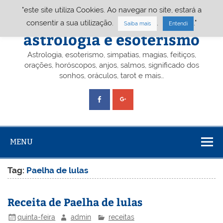
Skip
"este site utiliza Cookies. Ao navegar no site, estará a
to
content
Portal A&E – Portal
consentir a sua utilização.
.
."
Saiba mais
Entendi
astrologia e esoterismo
Astrologia, esoterismo, simpatias, magias, feitiços,
orações, horóscopos, anjos, salmos, significado dos
sonhos, oráculos, tarot e mais…
MENU
Tag:
Paelha de lulas
Receita de Paelha de lulas
quinta-feira
admin
receitas