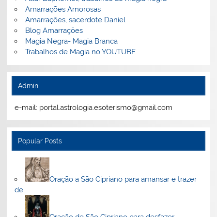
Amarrações Amorosas
Amarrações, sacerdote Daniel
Blog Amarrações
Magia Negra- Magia Branca
Trabalhos de Magia no YOUTUBE
Admin
e-mail: portal.astrologia.esoterismo@gmail.com
Popular Posts
Oração a São Cipriano para amansar e trazer
de…
Oração de São Cipriano para desfazer