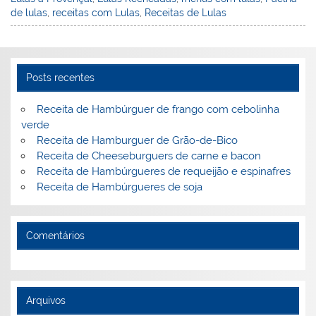
e
e
e
er
l
o
e
de lulas
,
receitas com Lulas
,
Receitas de Lulas
st
dI
b
o
n
o
M
o
ai
Posts recentes
k
l
Receita de Hambúrguer de frango com cebolinha
verde
Receita de Hamburguer de Grão-de-Bico
Receita de Cheeseburguers de carne e bacon
Receita de Hambúrgueres de requeijão e espinafres
Receita de Hambúrgueres de soja
Comentários
Arquivos