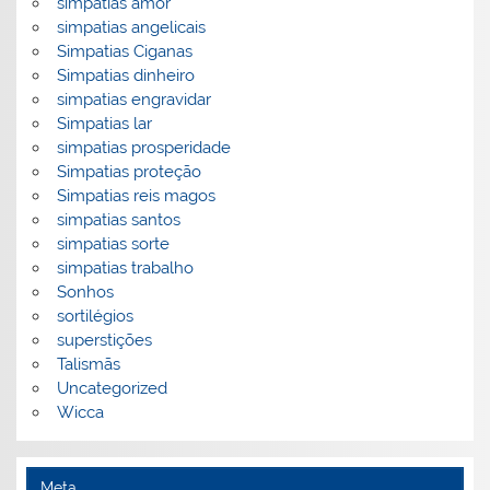
simpatias amor
simpatias angelicais
Simpatias Ciganas
Simpatias dinheiro
simpatias engravidar
Simpatias lar
simpatias prosperidade
Simpatias proteção
Simpatias reis magos
simpatias santos
simpatias sorte
simpatias trabalho
Sonhos
sortilégios
superstições
Talismãs
Uncategorized
Wicca
Meta