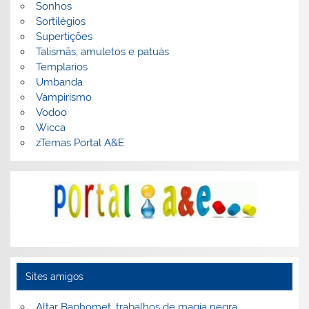
Sonhos
Sortilégios
Supertições
Talismãs, amuletos e patuás
Templarios
Umbanda
Vampirismo
Vodoo
Wicca
zTemas Portal A&E
Sites amigos
Altar Baphomet, trabalhos de magia negra