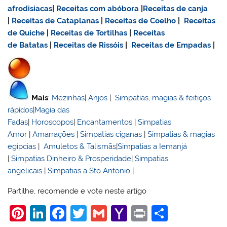
afrodisiacas
|
Receitas com abóbora
|
Receitas de canja
|
Receitas de Cataplanas
|
Receitas de Coelho
|
Receitas
de Quiche
|
Receitas de Tortilhas
|
Receitas
de Batatas
|
Receitas de Rissóis
|
Receitas de Empadas
|
Mais
:
Mezinhas
|
Anjos
|
Simpatias, magias & feitiços
rápidos
|
Magia das
Fadas
|
Horoscopos
|
Encantamentos
|
Simpatias
Amor
|
Amarrações
|
Simpatias ciganas
|
Simpatias & magias
egípcias
|
Amuletos & Talismãs
|
Simpatias a Iemanjá
|
Simpatias Dinheiro & Prosperidade
|
Simpatias
angelicais
|
Simpatias a Sto Antonio
|
Partilhe, recomende e vote neste artigo
Pi
Li
F
T
G
Y
Pr
S