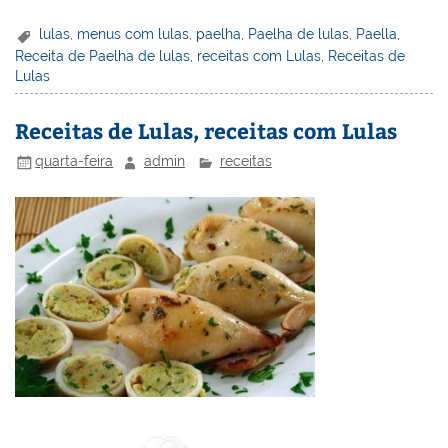
nt
n
a
w
m
a
in
h
er
k
c
itt
ai
h
t
ar
lulas
,
menus com lulas
,
paelha
,
Paelha de lulas
,
Paella
,
Receita de Paelha de lulas
,
receitas com Lulas
,
Receitas de
e
e
e
er
l
o
e
Lulas
st
dI
b
o
n
o
M
Receitas de Lulas, receitas com Lulas
o
ai
quarta-feira
admin
receitas
k
l