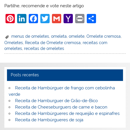
Partilhe, recomende e vote neste artigo
Pi
Li
F
T
G
Y
Pr
S
nt
n
a
w
m
a
in
h
er
k
c
itt
ai
h
t
ar
menus de omeletes
,
omeleta
,
omelete
,
Omelete cremosa
,
Omeletes
,
Receita de Omelete cremosa
,
receitas com
e
e
e
er
l
o
e
omeletes
,
receitas de omeletes
st
dI
b
o
n
o
M
o
ai
Posts recentes
k
l
Receita de Hambúrguer de frango com cebolinha
verde
Receita de Hamburguer de Grão-de-Bico
Receita de Cheeseburguers de carne e bacon
Receita de Hambúrgueres de requeijão e espinafres
Receita de Hambúrgueres de soja