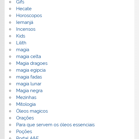
Gifs
Hecate
Horoscopos
Iemanjá
Incensos
Kids
Lilith
magia
magia celta
Magia dragoes
magia egipcia
magia fadas
magia lunar
Magia negra
Mezinhas
Mitologia
Óleos magicos
Orações
Para que servem os óleos essenciais
Poções
Portal A&E