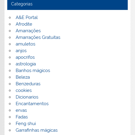
Categorias
A&E Portal
Afrodite
Amarrações
Amarrações Gratuitas
amuletos
anjos
apocrifos
astrologia
Banhos mágicos
Beleza
Benzeduras
cookies
Dicionarios
Encantamentos
ervas
Fadas
Feng shui
Garrafinhas mágicas