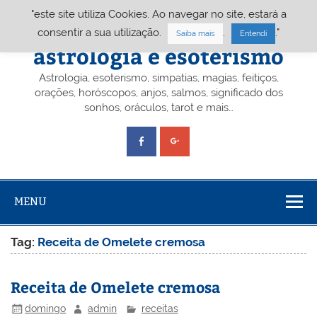
Skip
"este site utiliza Cookies. Ao navegar no site, estará a
to
content
Portal A&E – Portal
consentir a sua utilização.
.
."
Saiba mais
Entendi
astrologia e esoterismo
Astrologia, esoterismo, simpatias, magias, feitiços,
orações, horóscopos, anjos, salmos, significado dos
sonhos, oráculos, tarot e mais…
MENU
Tag:
Receita de Omelete cremosa
Receita de Omelete cremosa
domingo
admin
receitas