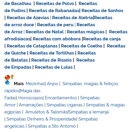
de Bacalhau
|
Receitas de Polvo
|
Receitas
de Pudins
|
Receitas de Rabanadas
|
Receitas de Sonhos
|
Receitas de Azevias
|
Receitas de Aletria
|
Receitas
de
arroz doce
|
Receitas de
peru
|
Receitas
de Arroz
|
Receitas de Natal
|
Receitas mágicas
|
Receitas
afrodisiacas
|
Receitas com abóbora
|
Receitas de canja
|
Receitas de Cataplanas
|
Receitas de Coelho
|
Receitas
de Quiche
|
Receitas de Tortilhas
|
Receitas
de Batatas
|
Receitas de Rissóis
|
Receitas
de Empadas
|
Receitas de Lulas
|
Mais
:
Mezinhas
|
Anjos
|
Simpatias, magias & feitiços
rápidos
|
Magia das
Fadas
|
Horoscopos
|
Encantamentos
|
Simpatias
Amor
|
Amarrações
|
Simpatias ciganas
|
Simpatias & magias
egípcias
|
Amuletos & Talismãs
|
Simpatias a Iemanjá
|
Simpatias Dinheiro & Prosperidade
|
Simpatias
angelicais
|
Simpatias a Sto Antonio
|