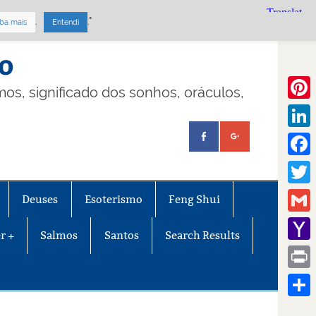
.
."
ba mais
Entendi
mo
lmos, significado dos sonhos, oráculos,
Pinte
Linke
Face
Twitt
Deuses
Esoterismo
Feng Shui
Gmail
r +
Salmos
Santos
Search Results
Yaho
Mail
Print
Share