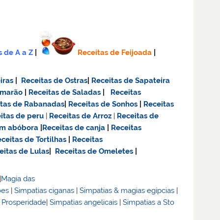
s de A a Z
|
Receitas de Feijoada
|
iras
|
Receitas de Ostras
|
Receitas de Sapateira
amarão
|
Receitas de Saladas
|
Receitas
itas de Rabanadas
|
Receitas de Sonhos
|
Receitas
itas de
peru
|
Receitas de Arroz
|
Receitas de
om abóbora
|
Receitas de canja
|
Receitas
ceitas de Tortilhas
|
Receitas
eitas de Lulas
|
Receitas de Omeletes
|
|
Magia das
ões
|
Simpatias ciganas
|
Simpatias & magias egípcias
|
& Prosperidade
|
Simpatias angelicais
|
Simpatias a Sto