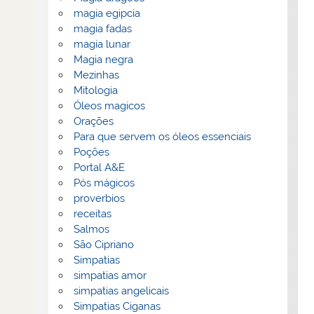
magia egipcia
magia fadas
magia lunar
Magia negra
Mezinhas
Mitologia
Óleos magicos
Orações
Para que servem os óleos essenciais
Poções
Portal A&E
Pós mágicos
proverbios
receitas
Salmos
São Cipriano
Simpatias
simpatias amor
simpatias angelicais
Simpatias Ciganas