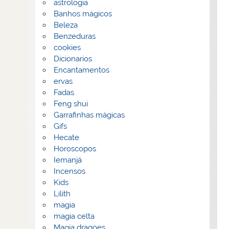
astrologia
Banhos mágicos
Beleza
Benzeduras
cookies
Dicionarios
Encantamentos
ervas
Fadas
Feng shui
Garrafinhas mágicas
Gifs
Hecate
Horoscopos
Iemanjá
Incensos
Kids
Lilith
magia
magia celta
Magia dragoes