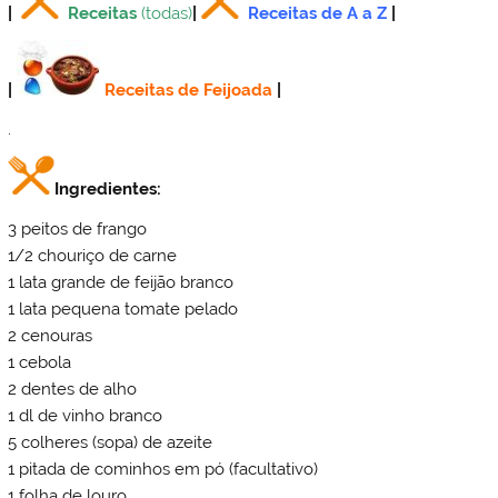
|
Receitas
(todas)
|
Receitas de A a Z
|
|
Receitas de Feijoada
|
.
Ingredientes:
3 peitos de frango
1/2 chouriço de carne
1 lata grande de feijão branco
1 lata pequena tomate pelado
2 cenouras
1 cebola
2 dentes de alho
1 dl de vinho branco
5 colheres (sopa) de azeite
1 pitada de cominhos em pó (facultativo)
1 folha de louro