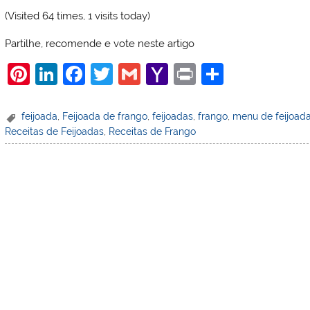
(Visited 64 times, 1 visits today)
Partilhe, recomende e vote neste artigo
Pi
Li
F
T
G
Y
Pr
S
nt
n
a
w
m
a
in
h
er
k
c
itt
ai
h
t
ar
feijoada
,
Feijoada de frango
,
feijoadas
,
frango
,
menu de feijoad
Receitas de Feijoadas
,
Receitas de Frango
e
e
e
er
l
o
e
st
dI
b
o
n
o
M
o
ai
k
l