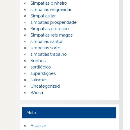
Simpatias dinheiro
simpatias engravidar
Simpatias lar
simpatias prosperidade
Simpatias proteção
Simpatias reis magos
simpatias santos
simpatias sorte
simpatias trabalho
Sonhos
sortilégios
superstições
Talismãs
Uncategorized
Wicca
Meta
Acessar