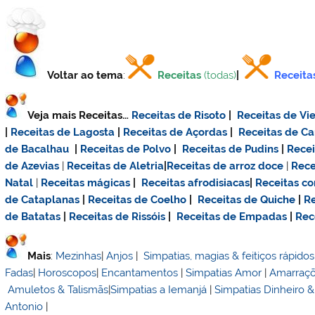
Voltar ao tema
:
Receitas
(todas)
|
Receita
Veja mais Receitas…
Receitas de Risoto
|
Receitas de Vie
|
Receitas de Lagosta
|
Receitas de Açordas
|
Receitas de C
de Bacalhau
|
Receitas de Polvo
|
Receitas de Pudins
|
Rece
de Azevias
|
Receitas de Aletria
|
Receitas de
arroz doce
|
Rece
Natal
|
Receitas mágicas
|
Receitas afrodisiacas
|
Receitas c
de Cataplanas
|
Receitas de Coelho
|
Receitas de Quiche
|
Re
de Batatas
|
Receitas de Rissóis
|
Receitas de Empadas
|
Rec
Mais
:
Mezinhas
|
Anjos
|
Simpatias, magias & feitiços rápidos
Fadas
|
Horoscopos
|
Encantamentos
|
Simpatias Amor
|
Amarraç
Amuletos & Talismãs
|
Simpatias a Iemanjá
|
Simpatias Dinheiro 
Antonio
|