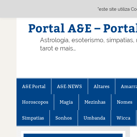
"este site utiliza 
Skip
to
content
Portal A&E – Porta
Astrologia, esoterismo, simpatias,
tarot e mais…
A&E Portal
A&E-NEWS
Altares
Amarr
Horoscopos
Magia
Mezinhas
Nomes
Simpatias
Sonhos
Umbanda
Wicca