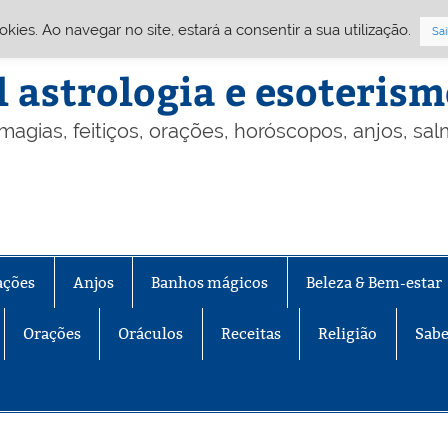
Cookies. Ao navegar no site, estará a consentir a sua utilização.
Sai
l astrologia e esoteris
 magias, feitiços, orações, horóscopos, anjos, sa
ações
Anjos
Banhos mágicos
Beleza & Bem-estar
Orações
Oráculos
Receitas
Religião
Sabe