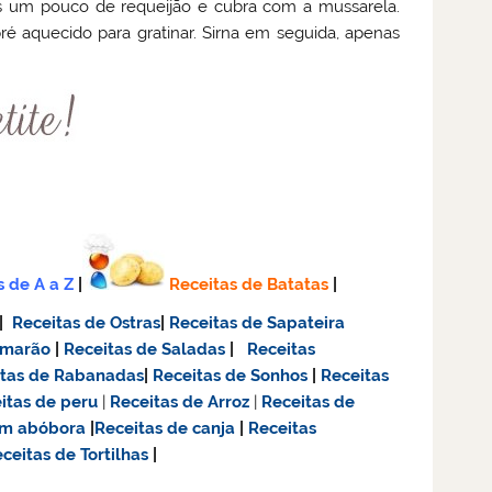
s um pouco de requeijão e cubra com a mussarela.
ré aquecido para gratinar. Sirna em seguida, apenas
s de A a Z
|
Receitas de Batatas
|
|
Receitas de Ostras
|
Receitas de Sapateira
amarão
|
Receitas de Saladas
|
Receitas
itas de Rabanadas
|
Receitas de Sonhos
|
Receitas
itas de
peru
|
Receitas de Arroz
|
Receitas de
om abóbora
|
Receitas de canja
|
Receitas
ceitas de Tortilhas
|