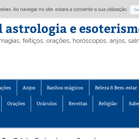
Cookies. Ao navegar no site, estará a consentir a sua utilização.
Sai
l astrologia e esoteris
 magias, feitiços, orações, horóscopos, anjos, sa
ações
Anjos
Banhos mágicos
Beleza & Bem-estar
Orações
Oráculos
Receitas
Religião
Sabe