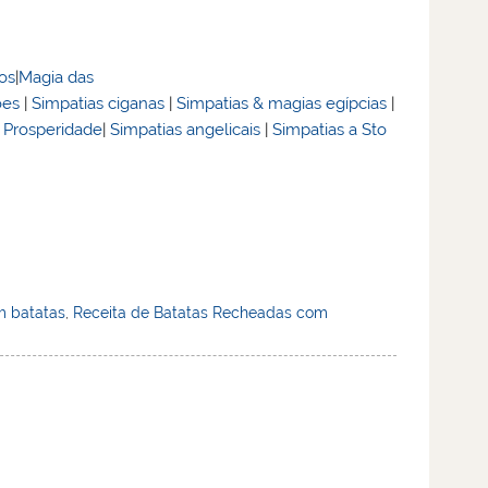
dos
|
Magia das
ões
|
Simpatias ciganas
|
Simpatias & magias egípcias
|
& Prosperidade
|
Simpatias angelicais
|
Simpatias a Sto
 batatas
,
Receita de Batatas Recheadas com