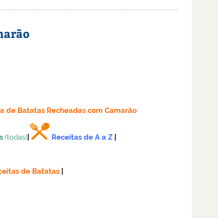
marão
ta
de Batatas Recheadas com Camarão
s
(todas)
|
Receitas de A a Z
|
eitas de Batatas
|