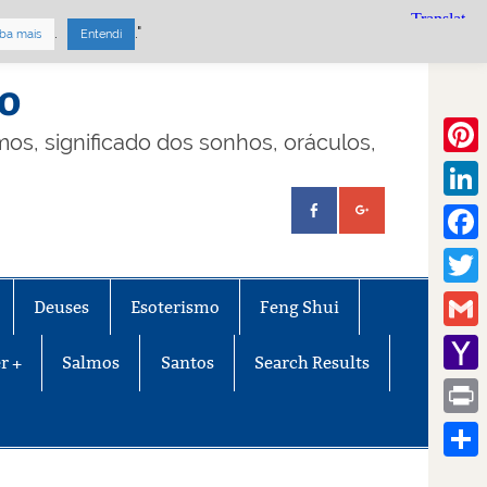
.
."
ba mais
Entendi
mo
lmos, significado dos sonhos, oráculos,
Pinte
Linke
Face
Twitt
Deuses
Esoterismo
Feng Shui
Gmail
r +
Salmos
Santos
Search Results
Yaho
Mail
Print
Share