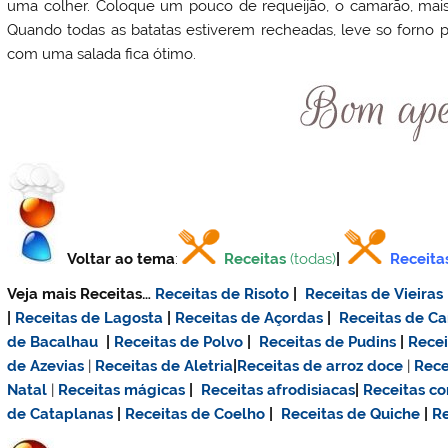
uma colher. Coloque um pouco de requeijão, o camarão, mai
Quando todas as batatas estiverem recheadas, leve so forno p
com uma salada fica ótimo.
Voltar ao tema
:
Receitas
(todas)
|
Receita
Veja mais Receitas…
Receitas de Risoto
|
Receitas de Vieiras
|
Receitas de Lagosta
|
Receitas de Açordas
|
Receitas de C
de Bacalhau
|
Receitas de Polvo
|
Receitas de Pudins
|
Rece
de Azevias
|
Receitas de Aletria
|
Receitas de
arroz doce
|
Rece
Natal
|
Receitas mágicas
|
Receitas afrodisiacas
|
Receitas c
de Cataplanas
|
Receitas de Coelho
|
Receitas de Quiche
|
Re