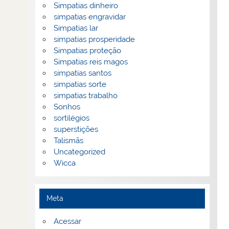
Simpatias dinheiro
simpatias engravidar
Simpatias lar
simpatias prosperidade
Simpatias proteção
Simpatias reis magos
simpatias santos
simpatias sorte
simpatias trabalho
Sonhos
sortilégios
superstições
Talismãs
Uncategorized
Wicca
Meta
Acessar