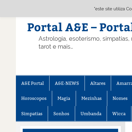
"este site utiliza 
Skip
to
content
Portal A&E – Porta
Astrologia, esoterismo, simpatias,
tarot e mais…
A&E Portal
A&E-NEWS
Altares
Amarr
Horoscopos
Magia
Mezinhas
Nomes
Simpatias
Sonhos
Umbanda
Wicca