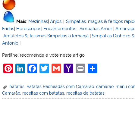
Mais
:
Mezinhas
|
Anjos
|
Simpatias, magias & feitiços rápi
Fadas
|
Horoscopos
|
Encantamentos
|
Simpatias Amor
|
Amarraç
Amuletos & Talismãs
|
Simpatias a Iemanjá
|
Simpatias Dinheiro 
Antonio
|
Partilhe, recomende e vote neste artigo
Pi
Li
F
T
G
Y
Pr
S
nt
n
a
w
m
a
in
h
er
k
c
itt
ai
h
t
ar
batatas
,
Batatas Recheadas com Camarão
,
camarão
,
menu com
Camarão
,
receitas com batatas
,
receitas de batatas
e
e
e
er
l
o
e
st
dI
b
o
n
o
M
o
ai