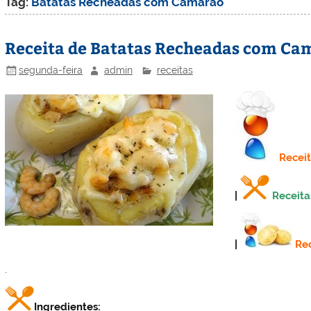
Tag:
Batatas Recheadas com Camarão
Receita de Batatas Recheadas com Ca
segunda-feira
admin
receitas
Recei
|
Receita
|
Rec
.
Ingredientes: