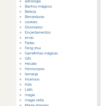
astrologia
Banhos mágicos
Beleza
Benzeduras
cookies
Dicionarios
Encantamentos
ervas
Fadas
Feng shui
Garrafinhas mágicas
Gifs
Hecate
Horoscopos
Iemanjá
Incensos
Kids
Lilith
magia
magia celta
Magia dragoes