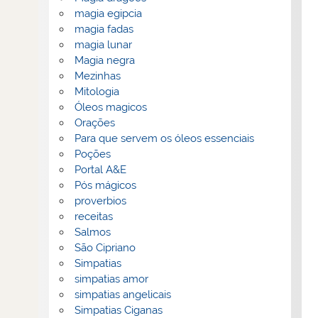
magia egipcia
magia fadas
magia lunar
Magia negra
Mezinhas
Mitologia
Óleos magicos
Orações
Para que servem os óleos essenciais
Poções
Portal A&E
Pós mágicos
proverbios
receitas
Salmos
São Cipriano
Simpatias
simpatias amor
simpatias angelicais
Simpatias Ciganas