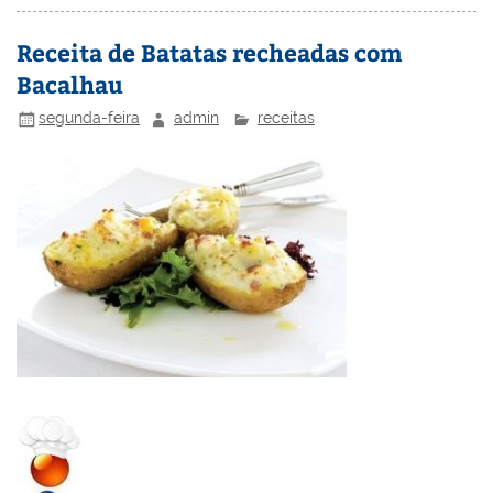
e
e
e
er
l
o
e
st
dI
b
o
Receita de Batatas recheadas com
n
o
M
Bacalhau
o
ai
segunda-feira
admin
receitas
k
l