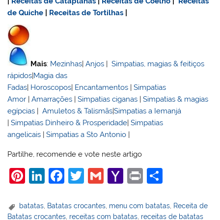
|
Receitas de Cataplanas
|
Receitas de Coelho
|
Receitas
de Quiche
|
Receitas de Tortilhas
|
Mais
:
Mezinhas
|
Anjos
|
Simpatias, magias & feitiços
rápidos
|
Magia das
Fadas
|
Horoscopos
|
Encantamentos
|
Simpatias
Amor
|
Amarrações
|
Simpatias ciganas
|
Simpatias & magias
egípcias
|
Amuletos & Talismãs
|
Simpatias a Iemanjá
|
Simpatias Dinheiro & Prosperidade
|
Simpatias
angelicais
|
Simpatias a Sto Antonio
|
Partilhe, recomende e vote neste artigo
Pi
Li
F
T
G
Y
Pr
S
nt
n
a
w
m
a
in
h
er
k
c
itt
ai
h
t
ar
batatas
,
Batatas crocantes
,
menu com batatas
,
Receita de
Batatas crocantes
,
receitas com batatas
,
receitas de batatas