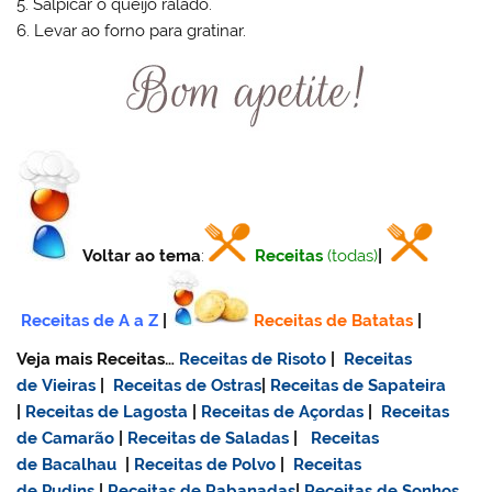
5. Salpicar o queijo ralado.
6. Levar ao forno para gratinar.
Voltar ao tema
:
Receitas
(todas)
|
Receitas de A a Z
|
Receitas de Batatas
|
Veja mais Receitas…
Receitas de Risoto
|
Receitas
de Vieiras
|
Receitas de Ostras
|
Receitas de Sapateira
|
Receitas de Lagosta
|
Receitas de Açordas
|
Receitas
de Camarão
|
Receitas de Saladas
|
Receitas
de Bacalhau
|
Receitas de Polvo
|
Receitas
de Pudins
|
Receitas de Rabanadas
|
Receitas de Sonhos