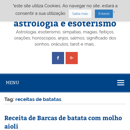
Skip
"este site utiliza Cookies. Ao navegar no site, estará a
to
content
Portal A&E – Portal
consentir a sua utilização.
.
."
Saiba mais
Entendi
astrologia e esoterismo
Astrologia, esoterismo, simpatias, magias, feitiços,
orações, horóscopos, anjos, salmos, significado dos
sonhos, oráculos, tarot e mais…
MENU
Tag:
receitas de batatas
Receita de Barcas de batata com molho
aioli