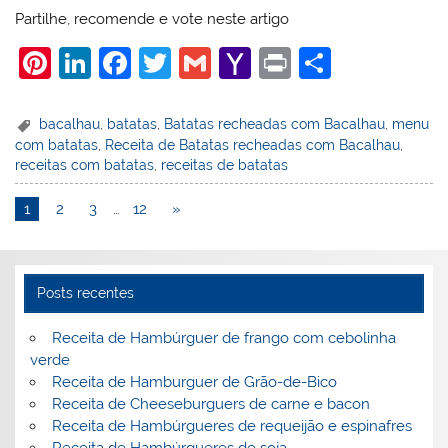
Partilhe, recomende e vote neste artigo
Pi
Li
F
T
G
Y
Pr
S
nt
n
a
w
m
a
in
h
er
k
c
itt
ai
h
t
ar
bacalhau
,
batatas
,
Batatas recheadas com Bacalhau
,
menu
com batatas
,
Receita de Batatas recheadas com Bacalhau
,
e
e
e
er
l
o
e
receitas com batatas
,
receitas de batatas
st
dI
b
o
1
2
3
…
12
»
n
o
M
o
ai
k
l
Posts recentes
Receita de Hambúrguer de frango com cebolinha
verde
Receita de Hamburguer de Grão-de-Bico
Receita de Cheeseburguers de carne e bacon
Receita de Hambúrgueres de requeijão e espinafres