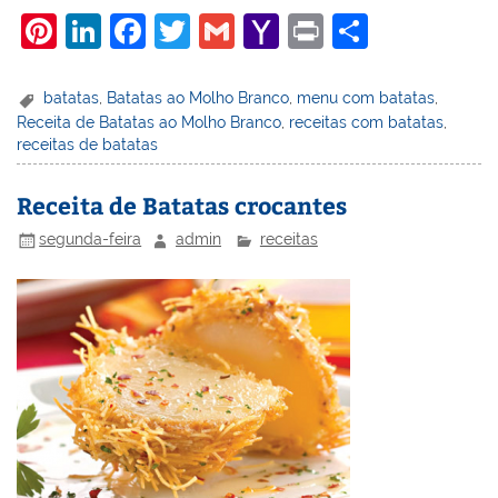
Pi
Li
F
T
G
Y
Pr
S
nt
n
a
w
m
a
in
h
er
k
c
itt
ai
h
t
ar
batatas
,
Batatas ao Molho Branco
,
menu com batatas
,
Receita de Batatas ao Molho Branco
,
receitas com batatas
,
e
e
e
er
l
o
e
receitas de batatas
st
dI
b
o
n
o
M
Receita de Batatas crocantes
o
ai
segunda-feira
admin
receitas
k
l