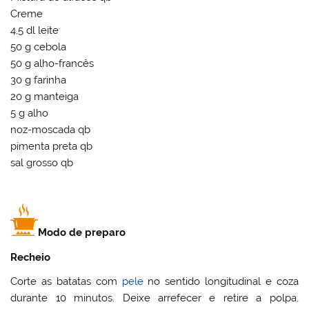
Creme
4,5 dl leite
50 g cebola
50 g alho-francês
30 g farinha
20 g manteiga
5 g alho
noz-moscada qb
pimenta preta qb
sal grosso qb
Modo de preparo
Recheio
Corte as batatas com
pele
no sentido longitudinal e coza
durante 10 minutos. Deixe arrefecer e retire a polpa,