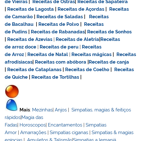
de Vieiras
|
Receitas de Ostras
|
Receitas de Sapateira
|
Receitas de Lagosta
|
Receitas de Açordas
|
Receitas
de Camarão
|
Receitas de Saladas
|
Receitas
de Bacalhau
|
Receitas de Polvo
|
Receitas
de Pudins
|
Receitas de Rabanadas
|
Receitas de Sonhos
|
Receitas de Azevias
|
Receitas de Aletria
|
Receitas
de
arroz doce
|
Receitas de
peru
|
Receitas
de Arroz
|
Receitas de Natal
|
Receitas mágicas
|
Receitas
afrodisiacas
|
Receitas com abóbora
|
Receitas de canja
|
Receitas de Cataplanas
|
Receitas de Coelho
|
Receitas
de Quiche
|
Receitas de Tortilhas
|
Mais
:
Mezinhas
|
Anjos
|
Simpatias, magias & feitiços
rápidos
|
Magia das
Fadas
|
Horoscopos
|
Encantamentos
|
Simpatias
Amor
|
Amarrações
|
Simpatias ciganas
|
Simpatias & magias
egípcias
|
Amuletos & Talismãs
|
Simpatias a Iemanjá