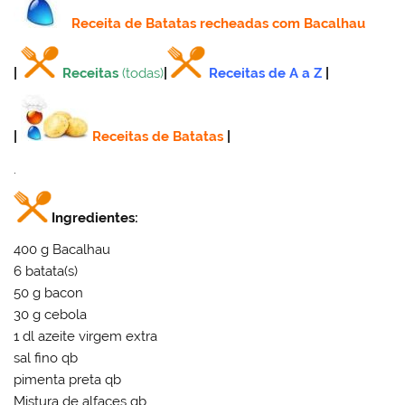
Receita
de Batatas recheadas com Bacalhau
|
Receitas
(todas)
|
Receitas de A a Z
|
|
Receitas de Batatas
|
.
Ingredientes:
400 g Bacalhau
6 batata(s)
50 g bacon
30 g cebola
1 dl azeite virgem extra
sal fino qb
pimenta preta qb
Mistura de alfaces qb