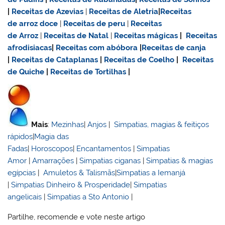
|
Receitas de Azevias
|
Receitas de Aletria
|
Receitas
de
arroz doce
|
Receitas de
peru
|
Receitas
de Arroz
|
Receitas de Natal
|
Receitas mágicas
|
Receitas
afrodisiacas
|
Receitas com abóbora
|
Receitas de canja
|
Receitas de Cataplanas
|
Receitas de Coelho
|
Receitas
de Quiche
|
Receitas de Tortilhas
|
Mais
:
Mezinhas
|
Anjos
|
Simpatias, magias & feitiços
rápidos
|
Magia das
Fadas
|
Horoscopos
|
Encantamentos
|
Simpatias
Amor
|
Amarrações
|
Simpatias ciganas
|
Simpatias & magias
egípcias
|
Amuletos & Talismãs
|
Simpatias a Iemanjá
|
Simpatias Dinheiro & Prosperidade
|
Simpatias
angelicais
|
Simpatias a Sto Antonio
|
Partilhe, recomende e vote neste artigo