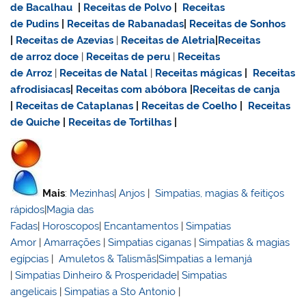
de Bacalhau
|
Receitas de Polvo
|
Receitas
de Pudins
|
Receitas de Rabanadas
|
Receitas de Sonhos
|
Receitas de Azevias
|
Receitas de Aletria
|
Receitas
de
arroz doce
|
Receitas de
peru
|
Receitas
de Arroz
|
Receitas de Natal
|
Receitas mágicas
|
Receitas
afrodisiacas
|
Receitas com abóbora
|
Receitas de canja
|
Receitas de Cataplanas
|
Receitas de Coelho
|
Receitas
de Quiche
|
Receitas de Tortilhas
|
Mais
:
Mezinhas
|
Anjos
|
Simpatias, magias & feitiços
rápidos
|
Magia das
Fadas
|
Horoscopos
|
Encantamentos
|
Simpatias
Amor
|
Amarrações
|
Simpatias ciganas
|
Simpatias & magias
egípcias
|
Amuletos & Talismãs
|
Simpatias a Iemanjá
|
Simpatias Dinheiro & Prosperidade
|
Simpatias
angelicais
|
Simpatias a Sto Antonio
|