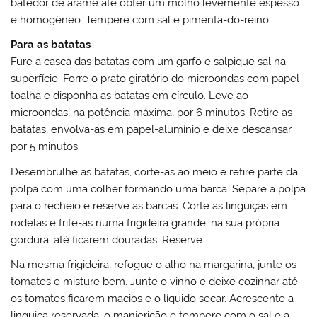
batedor de arame até obter um molho levemente espesso
e homogêneo. Tempere com sal e pimenta-do-reino.
Para as batatas
Fure a casca das batatas com um garfo e salpique sal na
superfície. Forre o prato giratório do microondas com papel-
toalha e disponha as batatas em círculo. Leve ao
microondas, na potência máxima, por 6 minutos. Retire as
batatas, envolva-as em papel-alumínio e deixe descansar
por 5 minutos.
Desembrulhe as batatas, corte-as ao meio e retire parte da
polpa com uma colher formando uma barca. Separe a polpa
para o recheio e reserve as barcas. Corte as linguiças em
rodelas e frite-as numa frigideira grande, na sua própria
gordura, até ficarem douradas. Reserve.
Na mesma frigideira, refogue o alho na margarina, junte os
tomates e misture bem. Junte o vinho e deixe cozinhar até
os tomates ficarem macios e o líquido secar. Acrescente a
linguiça reservada, o manjericão e tempere com o sal e a