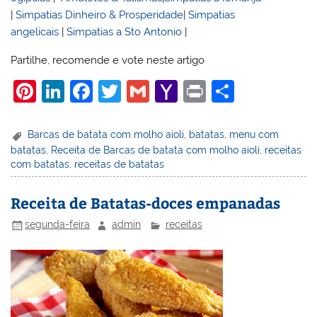
|
Simpatias Dinheiro & Prosperidade
|
Simpatias
angelicais
|
Simpatias a Sto Antonio
|
Partilhe, recomende e vote neste artigo
Pi
Li
F
T
G
Y
Pr
S
nt
n
a
w
m
a
in
h
er
k
c
itt
ai
h
t
ar
Barcas de batata com molho aioli
,
batatas
,
menu com
batatas
,
Receita de Barcas de batata com molho aioli
,
receitas
e
e
e
er
l
o
e
com batatas
,
receitas de batatas
st
dI
b
o
n
o
M
Receita de Batatas-doces empanadas
o
ai
segunda-feira
admin
receitas
k
l