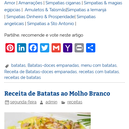
Amor
|
Amarrações
|
Simpatias ciganas
|
Simpatias & magias
egípcias
|
Amuletos & Talismãs
|
Simpatias a Iemanjá
|
Simpatias Dinheiro & Prosperidade
|
Simpatias
angelicais
|
Simpatias a Sto Antonio
|
Partilhe, recomende e vote neste artigo
Pi
Li
F
T
G
Y
Pr
S
nt
n
a
w
m
a
in
h
er
k
c
itt
ai
h
t
ar
batatas
,
Batatas-doces empanadas
,
menu com batatas
,
Receita de Batatas-doces empanadas
,
receitas com batatas
,
e
e
e
er
l
o
e
receitas de batatas
st
dI
b
o
n
o
M
Receita de Batatas ao Molho Branco
o
ai
segunda-feira
admin
receitas
k
l