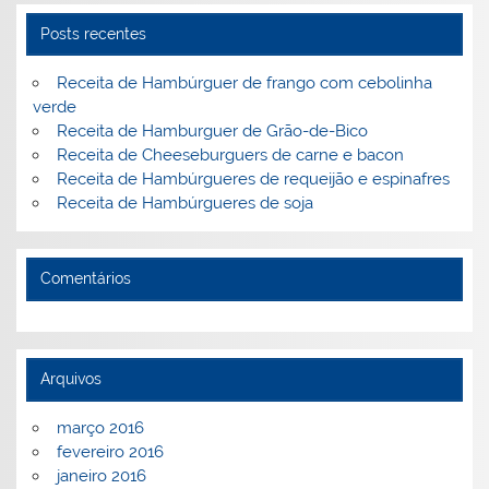
o
ai
Posts recentes
k
l
Receita de Hambúrguer de frango com cebolinha
verde
Receita de Hamburguer de Grão-de-Bico
Receita de Cheeseburguers de carne e bacon
Receita de Hambúrgueres de requeijão e espinafres
Receita de Hambúrgueres de soja
Comentários
Arquivos
março 2016
fevereiro 2016
janeiro 2016