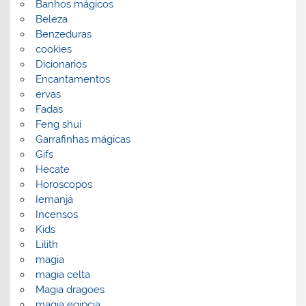
Banhos mágicos
Beleza
Benzeduras
cookies
Dicionarios
Encantamentos
ervas
Fadas
Feng shui
Garrafinhas mágicas
Gifs
Hecate
Horoscopos
Iemanjá
Incensos
Kids
Lilith
magia
magia celta
Magia dragoes
magia egipcia