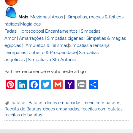
Mais
:
Mezinhas
|
Anjos
|
Simpatias, magias & feitiços
rápidos
|
Magia das
Fadas
|
Horoscopos
|
Encantamentos
|
Simpatias
Amor
|
Amarrações
|
Simpatias ciganas
|
Simpatias & magias
egípcias
|
Amuletos & Talismãs
|
Simpatias a Iemanjá
|
Simpatias Dinheiro & Prosperidade
|
Simpatias
angelicais
|
Simpatias a Sto Antonio
|
Partilhe, recomende e vote neste artigo
Pi
Li
F
T
G
Y
Pr
S
nt
n
a
w
m
a
in
h
er
k
c
itt
ai
h
t
ar
batatas
,
Batatas-doces empanadas
,
menu com batatas
,
Receita de Batatas-doces empanadas
,
receitas com batatas
,
e
e
e
er
l
o
e
receitas de batatas
st
dI
b
o
n
o
M