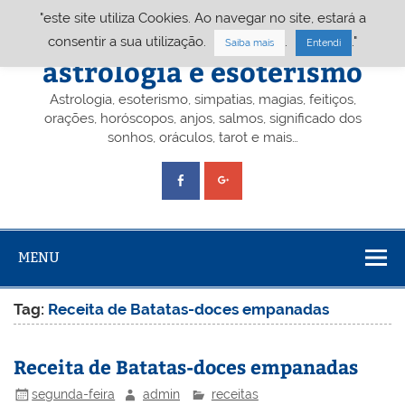
Skip
"este site utiliza Cookies. Ao navegar no site, estará a
to
content
Portal A&E – Portal
consentir a sua utilização.
.
."
Saiba mais
Entendi
astrologia e esoterismo
Astrologia, esoterismo, simpatias, magias, feitiços,
orações, horóscopos, anjos, salmos, significado dos
sonhos, oráculos, tarot e mais…
MENU
Tag:
Receita de Batatas-doces empanadas
Receita de Batatas-doces empanadas
segunda-feira
admin
receitas