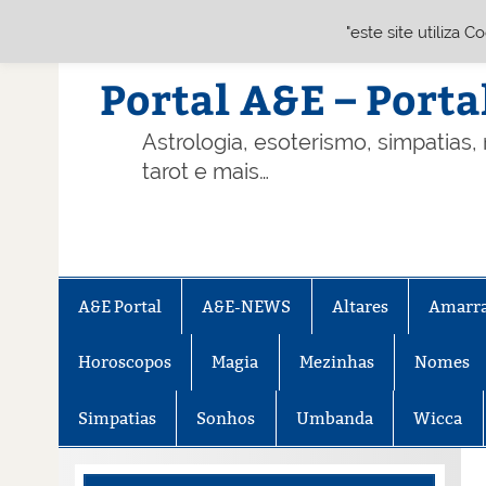
"este site utiliza 
Skip
to
content
Portal A&E – Porta
Astrologia, esoterismo, simpatias,
tarot e mais…
A&E Portal
A&E-NEWS
Altares
Amarr
Horoscopos
Magia
Mezinhas
Nomes
Simpatias
Sonhos
Umbanda
Wicca