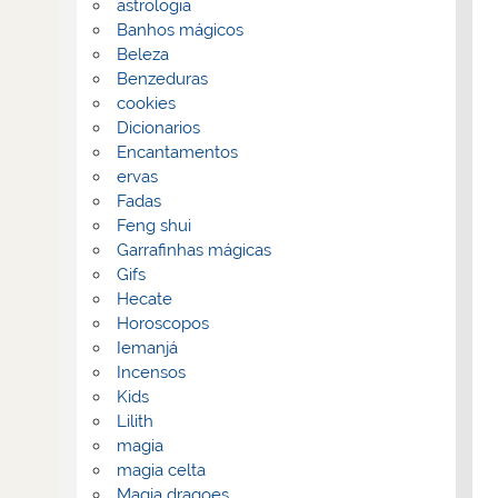
astrologia
Banhos mágicos
Beleza
Benzeduras
cookies
Dicionarios
Encantamentos
ervas
Fadas
Feng shui
Garrafinhas mágicas
Gifs
Hecate
Horoscopos
Iemanjá
Incensos
Kids
Lilith
magia
magia celta
Magia dragoes