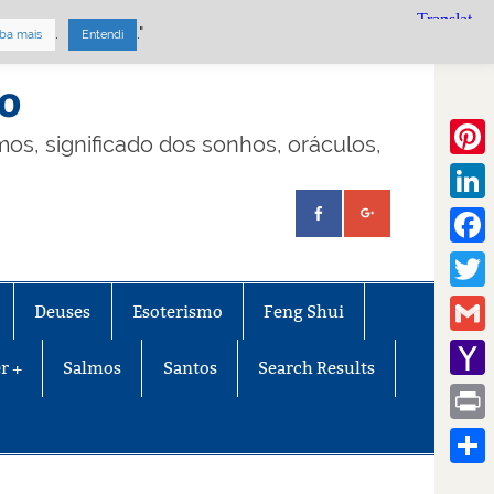
.
."
ba mais
Entendi
mo
lmos, significado dos sonhos, oráculos,
Pinte
Linke
Face
Twitt
Deuses
Esoterismo
Feng Shui
Gmail
r +
Salmos
Santos
Search Results
Yaho
Mail
Print
Share