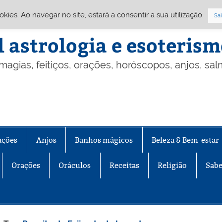
Cookies. Ao navegar no site, estará a consentir a sua utilização.
Sai
l astrologia e esoteris
 magias, feitiços, orações, horóscopos, anjos, sa
ações
Anjos
Banhos mágicos
Beleza & Bem-estar
Orações
Oráculos
Receitas
Religião
Sabe