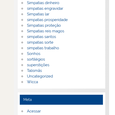
Simpatias dinheiro
simpatias engravidar
Simpatias lar
simpatias prosperidade
Simpatias proteção
Simpatias reis magos
simpatias santos
simpatias sorte
simpatias trabalho
Sonhos
sortilégios
superstições
Talismãs
Uncategorized
Wicca
Meta
Acessar