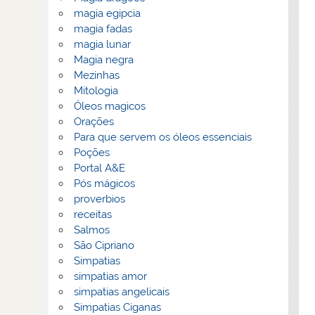
magia egipcia
magia fadas
magia lunar
Magia negra
Mezinhas
Mitologia
Óleos magicos
Orações
Para que servem os óleos essenciais
Poções
Portal A&E
Pós mágicos
proverbios
receitas
Salmos
São Cipriano
Simpatias
simpatias amor
simpatias angelicais
Simpatias Ciganas