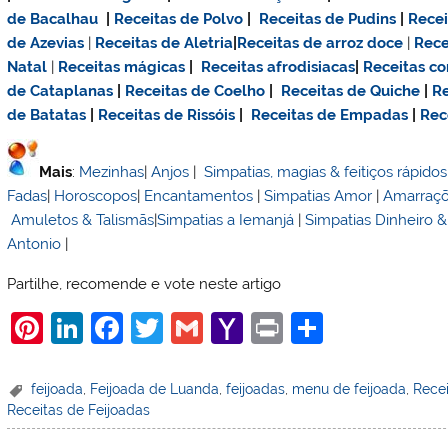
de Bacalhau
|
Receitas de Polvo
|
Receitas de Pudins
|
Rece
de Azevias
|
Receitas de Aletria
|
Receitas de
arroz doce
|
Rece
Natal
|
Receitas mágicas
|
Receitas afrodisiacas
|
Receitas c
de Cataplanas
|
Receitas de Coelho
|
Receitas de Quiche
|
Re
de Batatas
|
Receitas de Rissóis
|
Receitas de Empadas
|
Rec
Mais
:
Mezinhas
|
Anjos
|
Simpatias, magias & feitiços rápidos
Fadas
|
Horoscopos
|
Encantamentos
|
Simpatias Amor
|
Amarraç
Amuletos & Talismãs
|
Simpatias a Iemanjá
|
Simpatias Dinheiro 
Antonio
|
Partilhe, recomende e vote neste artigo
Pi
Li
F
T
G
Y
Pr
S
nt
n
a
w
m
a
in
h
er
k
c
itt
ai
h
t
ar
feijoada
,
Feijoada de Luanda
,
feijoadas
,
menu de feijoada
,
Rece
Receitas de Feijoadas
e
e
e
er
l
o
e