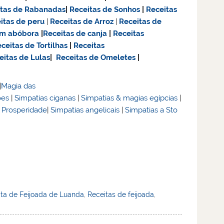
itas de Rabanadas
|
Receitas de Sonhos
|
Receitas
itas de
peru
|
Receitas de Arroz
|
Receitas de
om abóbora
|
Receitas de canja
|
Receitas
ceitas de Tortilhas
|
Receitas
eitas de Lulas
|
Receitas de Omeletes
|
|
Magia das
ões
|
Simpatias ciganas
|
Simpatias & magias egípcias
|
& Prosperidade
|
Simpatias angelicais
|
Simpatias a Sto
ita de Feijoada de Luanda
,
Receitas de feijoada
,