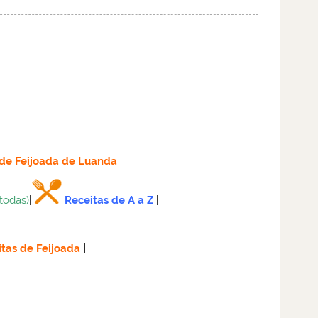
de Feijoada de Luanda
(todas)
|
Receitas de A a Z
|
tas de Feijoada
|