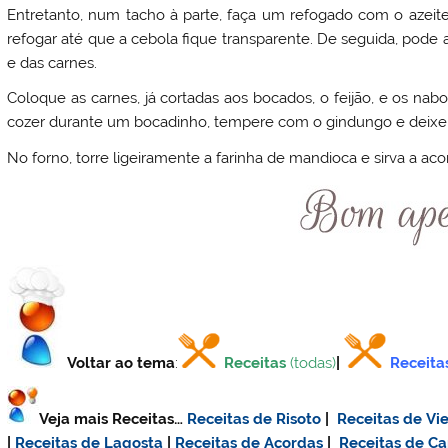
Entretanto, num tacho à parte, faça um refogado com o azeit
refogar até que a cebola fique transparente. De seguida, pode
e das carnes.
Coloque as carnes, já cortadas aos bocados, o feijão, e os na
cozer durante um bocadinho, tempere com o gindungo e deixe 
No forno, torre ligeiramente a farinha de mandioca e sirva a a
Voltar ao tema
:
Receitas
(todas)
|
Receita
Veja mais Receitas…
Receitas de Risoto
|
Receitas de Vie
|
Receitas de Lagosta
|
Receitas de Açordas
|
Receitas de C