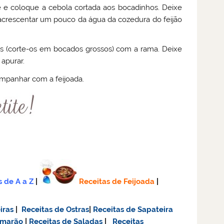
e e coloque a cebola cortada aos bocadinhos. Deixe
 acrescentar um pouco da água da cozedura do feijão
bos (corte-os em bocados grossos) com a rama. Deixe
apurar.
companhar com a feijoada.
s de A a Z
|
Receitas de Feijoada
|
iras
|
Receitas de Ostras
|
Receitas de Sapateira
amarão
|
Receitas de Saladas
|
Receitas