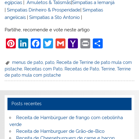
egípcias
|
Amuletos & Talismãs
|
Simpatias a Iemanjá
|
Simpatias Dinheiro & Prosperidade
|
Simpatias
angelicais
|
Simpatias a Sto Antonio
|
Partilhe, recomende e vote neste artigo
Pi
Li
F
T
G
Y
Pr
S
nt
n
a
w
m
a
in
h
er
k
c
itt
ai
h
t
ar
menus de pato
,
pato
,
Receita de Terrine de pato mula com
pistache
,
Receitas com Pato
,
Receitas de Pato
,
Terrine
,
Terrine
e
e
e
er
l
o
e
de pato mula com pistache
st
dI
b
o
n
o
M
o
ai
Posts recentes
k
l
Receita de Hambúrguer de frango com cebolinha
verde
Receita de Hamburguer de Grão-de-Bico
Receita de Cheeseburguers de carne e bacon