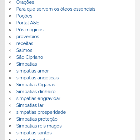
Orações
Para que servem os óleos essenciais
Poções
Portal A&E
Pós mágicos
proverbios
receitas
Salmos
São Cipriano
Simpatias
simpatias amor
simpatias angelicais
Simpatias Ciganas
Simpatias dinheiro
simpatias engravidar
Simpatias lar
simpatias prosperidade
Simpatias proteção
Simpatias reis magos
simpatias santos
simpatias sorte