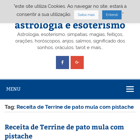
Skip
"este site utiliza Cookies. Ao navegar no site, estará a
to
content
Portal A&E – Portal
consentir a sua utilização.
.
."
Saiba mais
Entendi
astrologia e esoterismo
Astrologia, esoterismo, simpatias, magias, feitiços,
orações, horóscopos, anjos, salmos, significado dos
sonhos, oráculos, tarot e mais…
MENU
Tag:
Receita de Terrine de pato mula com pistache
Receita de Terrine de pato mula com
pistache