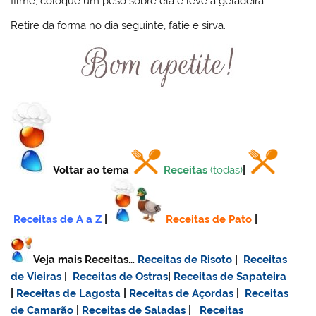
filme, coloque um peso sobre ela e leve à geladeira.
Retire da forma no dia seguinte, fatie e sirva.
Voltar ao tema
:
Receitas
(todas)
|
Receitas de A a Z
|
Receitas de Pato
|
Veja mais Receitas…
Receitas de Risoto
|
Receitas
de Vieiras
|
Receitas de Ostras
|
Receitas de Sapateira
|
Receitas de Lagosta
|
Receitas de Açordas
|
Receitas
de Camarão
|
Receitas de Saladas
|
Receitas