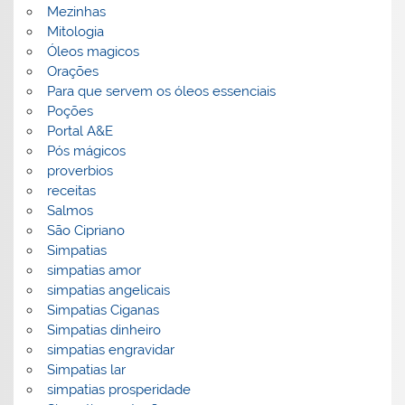
Mezinhas
Mitologia
Óleos magicos
Orações
Para que servem os óleos essenciais
Poções
Portal A&E
Pós mágicos
proverbios
receitas
Salmos
São Cipriano
Simpatias
simpatias amor
simpatias angelicais
Simpatias Ciganas
Simpatias dinheiro
simpatias engravidar
Simpatias lar
simpatias prosperidade