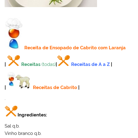
Receita
de Ensopado de Cabrito com Laranja
|
Receitas
(todas)
|
Receitas de A a Z
|
|
Receitas de Cabrito
|
.
Ingredientes:
Sal q.b.
Vinho branco q.b.