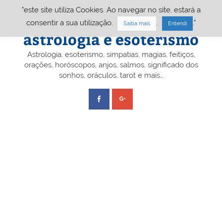
Skip
"este site utiliza Cookies. Ao navegar no site, estará a
to
content
Portal A&E – Portal
consentir a sua utilização.
.
."
Saiba mais
Entendi
astrologia e esoterismo
Astrologia, esoterismo, simpatias, magias, feitiços,
orações, horóscopos, anjos, salmos, significado dos
sonhos, oráculos, tarot e mais…