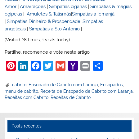
Amor
|
Amarrações
|
Simpatias ciganas
|
Simpatias & magias
egípcias
|
Amuletos & Talismãs
|
Simpatias a Iemanjá
|
Simpatias Dinheiro & Prosperidade
|
Simpatias
angelicais
|
Simpatias a Sto Antonio
|
(Visited 28 times, 1 visits today)
Partilhe, recomende e vote neste artigo
Pi
Li
F
T
G
Y
Pr
S
nt
n
a
w
m
a
in
h
er
k
c
itt
ai
h
t
ar
cabrito
,
Ensopado de Cabrito com Laranja
,
Ensopados
,
menu de cabrito
,
Receita de Ensopado de Cabrito com Laranja
,
e
e
e
er
l
o
e
Receitas com Cabrito
,
Receitas de Cabrito
st
dI
b
o
n
o
M
o
ai
Posts recentes
k
l