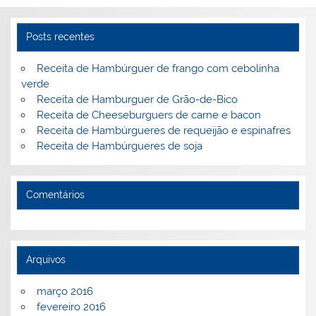
n
o
M
o
ai
Posts recentes
k
l
Receita de Hambúrguer de frango com cebolinha
verde
Receita de Hamburguer de Grão-de-Bico
Receita de Cheeseburguers de carne e bacon
Receita de Hambúrgueres de requeijão e espinafres
Receita de Hambúrgueres de soja
Comentários
Arquivos
março 2016
fevereiro 2016