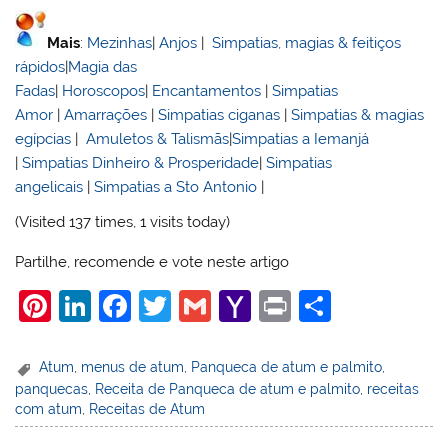
Mais
:
Mezinhas
|
Anjos
|
Simpatias, magias & feitiços
rápidos
|
Magia das
Fadas
|
Horoscopos
|
Encantamentos
|
Simpatias
Amor
|
Amarrações
|
Simpatias ciganas
|
Simpatias & magias
egípcias
|
Amuletos & Talismãs
|
Simpatias a Iemanjá
|
Simpatias Dinheiro & Prosperidade
|
Simpatias
angelicais
|
Simpatias a Sto Antonio
|
(Visited 137 times, 1 visits today)
Partilhe, recomende e vote neste artigo
Pi
Li
F
T
G
Y
Pr
S
nt
n
a
w
m
a
in
h
er
k
c
itt
ai
h
t
ar
Atum
,
menus de atum
,
Panqueca de atum e palmito
,
panquecas
,
Receita de Panqueca de atum e palmito
,
receitas
e
e
e
er
l
o
e
com atum
,
Receitas de Atum
st
dI
b
o