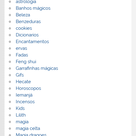
astrologia
Banhos mágicos
Beleza
Benzeduras
cookies
Dicionarios
Encantamentos
ervas
Fadas
Feng shui
Garrafinhas mágicas
Gifs
Hecate
Horoscopos
Iemanjá
Incensos
Kids
Lilith
magia
magia celta
Magia dragoes