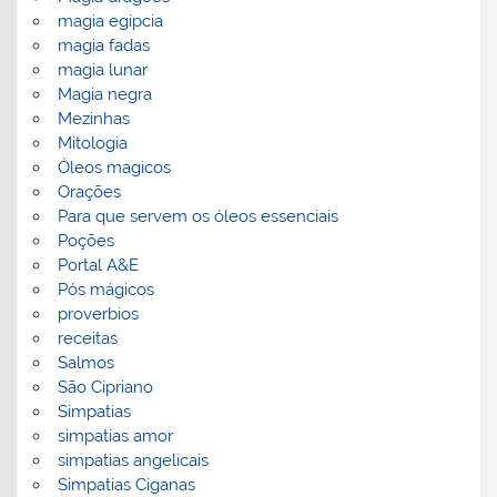
magia egipcia
magia fadas
magia lunar
Magia negra
Mezinhas
Mitologia
Óleos magicos
Orações
Para que servem os óleos essenciais
Poções
Portal A&E
Pós mágicos
proverbios
receitas
Salmos
São Cipriano
Simpatias
simpatias amor
simpatias angelicais
Simpatias Ciganas