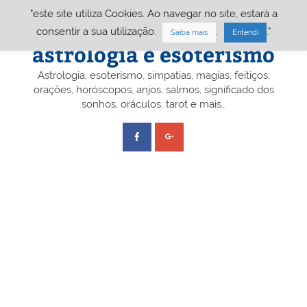
Skip
"este site utiliza Cookies. Ao navegar no site, estará a
to
content
Portal A&E – Portal
consentir a sua utilização.
.
."
Saiba mais
Entendi
astrologia e esoterismo
Astrologia, esoterismo, simpatias, magias, feitiços,
orações, horóscopos, anjos, salmos, significado dos
sonhos, oráculos, tarot e mais…