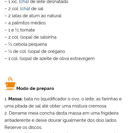
– 1 xíc. (
chá
) de leite desnatado
– 2 col. (
chá
) de sal
– 2 latas de atum ao natural
– 4 palmitos médios
– 1 e ½ tomate
– 2 col. (sopa) de salsinha
– ½ cebola pequena
– ¼ de col. (sopa) de orégano
– 1 col. (sopa) de azeite de oliva extravirgem
Modo de preparo
1.
Massa:
bata no liquidificador o ovo, o leite, as farinhas e
uma pitada de sal até obter uma mistura cremosa.
2. Derrame meia concha desta massa em uma frigideira
antiaderente e deixe dourar igualmente dos dois lados.
Reserve os discos.