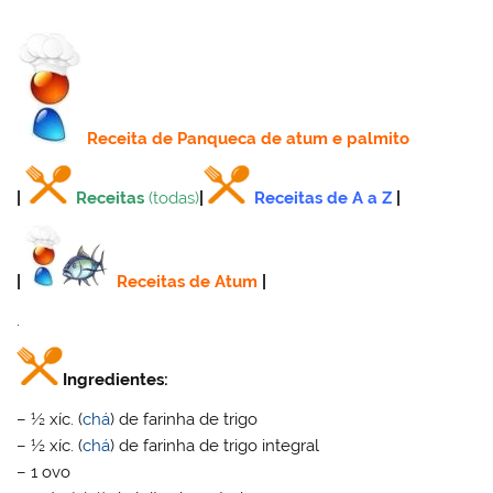
Receita
de Panqueca de atum e palmito
|
Receitas
(todas)
|
Receitas de A a Z
|
|
Receitas de Atum
|
.
Ingredientes:
– ½ xíc. (
chá
) de farinha de trigo
– ½ xíc. (
chá
) de farinha de trigo integral
– 1 ovo