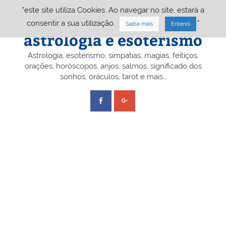
Skip
"este site utiliza Cookies. Ao navegar no site, estará a
to
content
Portal A&E – Portal
consentir a sua utilização.
.
."
Saiba mais
Entendi
astrologia e esoterismo
Astrologia, esoterismo, simpatias, magias, feitiços,
orações, horóscopos, anjos, salmos, significado dos
sonhos, oráculos, tarot e mais…