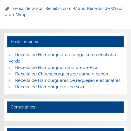
er
k
c
itt
ai
h
t
ar
menus de wraps
,
Receitas com Wraps
,
Receitas de Wraps
,
wrap
,
Wraps
e
e
e
er
l
o
e
st
dI
b
o
n
o
M
Posts recentes
o
ai
k
l
Receita de Hambúrguer de frango com cebolinha
verde
Receita de Hamburguer de Grão-de-Bico
Receita de Cheeseburguers de carne e bacon
Receita de Hambúrgueres de requeijão e espinafres
Receita de Hambúrgueres de soja
Comentários