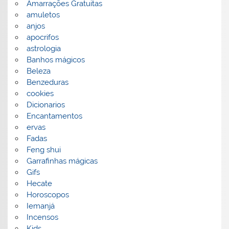
Amarrações Gratuitas
amuletos
anjos
apocrifos
astrologia
Banhos mágicos
Beleza
Benzeduras
cookies
Dicionarios
Encantamentos
ervas
Fadas
Feng shui
Garrafinhas mágicas
Gifs
Hecate
Horoscopos
Iemanjá
Incensos
Kids