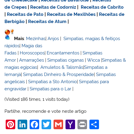
de Cheesecake
|
Receitas de Bavaroise
|
Receitas
de Crepes
|
Receitas de Codorniz
|
Receitas de Cabrito
|
Receitas de Pato
|
Receitas de Mexilhões
|
Receitas de
Berbigão
|
Receitas de Atum
|
Mais
:
Mezinhas
|
Anjos
|
Simpatias, magias & feitiços
rápidos
|
Magia das
Fadas
|
Horoscopos
|
Encantamentos
|
Simpatias
Amor
|
Amarrações
|
Simpatias ciganas
|
Wicca
|
Simpatias &
magias egípcias
|
Amuletos & Talismãs
|
Simpatias a
Iemanjá
|
Simpatias Dinheiro & Prosperidade
|
Simpatias
angelicais
|
Simpatias a Sto Antonio
|
Simpatias para
engravidar
|
Simpatias para o Lar
|
(Visited 186 times, 1 visits today)
Partilhe, recomende e vote neste artigo
Pi
Li
F
T
G
Y
Pr
S
nt
n
a
w
m
a
in
h