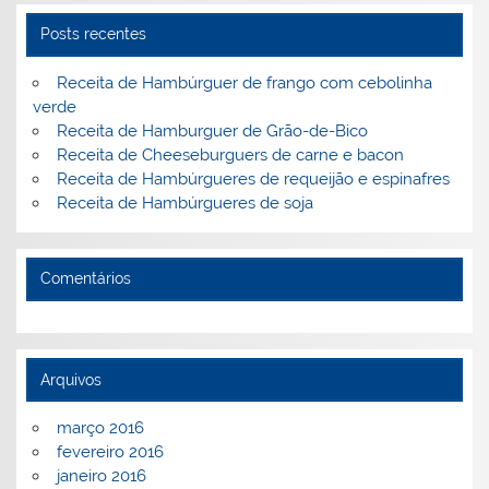
o
ai
Posts recentes
k
l
Receita de Hambúrguer de frango com cebolinha
verde
Receita de Hamburguer de Grão-de-Bico
Receita de Cheeseburguers de carne e bacon
Receita de Hambúrgueres de requeijão e espinafres
Receita de Hambúrgueres de soja
Comentários
Arquivos
março 2016
fevereiro 2016
janeiro 2016