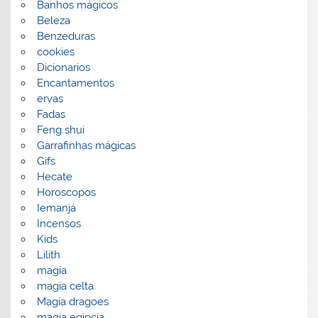
Banhos mágicos
Beleza
Benzeduras
cookies
Dicionarios
Encantamentos
ervas
Fadas
Feng shui
Garrafinhas mágicas
Gifs
Hecate
Horoscopos
Iemanjá
Incensos
Kids
Lilith
magia
magia celta
Magia dragoes
magia egipcia