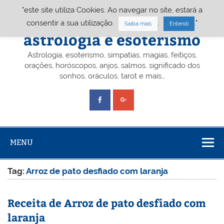
Skip
"este site utiliza Cookies. Ao navegar no site, estará a
to
content
Portal A&E – Portal
consentir a sua utilização.
.
."
Saiba mais
Entendi
astrologia e esoterismo
Astrologia, esoterismo, simpatias, magias, feitiços,
orações, horóscopos, anjos, salmos, significado dos
sonhos, oráculos, tarot e mais…
MENU
Tag:
Arroz de pato desfiado com laranja
Receita de Arroz de pato desfiado com
laranja