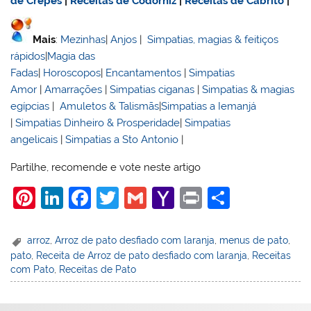
de Crepes
|
Receitas de Codorniz
|
Receitas de Cabrito
|
Mais
:
Mezinhas
|
Anjos
|
Simpatias, magias & feitiços
rápidos
|
Magia das
Fadas
|
Horoscopos
|
Encantamentos
|
Simpatias
Amor
|
Amarrações
|
Simpatias ciganas
|
Simpatias & magias
egípcias
|
Amuletos & Talismãs
|
Simpatias a Iemanjá
|
Simpatias Dinheiro & Prosperidade
|
Simpatias
angelicais
|
Simpatias a Sto Antonio
|
Partilhe, recomende e vote neste artigo
Pi
Li
F
T
G
Y
Pr
S
nt
n
a
w
m
a
in
h
er
k
c
itt
ai
h
t
ar
arroz
,
Arroz de pato desfiado com laranja
,
menus de pato
,
pato
,
Receita de Arroz de pato desfiado com laranja
,
Receitas
e
e
e
er
l
o
e
com Pato
,
Receitas de Pato
st
dI
b
o
n
o
M