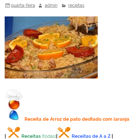
quarta-feira
admin
receitas
Receita
de Arroz de pato desfiado com laranja
|
Receitas
(todas)
|
Receitas de A a Z
|