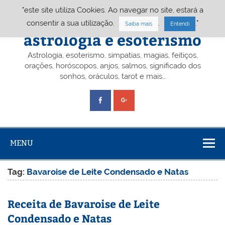
Skip
"este site utiliza Cookies. Ao navegar no site, estará a
to
content
Portal A&E – Portal
consentir a sua utilização.
.
."
Saiba mais
Entendi
astrologia e esoterismo
Astrologia, esoterismo, simpatias, magias, feitiços,
orações, horóscopos, anjos, salmos, significado dos
sonhos, oráculos, tarot e mais…
MENU
Tag:
Bavaroise de Leite Condensado e Natas
Receita de Bavaroise de Leite
Condensado e Natas