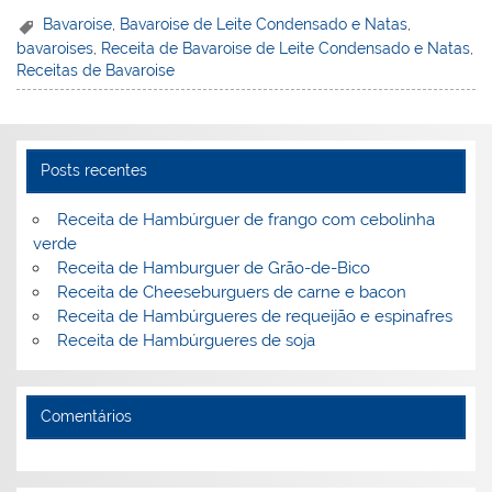
er
k
c
itt
ai
h
t
ar
Bavaroise
,
Bavaroise de Leite Condensado e Natas
,
bavaroises
,
Receita de Bavaroise de Leite Condensado e Natas
,
e
e
e
er
l
o
e
Receitas de Bavaroise
st
dI
b
o
n
o
M
o
ai
Posts recentes
k
l
Receita de Hambúrguer de frango com cebolinha
verde
Receita de Hamburguer de Grão-de-Bico
Receita de Cheeseburguers de carne e bacon
Receita de Hambúrgueres de requeijão e espinafres
Receita de Hambúrgueres de soja
Comentários