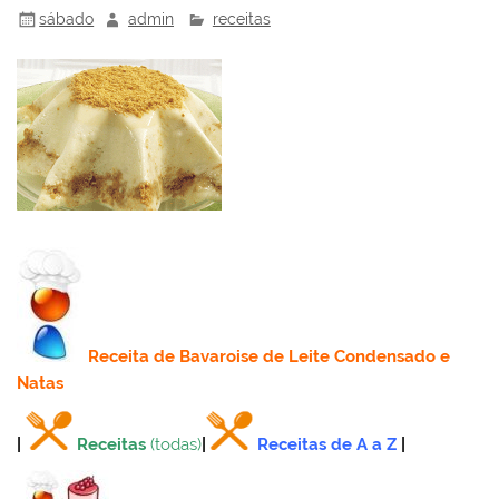
sábado
admin
receitas
Receita
de Bavaroise de Leite Condensado e
Natas
|
Receitas
(todas)
|
Receitas de A a Z
|