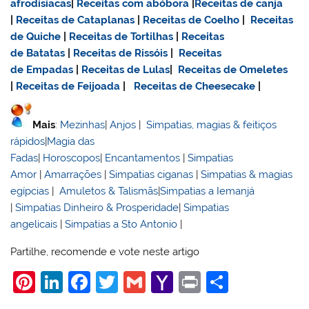
afrodisiacas
|
Receitas com abóbora
|
Receitas de canja
|
Receitas de Cataplanas
|
Receitas de Coelho
|
Receitas
de Quiche
|
Receitas de Tortilhas
|
Receitas
de Batatas
|
Receitas de Rissóis
|
Receitas
de Empadas
|
Receitas de Lulas
|
Receitas de Omeletes
|
Receitas de Feijoada
|
Receitas de Cheesecake
|
Mais
:
Mezinhas
|
Anjos
|
Simpatias, magias & feitiços
rápidos
|
Magia das
Fadas
|
Horoscopos
|
Encantamentos
|
Simpatias
Amor
|
Amarrações
|
Simpatias ciganas
|
Simpatias & magias
egípcias
|
Amuletos & Talismãs
|
Simpatias a Iemanjá
|
Simpatias Dinheiro & Prosperidade
|
Simpatias
angelicais
|
Simpatias a Sto Antonio
|
Partilhe, recomende e vote neste artigo
Pi
Li
F
T
G
Y
Pr
S
nt
n
a
w
m
a
in
h