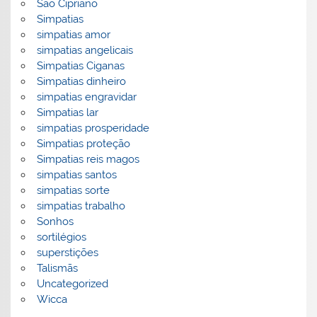
São Cipriano
Simpatias
simpatias amor
simpatias angelicais
Simpatias Ciganas
Simpatias dinheiro
simpatias engravidar
Simpatias lar
simpatias prosperidade
Simpatias proteção
Simpatias reis magos
simpatias santos
simpatias sorte
simpatias trabalho
Sonhos
sortilégios
superstições
Talismãs
Uncategorized
Wicca