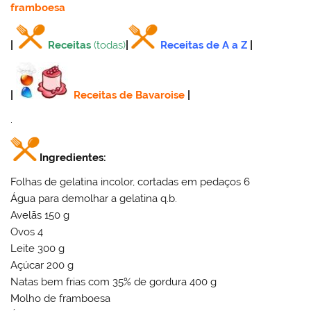
framboesa
|
Receitas
(todas)
|
Receitas de A a Z
|
|
Receitas de Bavaroise
|
.
Ingredientes:
Folhas de gelatina incolor, cortadas em pedaços 6
Água para demolhar a gelatina q.b.
Avelãs 150 g
Ovos 4
Leite 300 g
Açúcar 200 g
Natas bem frias com 35% de gordura 400 g
Molho de framboesa