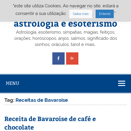
Skip
"este site utiliza Cookies. Ao navegar no site, estará a
to
content
Portal A&E – Portal
consentir a sua utilização.
.
."
Saiba mais
Entendi
astrologia e esoterismo
Astrologia, esoterismo, simpatias, magias, feitiços,
orações, horóscopos, anjos, salmos, significado dos
sonhos, oráculos, tarot e mais…
MENU
Tag:
Receitas de Bavaroise
Receita de Bavaroise de café e
chocolate