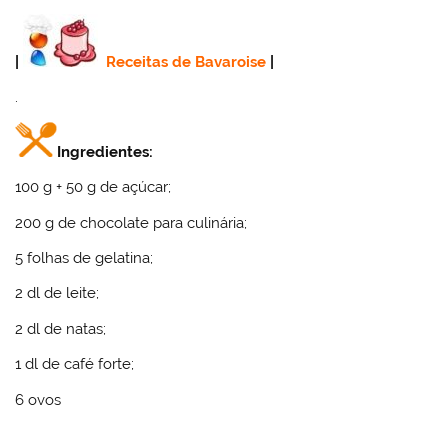
|
Receitas de Bavaroise
|
.
Ingredientes:
100 g + 50 g de açúcar;
200 g de chocolate para culinária;
5 folhas de gelatina;
2 dl de leite;
2 dl de natas;
1 dl de café forte;
6 ovos