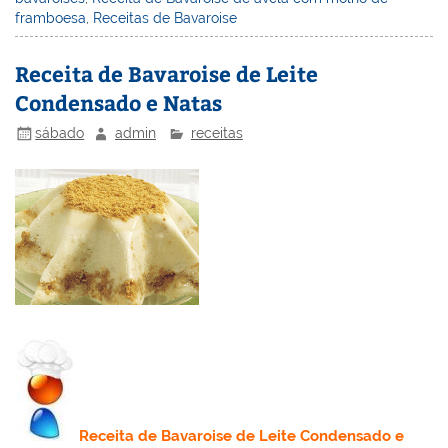
e
e
e
er
l
o
e
framboesa
,
Receitas de Bavaroise
st
dI
b
o
n
o
M
Receita de Bavaroise de Leite
Condensado e Natas
o
ai
k
l
sábado
admin
receitas
Receita
de Bavaroise de Leite Condensado e