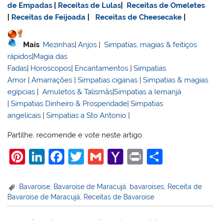
de Empadas
|
Receitas de Lulas
|
Receitas de Omeletes
|
Receitas de Feijoada
|
Receitas de Cheesecake
|
Mais
:
Mezinhas
|
Anjos
|
Simpatias, magias & feitiços
rápidos
|
Magia das
Fadas
|
Horoscopos
|
Encantamentos
|
Simpatias
Amor
|
Amarrações
|
Simpatias ciganas
|
Simpatias & magias
egípcias
|
Amuletos & Talismãs
|
Simpatias a Iemanjá
|
Simpatias Dinheiro & Prosperidade
|
Simpatias
angelicais
|
Simpatias a Sto Antonio
|
Partilhe, recomende e vote neste artigo
Pi
Li
F
T
G
Y
Pr
S
nt
n
a
w
m
a
in
h
er
k
c
itt
ai
h
t
ar
Bavaroise
,
Bavaroise de Maracujá
,
bavaroises
,
Receita de
Bavaroise de Maracujá
,
Receitas de Bavaroise
e
e
e
er
l
o
e
st
dI
b
o