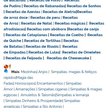
de Bacalhau
|
Receitas de Polvo
|
Receitas
de Pudins
|
Receitas de Rabanadas
|
Receitas de Sonhos
|
Receitas de Azevias
|
Receitas de Aletria
|
Receitas
de
arroz doce
|
Receitas de
peru
|
Receitas
de Arroz
|
Receitas de Natal
|
Receitas mágicas
|
Receitas
afrodisiacas
|
Receitas com abóbora
|
Receitas de canja
|
Receitas de Cataplanas
|
Receitas de Coelho
|
Receitas
de Quiche
|
Receitas de Tortilhas
|
Receitas
de Batatas
|
Receitas de Rissóis
|
Receitas
de Empadas
|
Receitas de Lulas
|
Receitas de Omeletes
|
Receitas de Feijoada
|
Receitas de Cheesecake
|
Mais
:
Mezinhas
|
Anjos
|
Simpatias, magias & feitiços
rápidos
|
Magia das
Fadas
|
Horoscopos
|
Encantamentos
|
Simpatias
Amor
|
Amarrações
|
Simpatias ciganas
|
Simpatias & magias
egípcias
|
Amuletos & Talismãs
|
Simpatias a Iemanjá
|
Simpatias Dinheiro & Prosperidade
|
Simpatias
angelicais
|
Simpatias a Sto Antonio
|