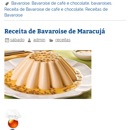
er
k
c
itt
ai
h
t
ar
Bavaroise
,
Bavaroise de café e chocolate
,
bavaroises
,
Receita de Bavaroise de café e chocolate
,
Receitas de
e
e
e
er
l
o
e
Bavaroise
st
dI
b
o
n
o
M
Receita de Bavaroise de Maracujá
o
ai
sábado
admin
receitas
k
l