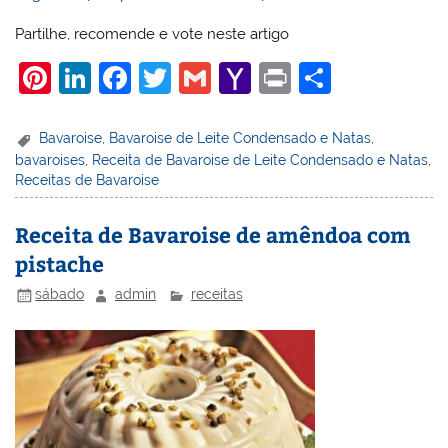
Partilhe, recomende e vote neste artigo
Pi
Li
F
T
G
Y
Pr
S
nt
n
a
w
m
a
in
h
er
k
c
itt
ai
h
t
ar
Bavaroise
,
Bavaroise de Leite Condensado e Natas
,
bavaroises
,
Receita de Bavaroise de Leite Condensado e Natas
,
e
e
e
er
l
o
e
Receitas de Bavaroise
st
dI
b
o
n
o
M
Receita de Bavaroise de amêndoa com
pistache
o
ai
k
l
sábado
admin
receitas