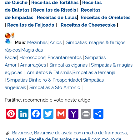
de Quiche
|
Receitas de Tortilhas
|
Receitas
de Batatas
|
Receitas de Rissóis
|
Receitas
de Empadas
|
Receitas de Lulas
|
Receitas de Omeletes
|
Receitas de Feijoada
|
Receitas de Cheesecake
|
Mais
:
Mezinhas
|
Anjos
|
Simpatias, magias & feitiços
rápidos
|
Magia das
Fadas
|
Horoscopos
|
Encantamentos
|
Simpatias
Amor
|
Amarrações
|
Simpatias ciganas
|
Simpatias & magias
egípcias
|
Amuletos & Talismãs
|
Simpatias a Iemanjá
|
Simpatias Dinheiro & Prosperidade
|
Simpatias
angelicais
|
Simpatias a Sto Antonio
|
Partilhe, recomende e vote neste artigo
Pi
Li
F
T
G
Y
Pr
S
nt
n
a
w
m
a
in
h
er
k
c
itt
ai
h
t
ar
Bavaroise
,
Bavaroise de avelã com molho de framboesa
,
bavaroises
,
Receita de Bavaroise de avelã com molho de