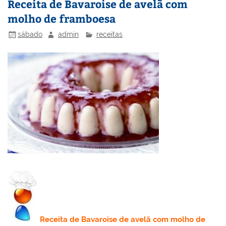
Receita de Bavaroise de avelã com
n
o
M
molho de framboesa
o
ai
sábado
admin
receitas
k
l
Receita
de Bavaroise de avelã com molho de