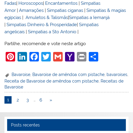
Fadas
|
Horoscopos
|
Encantamentos
|
Simpatias
Amor
|
Amarrações
|
Simpatias ciganas
|
Simpatias & magias
egípcias
|
Amuletos & Talismãs
|
Simpatias a Iemanjá
|
Simpatias Dinheiro & Prosperidade
|
Simpatias
angelicais
|
Simpatias a Sto Antonio
|
Partilhe, recomende e vote neste artigo
Pi
Li
F
T
G
Y
Pr
S
nt
n
a
w
m
a
in
h
er
k
c
itt
ai
h
t
ar
Bavaroise
,
Bavaroise de amêndoa com pistache
,
bavaroises
,
Receita de Bavaroise de amêndoa com pistache
,
Receitas de
e
e
e
er
l
o
e
Bavaroise
st
dI
b
o
1
2
3
…
6
»
n
o
M
o
ai
k
l
Posts recentes