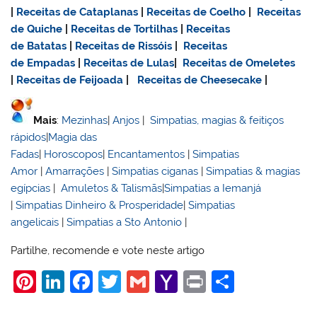
|
Receitas de Cataplanas
|
Receitas de Coelho
|
Receitas
de Quiche
|
Receitas de Tortilhas
|
Receitas
de Batatas
|
Receitas de Rissóis
|
Receitas
de Empadas
|
Receitas de Lulas
|
Receitas de Omeletes
|
Receitas de Feijoada
|
Receitas de Cheesecake
|
Mais
:
Mezinhas
|
Anjos
|
Simpatias, magias & feitiços
rápidos
|
Magia das
Fadas
|
Horoscopos
|
Encantamentos
|
Simpatias
Amor
|
Amarrações
|
Simpatias ciganas
|
Simpatias & magias
egípcias
|
Amuletos & Talismãs
|
Simpatias a Iemanjá
|
Simpatias Dinheiro & Prosperidade
|
Simpatias
angelicais
|
Simpatias a Sto Antonio
|
Partilhe, recomende e vote neste artigo
Pi
Li
F
T
G
Y
Pr
S
nt
n
a
w
m
a
in
h