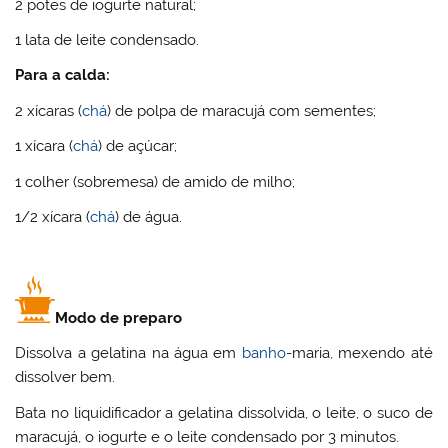
2 potes de iogurte natural;
1 lata de leite condensado.
Para a calda:
2 xícaras (
chá
) de polpa de maracujá com sementes;
1 xícara (
chá
) de açúcar;
1 colher (sobremesa) de amido de milho;
1/2 xícara (
chá
) de água.
Modo de preparo
Dissolva a gelatina na água em
banho
-maria, mexendo até
dissolver bem.
Bata no liquidificador a gelatina dissolvida, o leite, o suco de
maracujá, o iogurte e o leite condensado por 3 minutos.