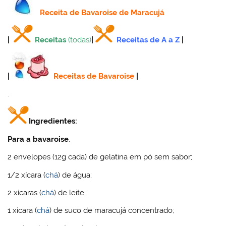
Receita
de Bavaroise de Maracujá
|
Receitas
(todas)
|
Receitas de A a Z
|
|
Receitas de Bavaroise
|
.
Ingredientes:
Para a bavaroise
.
2 envelopes (12g cada) de gelatina em pó sem sabor;
1/2 xícara (
chá
) de água;
2 xícaras (
chá
) de leite;
1 xícara (
chá
) de suco de maracujá concentrado;