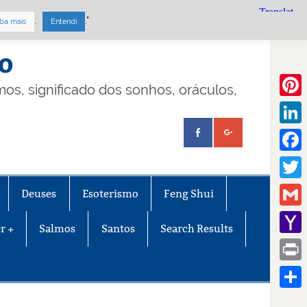
.
."
ba mais
Entendi
mo
lmos, significado dos sonhos, oráculos,
Pinte
Linke
Face
Twitt
Deuses
Esoterismo
Feng Shui
Gmail
r +
Salmos
Santos
Search Results
Yaho
Mail
Print
Share