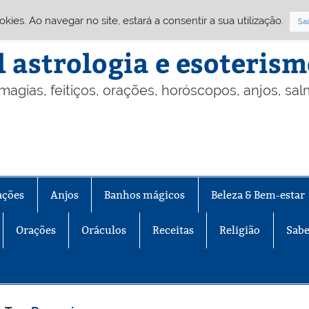
Cookies. Ao navegar no site, estará a consentir a sua utilização.
Sai
l astrologia e esoteris
 magias, feitiços, orações, horóscopos, anjos, sa
ações
Anjos
Banhos mágicos
Beleza & Bem-estar
Orações
Oráculos
Receitas
Religião
Sabe