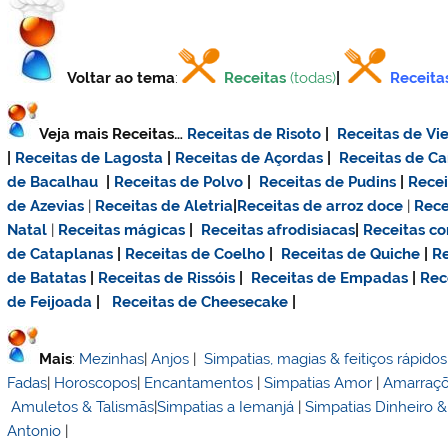
Voltar ao tema
:
Receitas
(todas)
|
Receita
Veja mais Receitas…
Receitas de Risoto
|
Receitas de Vie
|
Receitas de Lagosta
|
Receitas de Açordas
|
Receitas de C
de Bacalhau
|
Receitas de Polvo
|
Receitas de Pudins
|
Rece
de Azevias
|
Receitas de Aletria
|
Receitas de
arroz doce
|
Rece
Natal
|
Receitas mágicas
|
Receitas afrodisiacas
|
Receitas c
de Cataplanas
|
Receitas de Coelho
|
Receitas de Quiche
|
Re
de Batatas
|
Receitas de Rissóis
|
Receitas de Empadas
|
Rec
de Feijoada
|
Receitas de Cheesecake
|
Mais
:
Mezinhas
|
Anjos
|
Simpatias, magias & feitiços rápidos
Fadas
|
Horoscopos
|
Encantamentos
|
Simpatias Amor
|
Amarraç
Amuletos & Talismãs
|
Simpatias a Iemanjá
|
Simpatias Dinheiro 
Antonio
|