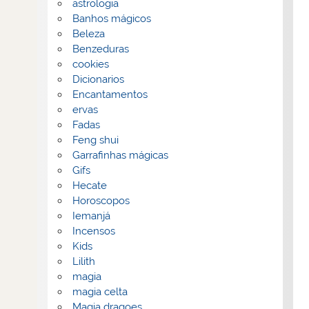
astrologia
Banhos mágicos
Beleza
Benzeduras
cookies
Dicionarios
Encantamentos
ervas
Fadas
Feng shui
Garrafinhas mágicas
Gifs
Hecate
Horoscopos
Iemanjá
Incensos
Kids
Lilith
magia
magia celta
Magia dragoes