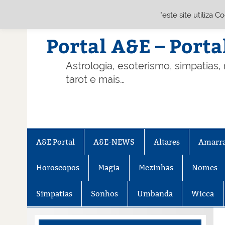
"este site utiliza 
Skip
to
content
Portal A&E – Porta
Astrologia, esoterismo, simpatias,
tarot e mais…
A&E Portal
A&E-NEWS
Altares
Amarr
Horoscopos
Magia
Mezinhas
Nomes
Simpatias
Sonhos
Umbanda
Wicca