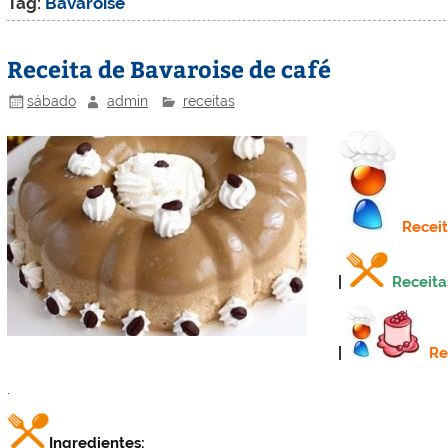
Tag:
Bavaroise
Receita de Bavaroise de café
sábado
admin
receitas
Recei
|
Receita
|
Re
.
Ingredientes: