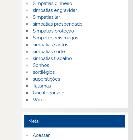
Simpatias dinheiro
simpatias engravidar
Simpatias lar
simpatias prosperidade
Simpatias proteção
Simpatias reis magos
simpatias santos
simpatias sorte
simpatias trabalho
Sonhos
sortilégios
superstições
Talismãs
Uncategorized
Wicca
Meta
Acessar