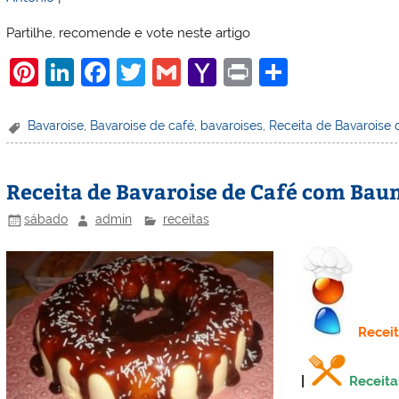
Partilhe, recomende e vote neste artigo
Pi
Li
F
T
G
Y
Pr
S
nt
n
a
w
m
a
in
h
er
k
c
itt
ai
h
t
ar
Bavaroise
,
Bavaroise de café
,
bavaroises
,
Receita de Bavaroise 
e
e
e
er
l
o
e
st
dI
b
o
Receita de Bavaroise de Café com Bau
n
o
M
sábado
admin
receitas
o
ai
k
l
Recei
|
Receita