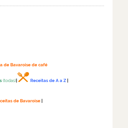
ta
de Bavaroise de café
s
(todas)
|
Receitas de A a Z
|
ceitas de Bavaroise
|