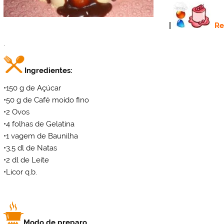
|
Re
.
Ingredientes:
•150 g de Açúcar
•50 g de Café moído fino
•2 Ovos
•4 folhas de Gelatina
•1 vagem de Baunilha
•3,5 dl de Natas
•2 dl de Leite
•Licor q.b.
Modo de preparo