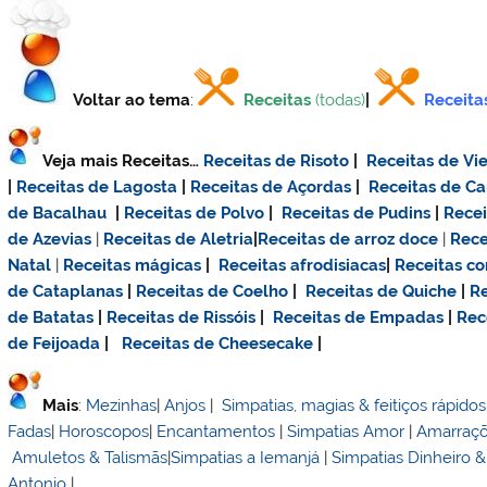
Voltar ao tema
:
Receitas
(todas)
|
Receita
Veja mais Receitas…
Receitas de Risoto
|
Receitas de Vie
|
Receitas de Lagosta
|
Receitas de Açordas
|
Receitas de C
de Bacalhau
|
Receitas de Polvo
|
Receitas de Pudins
|
Rece
de Azevias
|
Receitas de Aletria
|
Receitas de
arroz doce
|
Rece
Natal
|
Receitas mágicas
|
Receitas afrodisiacas
|
Receitas c
de Cataplanas
|
Receitas de Coelho
|
Receitas de Quiche
|
Re
de Batatas
|
Receitas de Rissóis
|
Receitas de Empadas
|
Rec
de Feijoada
|
Receitas de Cheesecake
|
Mais
:
Mezinhas
|
Anjos
|
Simpatias, magias & feitiços rápidos
Fadas
|
Horoscopos
|
Encantamentos
|
Simpatias Amor
|
Amarraç
Amuletos & Talismãs
|
Simpatias a Iemanjá
|
Simpatias Dinheiro 
Antonio
|