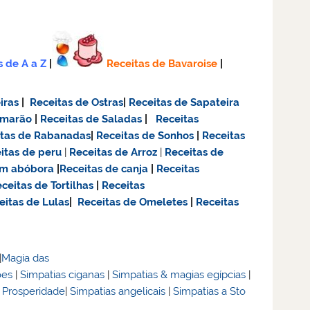
s de A a Z
|
Receitas de Bavaroise
|
iras
|
Receitas de Ostras
|
Receitas de Sapateira
amarão
|
Receitas de Saladas
|
Receitas
itas de Rabanadas
|
Receitas de Sonhos
|
Receitas
itas de
peru
|
Receitas de Arroz
|
Receitas de
om abóbora
|
Receitas de canja
|
Receitas
ceitas de Tortilhas
|
Receitas
eitas de Lulas
|
Receitas de Omeletes
|
Receitas
|
Magia das
ões
|
Simpatias ciganas
|
Simpatias & magias egípcias
|
& Prosperidade
|
Simpatias angelicais
|
Simpatias a Sto