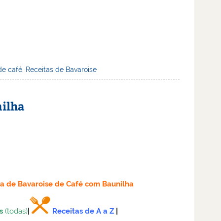
de café
,
Receitas de Bavaroise
nilha
ta
de Bavaroise de Café com Baunilha
s
(todas)
|
Receitas de A a Z
|