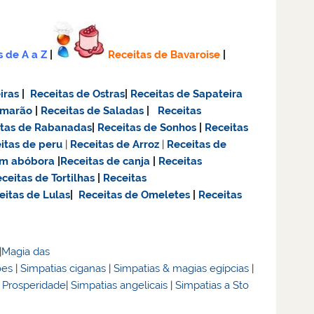
s de A a Z
|
Receitas de Bavaroise
|
iras
|
Receitas de Ostras
|
Receitas de Sapateira
amarão
|
Receitas de Saladas
|
Receitas
itas de Rabanadas
|
Receitas de Sonhos
|
Receitas
itas de
peru
|
Receitas de Arroz
|
Receitas de
om abóbora
|
Receitas de canja
|
Receitas
ceitas de Tortilhas
|
Receitas
eitas de Lulas
|
Receitas de Omeletes
|
Receitas
|
Magia das
ões
|
Simpatias ciganas
|
Simpatias & magias egípcias
|
& Prosperidade
|
Simpatias angelicais
|
Simpatias a Sto