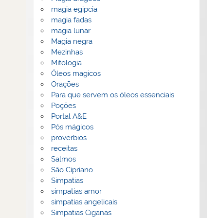
magia egipcia
magia fadas
magia lunar
Magia negra
Mezinhas
Mitologia
Óleos magicos
Orações
Para que servem os óleos essenciais
Poções
Portal A&E
Pós mágicos
proverbios
receitas
Salmos
São Cipriano
Simpatias
simpatias amor
simpatias angelicais
Simpatias Ciganas