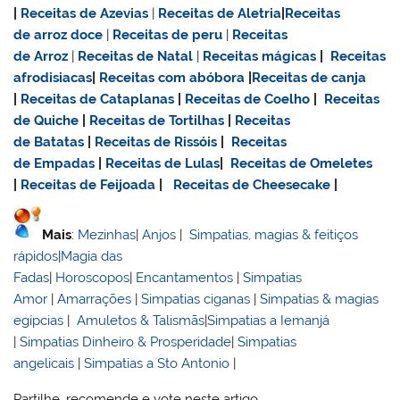
|
Receitas de Azevias
|
Receitas de Aletria
|
Receitas
de
arroz doce
|
Receitas de
peru
|
Receitas
de Arroz
|
Receitas de Natal
|
Receitas mágicas
|
Receitas
afrodisiacas
|
Receitas com abóbora
|
Receitas de canja
|
Receitas de Cataplanas
|
Receitas de Coelho
|
Receitas
de Quiche
|
Receitas de Tortilhas
|
Receitas
de Batatas
|
Receitas de Rissóis
|
Receitas
de Empadas
|
Receitas de Lulas
|
Receitas de Omeletes
|
Receitas de Feijoada
|
Receitas de Cheesecake
|
Mais
:
Mezinhas
|
Anjos
|
Simpatias, magias & feitiços
rápidos
|
Magia das
Fadas
|
Horoscopos
|
Encantamentos
|
Simpatias
Amor
|
Amarrações
|
Simpatias ciganas
|
Simpatias & magias
egípcias
|
Amuletos & Talismãs
|
Simpatias a Iemanjá
|
Simpatias Dinheiro & Prosperidade
|
Simpatias
angelicais
|
Simpatias a Sto Antonio
|
Partilhe, recomende e vote neste artigo