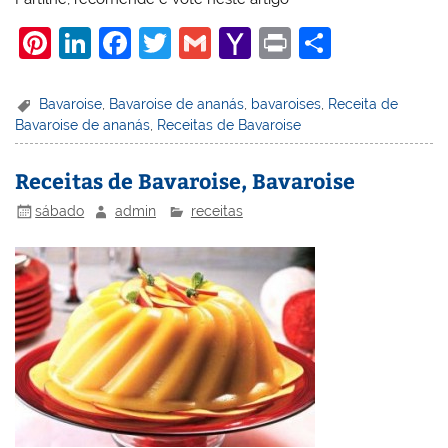
Pi
Li
F
T
G
Y
Pr
S
nt
n
a
w
m
a
in
h
er
k
c
itt
ai
h
t
ar
Bavaroise
,
Bavaroise de ananás
,
bavaroises
,
Receita de
Bavaroise de ananás
,
Receitas de Bavaroise
e
e
e
er
l
o
e
st
dI
b
o
Receitas de Bavaroise, Bavaroise
n
o
M
sábado
admin
receitas
o
ai
k
l