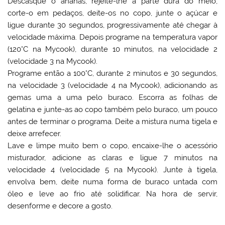
Descasque o ananás, rejeite-lhe a parte dura do meio,
corte-o em pedaços, deite-os no copo, junte o açúcar e
ligue durante 30 segundos, progressivamente até chegar à
velocidade máxima. Depois programe na temperatura vapor
(120°C na Mycook), durante 10 minutos, na velocidade 2
(velocidade 3 na Mycook).
Programe então a 100°C, durante 2 minutos e 30 segundos,
na velocidade 3 (velocidade 4 na Mycook), adicionando as
gemas uma a uma pelo buraco. Escorra as folhas de
gelatina e junte-as ao copo também pelo buraco, um pouco
antes de terminar o programa. Deite a mistura numa tigela e
deixe arrefecer.
Lave e limpe muito bem o copo, encaixe-lhe o acessório
misturador, adicione as claras e ligue 7 minutos na
velocidade 4 (velocidade 5 na Mycook). Junte à tigela,
envolva bem, deite numa forma de buraco untada com
óleo e leve ao frio até solidificar. Na hora de servir,
desenforme e decore a gosto.