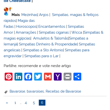
de Cheesecake
|
Mais
:
Mezinhas
|
Anjos
|
Simpatias, magias & feitiços
rápidos
|
Magia das
Fadas
|
Horoscopos
|
Encantamentos
|
Simpatias
Amor
|
Amarrações
|
Simpatias ciganas
|
Wicca
|
Simpatias &
magias egípcias
|
Amuletos & Talismãs
|
Simpatias a
Iemanjá
|
Simpatias Dinheiro & Prosperidade
|
Simpatias
angelicais
|
Simpatias a Sto Antonio
|
Simpatias para
engravidar
|
Simpatias para o Lar
|
Partilhe, recomende e vote neste artigo
Pi
Li
F
T
G
Y
Pr
S
nt
n
a
w
m
a
in
h
er
k
c
itt
ai
h
t
ar
Bavaroise
,
bavaroises
,
Receitas de Bavaroise
e
e
e
er
l
o
e
«
1
…
4
5
6
st
dI
b
o