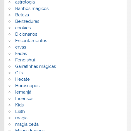
astrologia
Banhos mágicos
Beleza
Benzeduras
cookies
Dicionarios
Encantamentos
ervas
Fadas
Feng shui
Garrafinhas mágicas
Gifs
Hecate
Horoscopos
Iemanjá
Incensos
Kids
Lilith
magia
magia celta
Magia dragoes