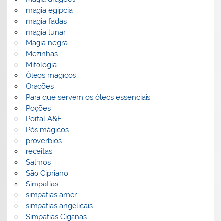
magia egipcia
magia fadas
magia lunar
Magia negra
Mezinhas
Mitologia
Óleos magicos
Orações
Para que servem os óleos essenciais
Poções
Portal A&E
Pós mágicos
proverbios
receitas
Salmos
São Cipriano
Simpatias
simpatias amor
simpatias angelicais
Simpatias Ciganas