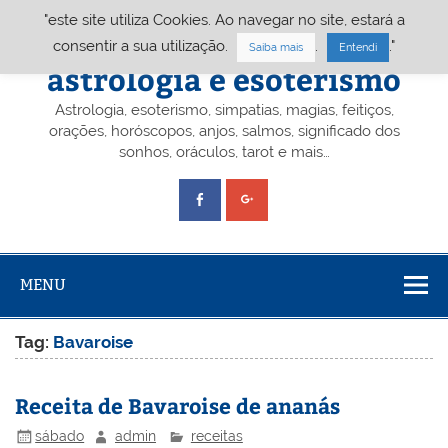
Skip
"este site utiliza Cookies. Ao navegar no site, estará a
to
content
Portal A&E – Portal
consentir a sua utilização.
.
."
Saiba mais
Entendi
astrologia e esoterismo
Astrologia, esoterismo, simpatias, magias, feitiços,
orações, horóscopos, anjos, salmos, significado dos
sonhos, oráculos, tarot e mais…
MENU
Tag:
Bavaroise
Receita de Bavaroise de ananás
sábado
admin
receitas