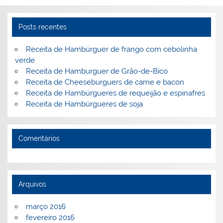
n
o
M
o
ai
Posts recentes
k
l
Receita de Hambúrguer de frango com cebolinha
verde
Receita de Hamburguer de Grão-de-Bico
Receita de Cheeseburguers de carne e bacon
Receita de Hambúrgueres de requeijão e espinafres
Receita de Hambúrgueres de soja
Comentários
Arquivos
março 2016
fevereiro 2016