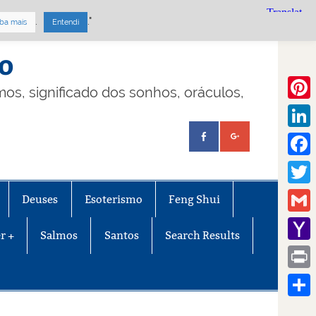
.
."
ba mais
Entendi
mo
lmos, significado dos sonhos, oráculos,
Pinte
Linke
Face
Twitt
Deuses
Esoterismo
Feng Shui
Gmail
r +
Salmos
Santos
Search Results
Yaho
Mail
Print
Share