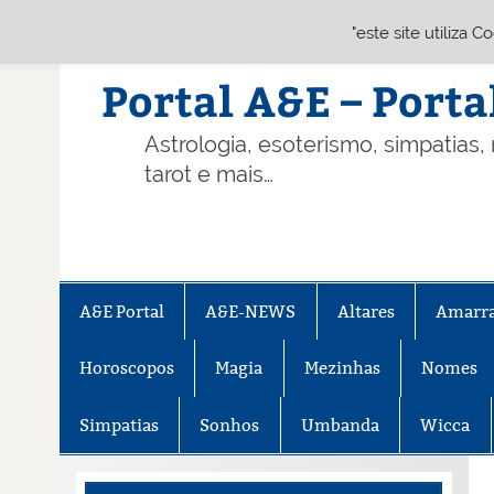
"este site utiliza 
Skip
to
content
Portal A&E – Porta
Astrologia, esoterismo, simpatias,
tarot e mais…
A&E Portal
A&E-NEWS
Altares
Amarr
Horoscopos
Magia
Mezinhas
Nomes
Simpatias
Sonhos
Umbanda
Wicca