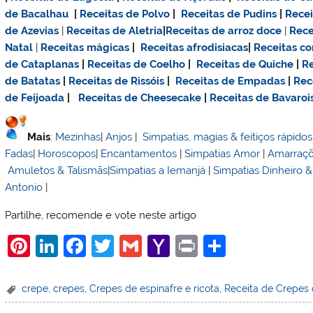
de Bacalhau
|
Receitas de Polvo
|
Receitas de Pudins
|
Rece
de Azevias
|
Receitas de Aletria
|
Receitas de
arroz doce
|
Rece
Natal
|
Receitas mágicas
|
Receitas afrodisiacas
|
Receitas c
de Cataplanas
|
Receitas de Coelho
|
Receitas de Quiche
|
Re
de Batatas
|
Receitas de Rissóis
|
Receitas de Empadas
|
Rec
de Feijoada
|
Receitas de Cheesecake
|
Receitas de Bavaroi
Mais
:
Mezinhas
|
Anjos
|
Simpatias, magias & feitiços rápidos
Fadas
|
Horoscopos
|
Encantamentos
|
Simpatias Amor
|
Amarraç
Amuletos & Talismãs
|
Simpatias a Iemanjá
|
Simpatias Dinheiro 
Antonio
|
Partilhe, recomende e vote neste artigo
Pi
Li
F
T
G
Y
Pr
S
nt
n
a
w
m
a
in
h
er
k
c
itt
ai
h
t
ar
crepe
,
crepes
,
Crepes de espinafre e ricota
,
Receita de Crepes d
e
e
e
er
l
o
e