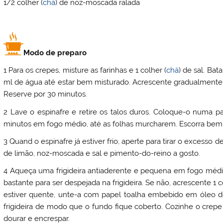
1/2 colher (
chá
) de noz-moscada ralada
Modo de preparo
1 Para os crepes, misture as farinhas e 1 colher (
chá
) de sal. Ba
ml de água até estar bem misturado. Acrescente gradualmente 
Reserve por 30 minutos.
2 Lave o espinafre e retire os talos duros. Coloque-o numa p
minutos em fogo médio, até as folhas murcharem. Escorra bem
3 Quand o espinafre já estiver frio, aperte para tirar o excesso
de limão, noz-moscada e sal e pimento-do-reino a gosto.
4 Aqueça uma frigideira antiaderente e pequena em fogo médio.
bastante para ser despejada na frigideira. Se não, acrescente 1 
estiver quente, unte-a com papel toalha embebido em óleo de
frigideira de modo que o fundo fique coberto. Cozinhe o crep
dourar e encrespar.