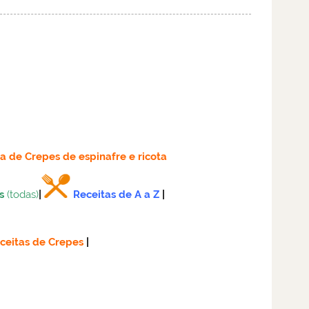
ta
de Crepes de espinafre e ricota
s
(todas)
|
Receitas de A a Z
|
ceitas de Crepes
|