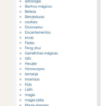
astrologia
Banhos mágicos
Beleza
Benzeduras
cookies
Dicionarios
Encantamentos
ervas
Fadas
Feng shui
Garrafinhas mágicas
Gifs
Hecate
Horoscopos
Iemanjá
Incensos
Kids
Lilith
magia
magia celta
Magia dragoes