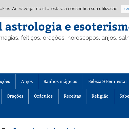
Cookies. Ao navegar no site, estará a consentir a sua utilização.
Sai
l astrologia e esoteris
 magias, feitiços, orações, horóscopos, anjos, sa
ações
Anjos
Banhos mágicos
Beleza & Bem-estar
Orações
Oráculos
Receitas
Religião
Sabe