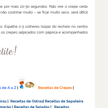
he por mais 20-30 segundos. Não vire o crepe cedo
ão cozinhar muito – se ficar muito seco, será difícil
io. Espalhe 2-3 colheres (sopa) do recheio no centro
va os crepes salpicados com páprica e acompanhados
s de A a Z
|
Receitas de Crepes
|
iras
|
Receitas de Ostras
|
Receitas de Sapateira
amarão
|
Receitas de Saladas
|
Receitas