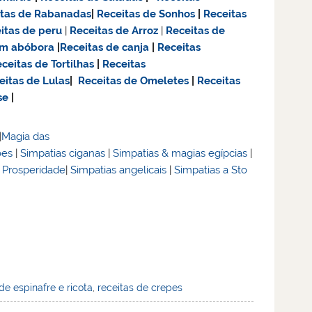
itas de Rabanadas
|
Receitas de Sonhos
|
Receitas
itas de
peru
|
Receitas de Arroz
|
Receitas de
om abóbora
|
Receitas de canja
|
Receitas
ceitas de Tortilhas
|
Receitas
eitas de Lulas
|
Receitas de Omeletes
|
Receitas
se
|
|
Magia das
ões
|
Simpatias ciganas
|
Simpatias & magias egípcias
|
& Prosperidade
|
Simpatias angelicais
|
Simpatias a Sto
e espinafre e ricota
,
receitas de crepes