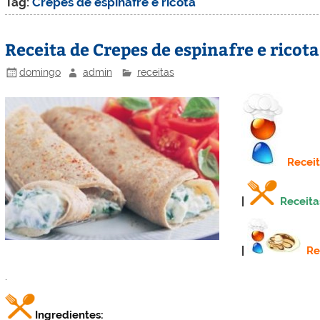
Tag:
Crepes de espinafre e ricota
Receita de Crepes de espinafre e ricota
domingo
admin
receitas
Recei
|
Receita
|
Re
.
Ingredientes: