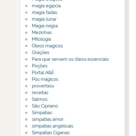
magia egipcia
magia fadas
magia lunar
Magia negra
Mezinhas
Mitologia
Óleos magicos
Orações
Para que servem os óleos essenciais
Poções
Portal A&E
Pós mágicos
proverbios
receitas
Salmos
São Cipriano
Simpatias
simpatias amor
simpatias angelicais
Simpatias Ciganas