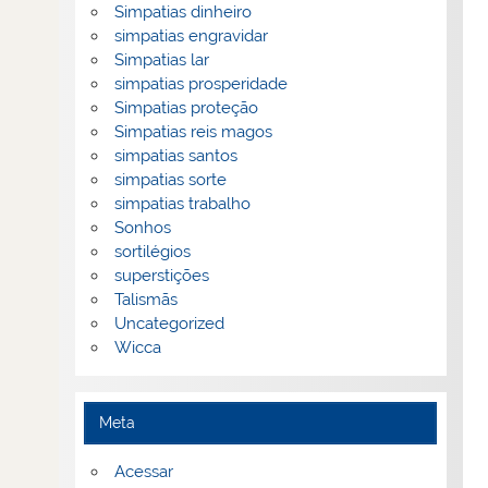
Simpatias dinheiro
simpatias engravidar
Simpatias lar
simpatias prosperidade
Simpatias proteção
Simpatias reis magos
simpatias santos
simpatias sorte
simpatias trabalho
Sonhos
sortilégios
superstições
Talismãs
Uncategorized
Wicca
Meta
Acessar