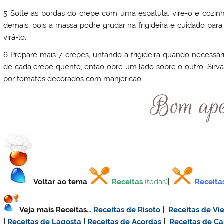
5 Solte as bordas do crepe com uma espátula, vire-o e cozin
demais, pois a massa podre grudar na frigideira e cuidado para n
virá-lo.
6 Prepare mais 7 crepes, untando a frigideira quando necessár
de cada crepe quente, então obre um lado sobre o outro. Sir
por tomates decorados com manjericão.
Voltar ao tema
:
Receitas
(todas)
|
Receita
Veja mais Receitas…
Receitas de Risoto
|
Receitas de Vie
|
Receitas de Lagosta
|
Receitas de Açordas
|
Receitas de C