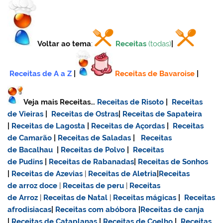
Voltar ao tema
:
Receitas
(todas)
|
Receitas de A a Z
|
Receitas de Bavaroise
|
Veja mais Receitas…
Receitas de Risoto
|
Receitas
de Vieiras
|
Receitas de Ostras
|
Receitas de Sapateira
|
Receitas de Lagosta
|
Receitas de Açordas
|
Receitas
de Camarão
|
Receitas de Saladas
|
Receitas
de Bacalhau
|
Receitas de Polvo
|
Receitas
de Pudins
|
Receitas de Rabanadas
|
Receitas de Sonhos
|
Receitas de Azevias
|
Receitas de Aletria
|
Receitas
de
arroz doce
|
Receitas de
peru
|
Receitas
de Arroz
|
Receitas de Natal
|
Receitas mágicas
|
Receitas
afrodisiacas
|
Receitas com abóbora
|
Receitas de canja
|
Receitas de Cataplanas
|
Receitas de Coelho
|
Receitas