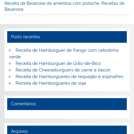
Receita de Bavaroise de amêndoa com pistache
,
Receitas de
e
e
e
er
l
o
e
Bavaroise
st
dI
b
o
n
o
M
o
ai
Posts recentes
k
l
Receita de Hambúrguer de frango com cebolinha
verde
Receita de Hamburguer de Grão-de-Bico
Receita de Cheeseburguers de carne e bacon
Receita de Hambúrgueres de requeijão e espinafres
Receita de Hambúrgueres de soja
Comentários
Arquivos