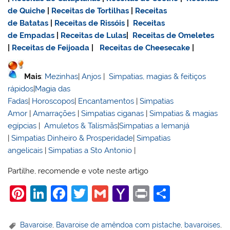
de Quiche
|
Receitas de Tortilhas
|
Receitas
de Batatas
|
Receitas de Rissóis
|
Receitas
de Empadas
|
Receitas de Lulas
|
Receitas de Omeletes
|
Receitas de Feijoada
|
Receitas de Cheesecake
|
Mais
:
Mezinhas
|
Anjos
|
Simpatias, magias & feitiços
rápidos
|
Magia das
Fadas
|
Horoscopos
|
Encantamentos
|
Simpatias
Amor
|
Amarrações
|
Simpatias ciganas
|
Simpatias & magias
egípcias
|
Amuletos & Talismãs
|
Simpatias a Iemanjá
|
Simpatias Dinheiro & Prosperidade
|
Simpatias
angelicais
|
Simpatias a Sto Antonio
|
Partilhe, recomende e vote neste artigo
Pi
Li
F
T
G
Y
Pr
S
nt
n
a
w
m
a
in
h
er
k
c
itt
ai
h
t
ar
Bavaroise
,
Bavaroise de amêndoa com pistache
,
bavaroises
,