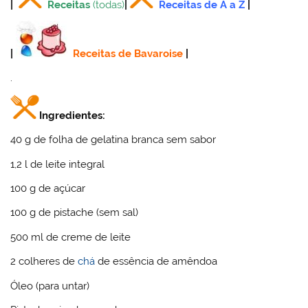
|
Receitas
(todas)
|
Receitas de A a Z
|
|
Receitas de Bavaroise
|
.
Ingredientes:
40 g de folha de gelatina branca sem sabor
1,2 l de leite integral
100 g de açúcar
100 g de pistache (sem sal)
500 ml de creme de leite
2 colheres de
chá
de essência de amêndoa
Óleo (para untar)