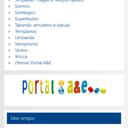
Sonhos
Sortilégios
Supertições
Talismãs, amuletos e patuás
Templarios
Umbanda
Vampirismo
Vodoo
Wicca
zTemas Portal A&E
Sites amigos