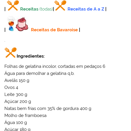
|
Receitas
(todas)
|
Receitas de A a Z
|
|
Receitas de Bavaroise
|
.
Ingredientes:
Folhas de gelatina incolor, cortadas em pedaços 6
Água para demolhar a gelatina q.b.
Avelãs 150 g
Ovos 4
Leite 300 g
Açúcar 200 g
Natas bem frias com 35% de gordura 400 g
Molho de framboesa
Água 100 g
Açúcar 180 g