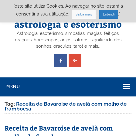
Skip
"este site utiliza Cookies. Ao navegar no site, estará a
to
content
Portal A&E – Portal
consentir a sua utilização.
.
."
Saiba mais
Entendi
astrologia e esoterismo
Astrologia, esoterismo, simpatias, magias, feitiços,
orações, horóscopos, anjos, salmos, significado dos
sonhos, oráculos, tarot e mais…
MENU
Tag:
Receita de Bavaroise de avelã com molho de
framboesa
Receita de Bavaroise de avelã com