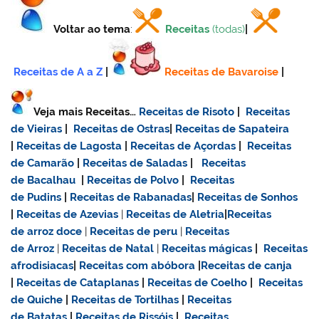
Voltar ao tema
:
Receitas
(todas)
|
Receitas de A a Z
|
Receitas de Bavaroise
|
Veja mais Receitas…
Receitas de Risoto
|
Receitas
de Vieiras
|
Receitas de Ostras
|
Receitas de Sapateira
|
Receitas de Lagosta
|
Receitas de Açordas
|
Receitas
de Camarão
|
Receitas de Saladas
|
Receitas
de Bacalhau
|
Receitas de Polvo
|
Receitas
de Pudins
|
Receitas de Rabanadas
|
Receitas de Sonhos
|
Receitas de Azevias
|
Receitas de Aletria
|
Receitas
de
arroz doce
|
Receitas de
peru
|
Receitas
de Arroz
|
Receitas de Natal
|
Receitas mágicas
|
Receitas
afrodisiacas
|
Receitas com abóbora
|
Receitas de canja
|
Receitas de Cataplanas
|
Receitas de Coelho
|
Receitas
de Quiche
|
Receitas de Tortilhas
|
Receitas
de Batatas
|
Receitas de Rissóis
|
Receitas