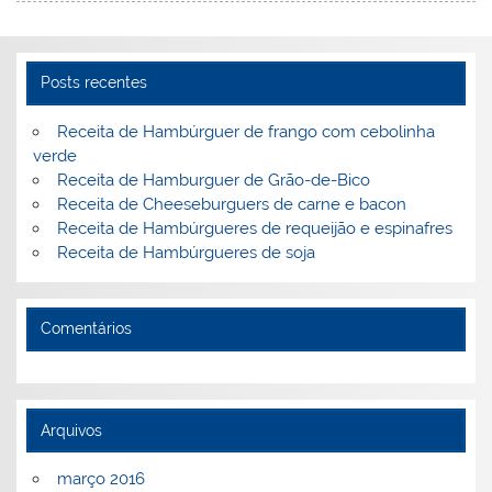
st
dI
b
o
n
o
M
o
ai
Posts recentes
k
l
Receita de Hambúrguer de frango com cebolinha
verde
Receita de Hamburguer de Grão-de-Bico
Receita de Cheeseburguers de carne e bacon
Receita de Hambúrgueres de requeijão e espinafres
Receita de Hambúrgueres de soja
Comentários
Arquivos
março 2016