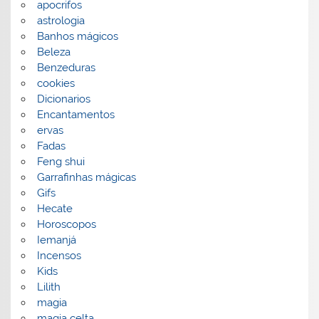
apocrifos
astrologia
Banhos mágicos
Beleza
Benzeduras
cookies
Dicionarios
Encantamentos
ervas
Fadas
Feng shui
Garrafinhas mágicas
Gifs
Hecate
Horoscopos
Iemanjá
Incensos
Kids
Lilith
magia
magia celta