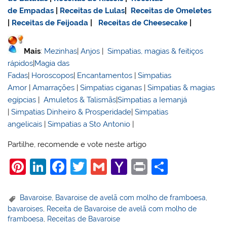
de Empadas
|
Receitas de Lulas
|
Receitas de Omeletes
|
Receitas de Feijoada
|
Receitas de Cheesecake
|
Mais
:
Mezinhas
|
Anjos
|
Simpatias, magias & feitiços
rápidos
|
Magia das
Fadas
|
Horoscopos
|
Encantamentos
|
Simpatias
Amor
|
Amarrações
|
Simpatias ciganas
|
Simpatias & magias
egípcias
|
Amuletos & Talismãs
|
Simpatias a Iemanjá
|
Simpatias Dinheiro & Prosperidade
|
Simpatias
angelicais
|
Simpatias a Sto Antonio
|
Partilhe, recomende e vote neste artigo
Pi
Li
F
T
G
Y
Pr
S
nt
n
a
w
m
a
in
h
er
k
c
itt
ai
h
t
ar
Bavaroise
,
Bavaroise de avelã com molho de framboesa
,
bavaroises
,
Receita de Bavaroise de avelã com molho de
e
e
e
er
l
o
e
framboesa
,
Receitas de Bavaroise