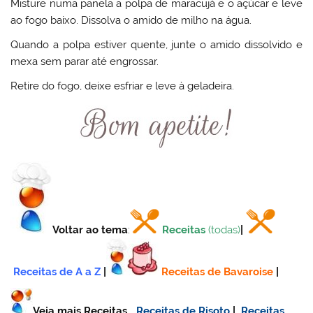
Misture numa panela a polpa de maracujá e o açúcar e leve
ao fogo baixo. Dissolva o amido de milho na água.
Quando a polpa estiver quente, junte o amido dissolvido e
mexa sem parar até engrossar.
Retire do fogo, deixe esfriar e leve à geladeira.
Voltar ao tema
:
Receitas
(todas)
|
Receitas de A a Z
|
Receitas de Bavaroise
|
Veja mais Receitas…
Receitas de Risoto
|
Receitas