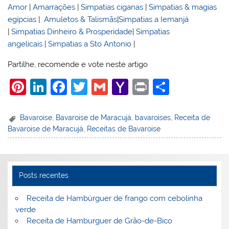
Amor
|
Amarrações
|
Simpatias ciganas
|
Simpatias & magias
egípcias
|
Amuletos & Talismãs
|
Simpatias a Iemanjá
|
Simpatias Dinheiro & Prosperidade
|
Simpatias
angelicais
|
Simpatias a Sto Antonio
|
Partilhe, recomende e vote neste artigo
Pi
Li
F
T
G
Y
Pr
S
nt
n
a
w
m
a
in
h
er
k
c
itt
ai
h
t
ar
Bavaroise
,
Bavaroise de Maracujá
,
bavaroises
,
Receita de
Bavaroise de Maracujá
,
Receitas de Bavaroise
e
e
e
er
l
o
e
st
dI
b
o
n
o
M
Posts recentes
o
ai
k
l
Receita de Hambúrguer de frango com cebolinha
verde
Receita de Hamburguer de Grão-de-Bico