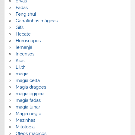
ervas
Fadas
Feng shui
Garrafinhas mágicas
Gifs
Hecate
Horoscopos
Iemanjá
Incensos
Kids
Lilith
magia
magia celta
Magia dragoes
magia egipcia
magia fadas
magia lunar
Magia negra
Mezinhas
Mitologia
Óleos magicos