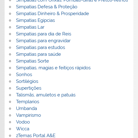
Simpatias com Orixás, Pombas-Giras e Pretos-velhos
Simpatias Defesa & Proteção
Simpatias Dinheiro & Prosperidade
Simpatias Egipcias
Simpatias Lar
Simpatias para dia de Reis
Simpatias para engravidar
Simpatias para estudos
Simpatias para saúde
Simpatias Sorte
Simpatias, magias e feitiços rápidos
Sonhos
Sortilégios
Supertições
Talismãs, amuletos e patuás
Templarios
Umbanda
Vampirismo
Vodoo
Wicca
zTemas Portal A&E