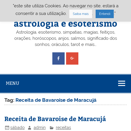
Skip
"este site utiliza Cookies. Ao navegar no site, estará a
to
content
Portal A&E – Portal
consentir a sua utilização.
.
."
Saiba mais
Entendi
astrologia e esoterismo
Astrologia, esoterismo, simpatias, magias, feitiços,
orações, horóscopos, anjos, salmos, significado dos
sonhos, oráculos, tarot e mais…
MENU
Tag:
Receita de Bavaroise de Maracujá
Receita de Bavaroise de Maracujá
sábado
admin
receitas