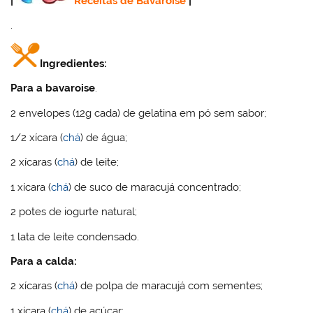
|
Receitas de Bavaroise
|
.
Ingredientes:
Para a bavaroise
.
2 envelopes (12g cada) de gelatina em pó sem sabor;
1/2 xícara (
chá
) de água;
2 xícaras (
chá
) de leite;
1 xícara (
chá
) de suco de maracujá concentrado;
2 potes de iogurte natural;
1 lata de leite condensado.
Para a calda:
2 xícaras (
chá
) de polpa de maracujá com sementes;
1 xícara (
chá
) de açúcar;