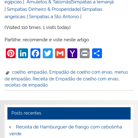
egípcias
|
Amuletos & Talismãs
|
Simpatias a Iemanjá
|
Simpatias Dinheiro & Prosperidade
|
Simpatias
angelicais
|
Simpatias a Sto Antonio
|
(Visited 110 times, 1 visits today)
Partilhe, recomende e vote neste artigo
Pi
Li
F
T
G
Y
Pr
S
nt
n
a
w
m
a
in
h
er
k
c
itt
ai
h
t
ar
coelho
,
empadão
,
Empadão de coelho com ervas
,
menus
de empadão
,
Receita de Empadão de coelho com ervas
,
e
e
e
er
l
o
e
receitas de empadão
st
dI
b
o
n
o
M
o
ai
Posts recentes
k
l
Receita de Hambúrguer de frango com cebolinha
verde