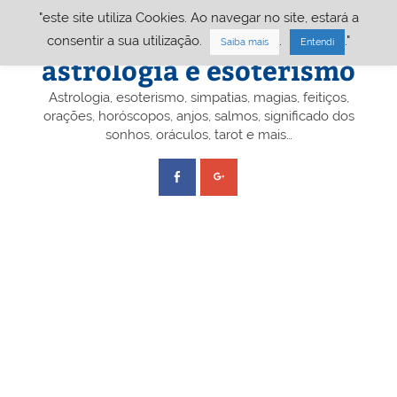
Skip
"este site utiliza Cookies. Ao navegar no site, estará a
to
content
Portal A&E – Portal
consentir a sua utilização.
.
."
Saiba mais
Entendi
astrologia e esoterismo
Astrologia, esoterismo, simpatias, magias, feitiços,
orações, horóscopos, anjos, salmos, significado dos
sonhos, oráculos, tarot e mais…