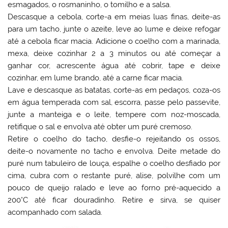
esmagados, o rosmaninho, o tomilho e a salsa.
Descasque a cebola, corte-a em meias luas finas, deite-as
para um tacho, junte o azeite, leve ao lume e deixe refogar
até a cebola ficar macia. Adicione o coelho com a marinada,
mexa, deixe cozinhar 2 a 3 minutos ou até começar a
ganhar cor, acrescente água até cobrir, tape e deixe
cozinhar, em lume brando, até a carne ficar macia.
Lave e descasque as batatas, corte-as em pedaços, coza-os
em água temperada com sal, escorra, passe pelo passevite,
junte a manteiga e o leite, tempere com noz-moscada,
retifique o sal e envolva até obter um puré cremoso.
Retire o coelho do tacho, desfie-o rejeitando os ossos,
deite-o novamente no tacho e envolva. Deite metade do
puré num tabuleiro de louça, espalhe o coelho desfiado por
cima, cubra com o restante puré, alise, polvilhe com um
pouco de queijo ralado e leve ao forno pré-aquecido a
200°C até ficar douradinho. Retire e sirva, se quiser
acompanhado com salada.