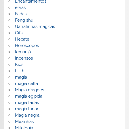
Encantamentos
ervas
Fadas
Feng shui
Garrafinhas mágicas
Gifs
Hecate
Horoscopos
Iemanjá
Incensos
Kids
Lilith
magia
magia celta
Magia dragoes
magia egipcia
magia fadas
magia lunar
Magia negra
Mezinhas
Mitologia