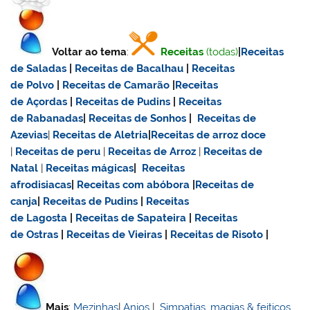
Voltar ao tema
:
Receitas
(todas)
|
Receitas
de Saladas
|
Receitas de Bacalhau
|
Receitas
de Polvo
|
Receitas de Camarão
|
Receitas
de Açordas
|
Receitas de Pudins
|
Receitas
de Rabanadas
|
Receitas de Sonhos
|
Receitas de
Azevias
|
Receitas de Aletria
|
Receitas de
arroz doce
|
Receitas de
peru
|
Receitas de Arroz
|
Receitas de
Natal
|
Receitas mágicas
|
Receitas
afrodisiacas
|
Receitas com abóbora
|
Receitas de
canja
|
Receitas de Pudins
|
Receitas
de Lagosta
|
Receitas de Sapateira
|
Receitas
de Ostras
|
Receitas de Vieiras
|
Receitas de Risoto
|
Mais
:
Mezinhas
|
Anjos
|
Simpatias, magias & feitiços