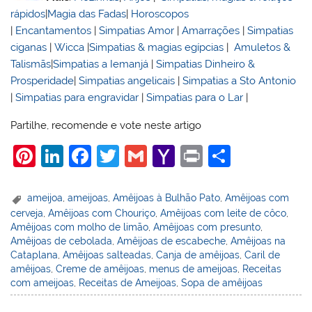
rápidos
|
Magia das Fadas
|
Horoscopos
|
Encantamentos
|
Simpatias Amor
|
Amarrações
|
Simpatias
ciganas
|
Wicca
|
Simpatias & magias egípcias
|
Amuletos &
Talismãs
|
Simpatias a Iemanjá
|
Simpatias Dinheiro &
Prosperidade
|
Simpatias angelicais
|
Simpatias a Sto Antonio
|
Simpatias para engravidar
|
Simpatias para o Lar
|
Partilhe, recomende e vote neste artigo
Pi
Li
F
T
G
Y
Pr
S
nt
n
a
w
m
a
in
h
er
k
c
itt
ai
h
t
ar
ameijoa
,
ameijoas
,
Amêijoas à Bulhão Pato
,
Amêijoas com
cerveja
,
Amêijoas com Chouriço
,
Amêijoas com leite de côco
,
e
e
e
er
l
o
e
Amêijoas com molho de limão
,
Amêijoas com presunto
,
st
dI
b
o
Amêijoas de cebolada
,
Amêijoas de escabeche
,
Amêijoas na
Cataplana
,
Amêijoas salteadas
,
Canja de amêijoas
,
Caril de
n
o
M
amêijoas
,
Creme de amêijoas
,
menus de ameijoas
,
Receitas
o
ai
com ameijoas
,
Receitas de Ameijoas
,
Sopa de amêijoas
k
l