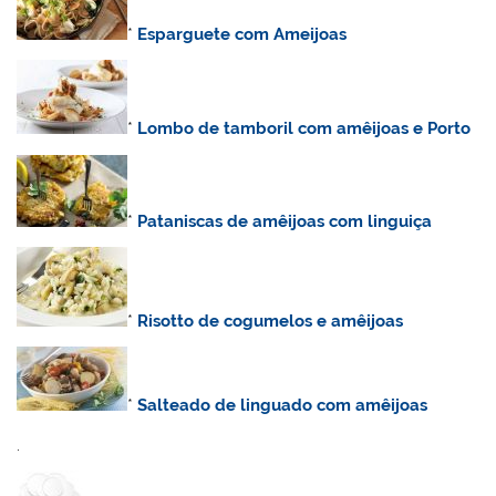
*
Esparguete com Ameijoas
*
Lombo de tamboril com amêijoas e Porto
*
Pataniscas de amêijoas com linguiça
*
Risotto de cogumelos e amêijoas
*
Salteado de linguado com amêijoas
.