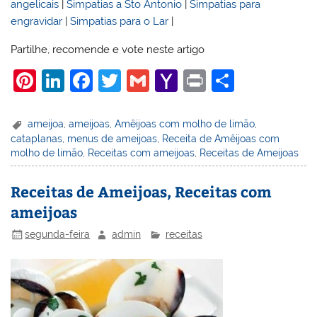
angelicais
|
Simpatias a Sto Antonio
|
Simpatias para
engravidar
|
Simpatias para o Lar
|
Partilhe, recomende e vote neste artigo
Pi
Li
F
T
G
Y
Pr
S
nt
n
a
w
m
a
in
h
er
k
c
itt
ai
h
t
ar
ameijoa
,
ameijoas
,
Amêijoas com molho de limão
,
cataplanas
,
menus de ameijoas
,
Receita de Amêijoas com
e
e
e
er
l
o
e
molho de limão
,
Receitas com ameijoas
,
Receitas de Ameijoas
st
dI
b
o
n
o
M
Receitas de Ameijoas, Receitas com
ameijoas
o
ai
k
l
segunda-feira
admin
receitas