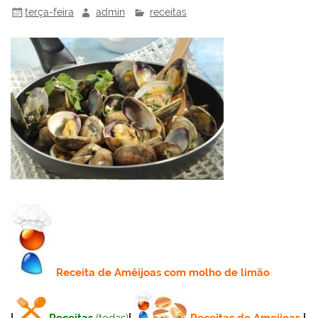
terça-feira
admin
receitas
Receita
de Amêijoas com molho de limão
|
Receitas
(todas)
|
Receitas de Ameijoas
|