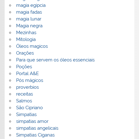
magia egipcia
magia fadas
magia lunar
Magia negra
Mezinhas
Mitologia
Óleos magicos
Orações
Para que servem os óleos essenciais
Poções
Portal A&E
Pós mágicos
proverbios
receitas
Salmos
São Cipriano
Simpatias
simpatias amor
simpatias angelicais
Simpatias Ciganas