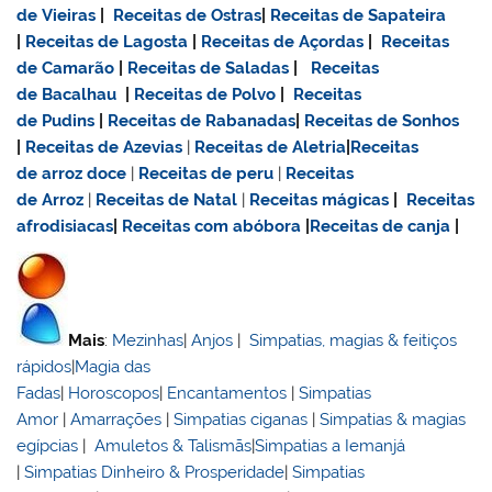
de Vieiras
|
Receitas de Ostras
|
Receitas de Sapateira
|
Receitas de Lagosta
|
Receitas de Açordas
|
Receitas
de Camarão
|
Receitas de Saladas
|
Receitas
de Bacalhau
|
Receitas de Polvo
|
Receitas
de Pudins
|
Receitas de Rabanadas
|
Receitas de Sonhos
|
Receitas de Azevias
|
Receitas de Aletria
|
Receitas
de
arroz doce
|
Receitas de
peru
|
Receitas
de Arroz
|
Receitas de Natal
|
Receitas mágicas
|
Receitas
afrodisiacas
|
Receitas com abóbora
|
Receitas de canja
|
Mais
:
Mezinhas
|
Anjos
|
Simpatias, magias & feitiços
rápidos
|
Magia das
Fadas
|
Horoscopos
|
Encantamentos
|
Simpatias
Amor
|
Amarrações
|
Simpatias ciganas
|
Simpatias & magias
egípcias
|
Amuletos & Talismãs
|
Simpatias a Iemanjá
|
Simpatias Dinheiro & Prosperidade
|
Simpatias