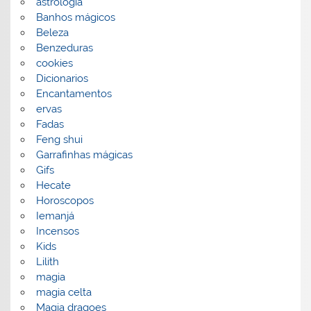
astrologia
Banhos mágicos
Beleza
Benzeduras
cookies
Dicionarios
Encantamentos
ervas
Fadas
Feng shui
Garrafinhas mágicas
Gifs
Hecate
Horoscopos
Iemanjá
Incensos
Kids
Lilith
magia
magia celta
Magia dragoes