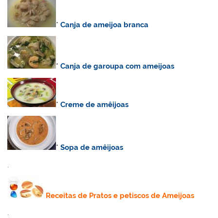
*
Canja de ameijoa branca
*
Canja de garoupa com ameijoas
*
Creme de amêijoas
*
Sopa de amêijoas
.
Receitas de Pratos e petiscos de Ameijoas
.