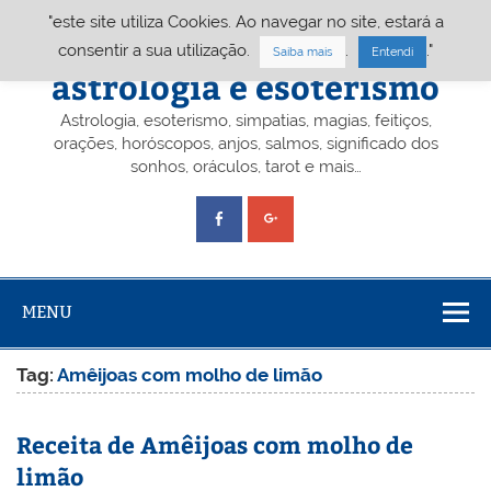
Skip
"este site utiliza Cookies. Ao navegar no site, estará a
to
content
Portal A&E – Portal
consentir a sua utilização.
.
."
Saiba mais
Entendi
astrologia e esoterismo
Astrologia, esoterismo, simpatias, magias, feitiços,
orações, horóscopos, anjos, salmos, significado dos
sonhos, oráculos, tarot e mais…
MENU
Tag:
Amêijoas com molho de limão
Receita de Amêijoas com molho de
limão