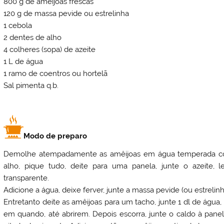
800 g de amêijoas frescas
120 g de massa pevide ou estrelinha
1 cebola
2 dentes de alho
4 colheres (sopa) de azeite
1 L de água
1 ramo de coentros ou hortelã
Sal pimenta q.b.
Modo de preparo
Demolhe atempadamente as amêijoas em água temperada com
alho, pique tudo, deite para uma panela, junte o azeite, 
transparente.
Adicione a água, deixe ferver, junte a massa pevide (ou estrelin
Entretanto deite as amêijoas para um tacho, junte 1 dl de água,
em quando, até abrirem. Depois escorra, junte o caldo à panel