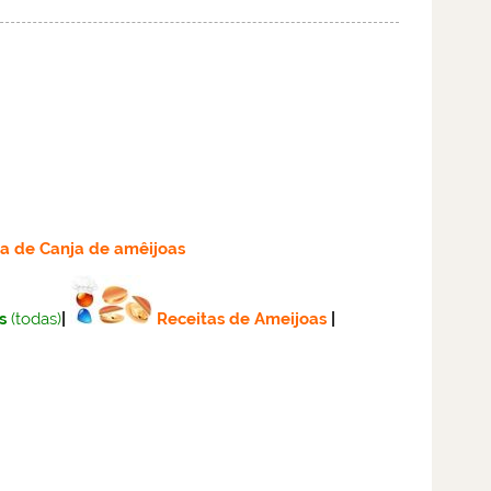
ta
de Canja de amêijoas
s
(todas)
|
Receitas de Ameijoas
|