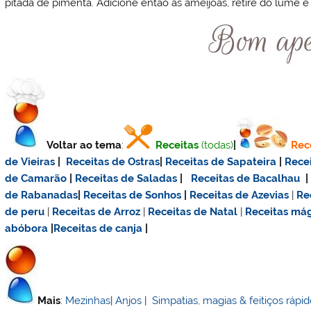
pitada de pimenta. Adicione então as amêijoas, retire do lume e
Voltar ao tema
:
Receitas
(todas)
|
Rec
de Vieiras
|
Receitas de Ostras
|
Receitas de Sapateira
|
Rece
de Camarão
|
Receitas de Saladas
|
Receitas de Bacalhau
de Rabanadas
|
Receitas de Sonhos
|
Receitas de Azevias
|
Re
de
peru
|
Receitas de Arroz
|
Receitas de Natal
|
Receitas má
abóbora
|
Receitas de canja
|
Mais
:
Mezinhas
|
Anjos
|
Simpatias, magias & feitiços rápi