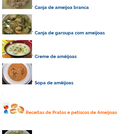
*
Canja de ameijoa branca
*
Canja de garoupa com ameijoas
*
Creme de amêijoas
*
Sopa de amêijoas
.
Receitas de Pratos e petiscos de Ameijoas
.