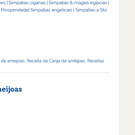
ões
|
Simpatias ciganas
|
Simpatias & magias egípcias
|
& Prosperidade
|
Simpatias angelicais
|
Simpatias a Sto
de ameijoas
,
Receita de Canja de amêijoas
,
Receitas
meijoas