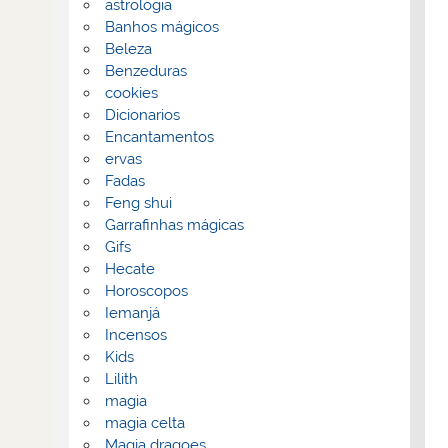
astrologia
Banhos mágicos
Beleza
Benzeduras
cookies
Dicionarios
Encantamentos
ervas
Fadas
Feng shui
Garrafinhas mágicas
Gifs
Hecate
Horoscopos
Iemanjá
Incensos
Kids
Lilith
magia
magia celta
Magia dragoes