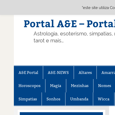
"este site utiliza 
Skip
to
content
Portal A&E – Porta
Astrologia, esoterismo, simpatias,
tarot e mais…
A&E Portal
A&E-NEWS
Altares
Amarr
Horoscopos
Magia
Mezinhas
Nomes
Simpatias
Sonhos
Umbanda
Wicca