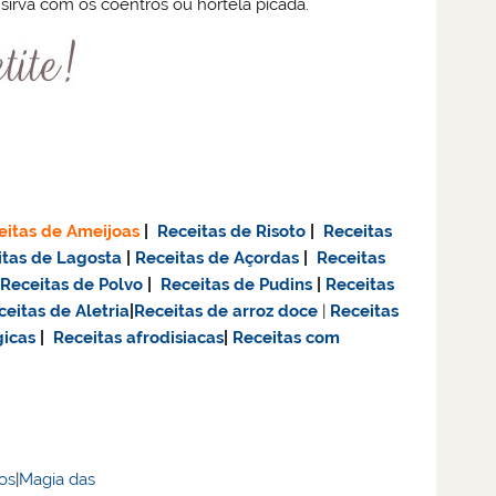
 sirva com os coentros ou hortelã picada.
eitas de Ameijoas
|
Receitas de Risoto
|
Receitas
itas de Lagosta
|
Receitas de Açordas
|
Receitas
|
Receitas de Polvo
|
Receitas de Pudins
|
Receitas
ceitas de Aletria
|
Receitas de
arroz doce
|
Receitas
gicas
|
Receitas afrodisiacas
|
Receitas com
dos
|
Magia das