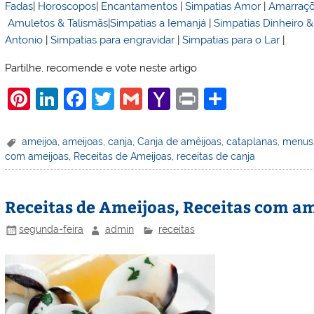
Fadas
|
Horoscopos
|
Encantamentos
|
Simpatias Amor
|
Amarraç
Amuletos & Talismãs
|
Simpatias a Iemanjá
|
Simpatias Dinheiro 
Antonio
|
Simpatias para engravidar
|
Simpatias para o Lar
|
Partilhe, recomende e vote neste artigo
Pi
Li
F
T
G
Y
Pr
S
nt
n
a
w
m
a
in
h
er
k
c
itt
ai
h
t
ar
ameijoa
,
ameijoas
,
canja
,
Canja de amêijoas
,
cataplanas
,
menus 
com ameijoas
,
Receitas de Ameijoas
,
receitas de canja
e
e
e
er
l
o
e
st
dI
b
o
Receitas de Ameijoas, Receitas com a
n
o
M
o
ai
segunda-feira
admin
receitas
k
l