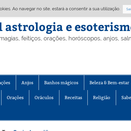
Cookies. Ao navegar no site, estará a consentir a sua utilização.
Sai
l astrologia e esoteris
 magias, feitiços, orações, horóscopos, anjos, sa
ações
Anjos
Banhos mágicos
Beleza & Bem-estar
Orações
Oráculos
Receitas
Religião
Sabe