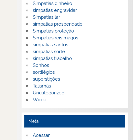
Simpatias dinheiro
simpatias engravidar
Simpatias lar
simpatias prosperidade
Simpatias proteção
Simpatias reis magos
simpatias santos
simpatias sorte
simpatias trabalho
Sonhos
sortilégios
superstições
Talismãs
Uncategorized
Wicca
Meta
Acessar