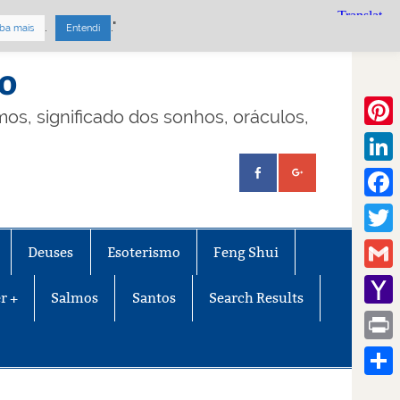
.
."
ba mais
Entendi
mo
lmos, significado dos sonhos, oráculos,
Pinte
Linke
Face
Twitt
Deuses
Esoterismo
Feng Shui
Gmail
r +
Salmos
Santos
Search Results
Yaho
Mail
Print
Share