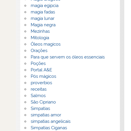
magia egipcia
magia fadas
magia lunar
Magia negra
Mezinhas
Mitologia
Óleos magicos
Orações
Para que servem os óleos essenciais
Poções
Portal A&E
Pós mágicos
proverbios
receitas
Salmos
São Cipriano
Simpatias
simpatias amor
simpatias angelicais
Simpatias Ciganas