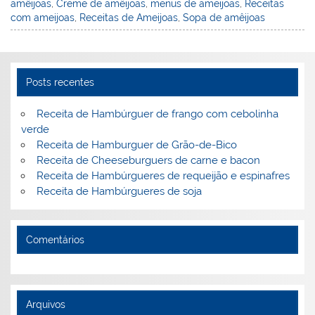
n
o
M
amêijoas
,
Creme de amêijoas
,
menus de ameijoas
,
Receitas
o
ai
com ameijoas
,
Receitas de Ameijoas
,
Sopa de amêijoas
k
l
Posts recentes
Receita de Hambúrguer de frango com cebolinha
verde
Receita de Hamburguer de Grão-de-Bico
Receita de Cheeseburguers de carne e bacon
Receita de Hambúrgueres de requeijão e espinafres
Receita de Hambúrgueres de soja
Comentários
Arquivos