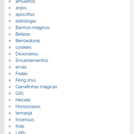
amuletos
anjos
apocrifos
astrologia
Banhos mágicos
Beleza
Benzeduras
cookies
Dicionarios
Encantamentos
ervas
Fadas
Feng shui
Garrafinhas mágicas
Gifs
Hecate
Horoscopos
Iemanjá
Incensos
Kids
Lilith