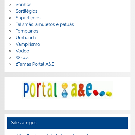
Sonhos
Sortilégios
Supertições
Talismãs, amuletos e patuás
Templarios
Umbanda
Vampirismo
Vodoo
Wicca
zTemas Portal A&E
Sites amigos