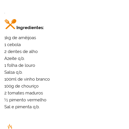
.
Ingredientes:
1kg de amêijoas
1 cebola
2 dentes de alho
Azeite q.b.
1 folha de louro
Salsa q.b.
100ml de vinho branco
100g de chouriço
2 tomates maduros
½ pimento vermelho
Sal e pimenta q.b.