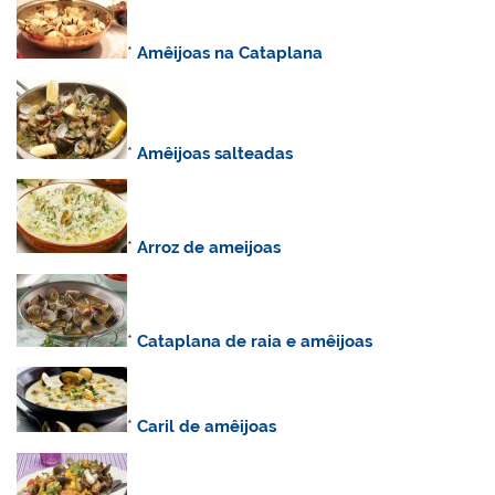
*
Amêijoas na Cataplana
*
Amêijoas salteadas
*
Arroz de ameijoas
*
Cataplana de raia e amêijoas
*
Caril de amêijoas