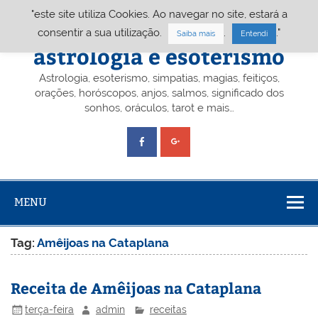
Skip
"este site utiliza Cookies. Ao navegar no site, estará a
to
content
Portal A&E – Portal
consentir a sua utilização.
.
."
Saiba mais
Entendi
astrologia e esoterismo
Astrologia, esoterismo, simpatias, magias, feitiços,
orações, horóscopos, anjos, salmos, significado dos
sonhos, oráculos, tarot e mais…
MENU
Tag:
Amêijoas na Cataplana
Receita de Amêijoas na Cataplana
terça-feira
admin
receitas