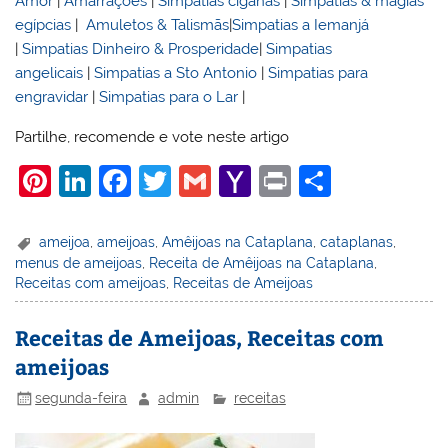
Amor
|
Amarrações
|
Simpatias ciganas
|
Simpatias & magias
egípcias
|
Amuletos & Talismãs
|
Simpatias a Iemanjá
|
Simpatias Dinheiro & Prosperidade
|
Simpatias
angelicais
|
Simpatias a Sto Antonio
|
Simpatias para
engravidar
|
Simpatias para o Lar
|
Partilhe, recomende e vote neste artigo
Pi
Li
F
T
G
Y
Pr
S
nt
n
a
w
m
a
in
h
er
k
c
itt
ai
h
t
ar
ameijoa
,
ameijoas
,
Amêijoas na Cataplana
,
cataplanas
,
menus de ameijoas
,
Receita de Amêijoas na Cataplana
,
e
e
e
er
l
o
e
Receitas com ameijoas
,
Receitas de Ameijoas
st
dI
b
o
n
o
M
Receitas de Ameijoas, Receitas com
ameijoas
o
ai
k
l
segunda-feira
admin
receitas