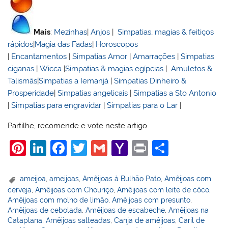
Mais
:
Mezinhas
|
Anjos
|
Simpatias, magias & feitiços
rápidos
|
Magia das Fadas
|
Horoscopos
|
Encantamentos
|
Simpatias Amor
|
Amarrações
|
Simpatias
ciganas
|
Wicca
|
Simpatias & magias egípcias
|
Amuletos &
Talismãs
|
Simpatias a Iemanjá
|
Simpatias Dinheiro &
Prosperidade
|
Simpatias angelicais
|
Simpatias a Sto Antonio
|
Simpatias para engravidar
|
Simpatias para o Lar
|
Partilhe, recomende e vote neste artigo
Pi
Li
F
T
G
Y
Pr
S
nt
n
a
w
m
a
in
h
er
k
c
itt
ai
h
t
ar
ameijoa
,
ameijoas
,
Amêijoas à Bulhão Pato
,
Amêijoas com
cerveja
,
Amêijoas com Chouriço
,
Amêijoas com leite de côco
,
e
e
e
er
l
o
e
Amêijoas com molho de limão
,
Amêijoas com presunto
,
st
dI
b
o
Amêijoas de cebolada
,
Amêijoas de escabeche
,
Amêijoas na
Cataplana
,
Amêijoas salteadas
,
Canja de amêijoas
,
Caril de