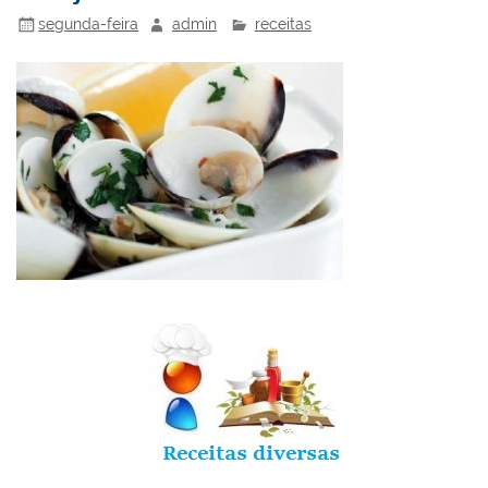
k
l
segunda-feira
admin
receitas