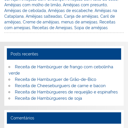
e
e
e
er
l
o
e
Amêijoas com molho de limão
,
Amêijoas com presunto
,
st
dI
b
o
Amêijoas de cebolada
,
Amêijoas de escabeche
,
Amêijoas na
Cataplana
,
Amêijoas salteadas
,
Canja de amêijoas
,
Caril de
n
o
M
amêijoas
,
Creme de amêijoas
,
menus de ameijoas
,
Receitas
o
ai
com ameijoas
,
Receitas de Ameijoas
,
Sopa de amêijoas
k
l
Posts recentes
Receita de Hambúrguer de frango com cebolinha
verde
Receita de Hamburguer de Grão-de-Bico
Receita de Cheeseburguers de carne e bacon
Receita de Hambúrgueres de requeijão e espinafres
Receita de Hambúrgueres de soja
Comentários