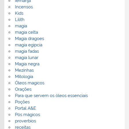
Iemanjá
Incensos
Kids
Lilith
magia
magia celta
Magia dragoes
magia egipcia
magia fadas
magia lunar
Magia negra
Mezinhas
Mitologia
Óleos magicos
Orações
Para que servem os óleos essenciais
Poções
Portal A&E
Pós mágicos
proverbios
receitas