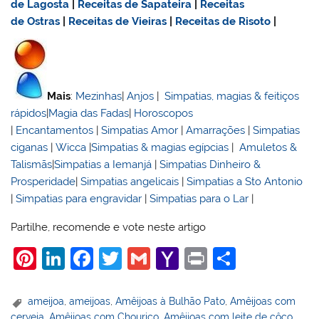
de Lagosta
|
Receitas de Sapateira
|
Receitas
de Ostras
|
Receitas de Vieiras
|
Receitas de Risoto
|
Mais
:
Mezinhas
|
Anjos
|
Simpatias, magias & feitiços
rápidos
|
Magia das Fadas
|
Horoscopos
|
Encantamentos
|
Simpatias Amor
|
Amarrações
|
Simpatias
ciganas
|
Wicca
|
Simpatias & magias egípcias
|
Amuletos &
Talismãs
|
Simpatias a Iemanjá
|
Simpatias Dinheiro &
Prosperidade
|
Simpatias angelicais
|
Simpatias a Sto Antonio
|
Simpatias para engravidar
|
Simpatias para o Lar
|
Partilhe, recomende e vote neste artigo
Pi
Li
F
T
G
Y
Pr
S
nt
n
a
w
m
a
in
h
er
k
c
itt
ai
h
t
ar
ameijoa
,
ameijoas
,
Amêijoas à Bulhão Pato
,
Amêijoas com
cerveja
,
Amêijoas com Chouriço
,
Amêijoas com leite de côco
,