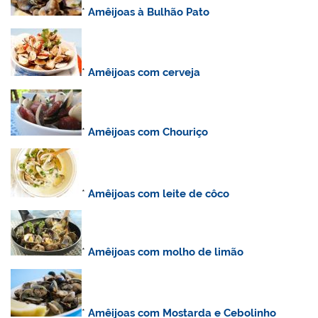
*
Amêijoas à Bulhão Pato
*
Amêijoas com cerveja
*
Amêijoas com Chouriço
*
Amêijoas com leite de côco
*
Amêijoas com molho de limão
*
Amêijoas com Mostarda e Cebolinho