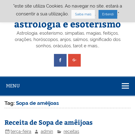
Skip
"este site utiliza Cookies. Ao navegar no site, estará a
to
content
Portal A&E – Portal
consentir a sua utilização.
.
."
Saiba mais
Entendi
astrologia e esoterismo
Astrologia, esoterismo, simpatias, magias, feitiços,
orações, horóscopos, anjos, salmos, significado dos
sonhos, oráculos, tarot e mais…
MENU
Tag:
Sopa de amêijoas
Receita de Sopa de amêijoas
terça-feira
admin
receitas