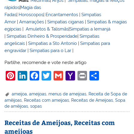
Mais
:
Mezinhas
|
Anjos
|
Simpatias, magias & feitiços
rápidos
|
Magia das
Fadas
|
Horoscopos
|
Encantamentos
|
Simpatias
Amor
|
Amarrações
|
Simpatias ciganas
|
Simpatias & magias
egípcias
|
Amuletos & Talismãs
|
Simpatias a Iemanjá
|
Simpatias Dinheiro & Prosperidade
|
Simpatias
angelicais
|
Simpatias a Sto Antonio
|
Simpatias para
engravidar
|
Simpatias para o Lar
|
Partilhe, recomende e vote neste artigo
Pi
Li
F
T
G
Y
Pr
S
nt
n
a
w
m
a
in
h
er
k
c
itt
ai
h
t
ar
ameijoa
,
ameijoas
,
menus de ameijoas
,
Receita de Sopa de
amêijoas
,
Receitas com ameijoas
,
Receitas de Ameijoas
,
Sopa
e
e
e
er
l
o
e
de amêijoas
,
sopas
st
dI
b
o
n
o
M
Receitas de Ameijoas, Receitas com
ameijoas
o
ai