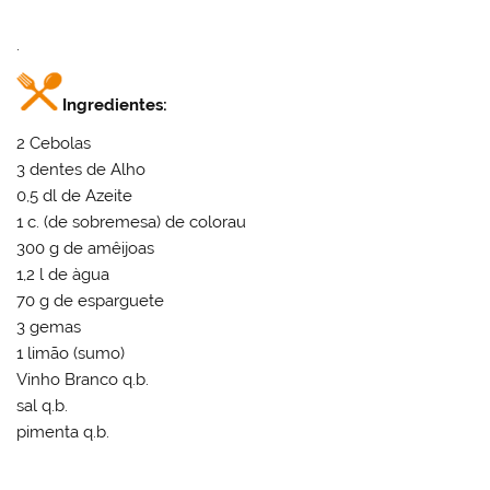
.
Ingredientes:
2 Cebolas
3 dentes de Alho
0,5 dl de Azeite
1 c. (de sobremesa) de colorau
300 g de amêijoas
1,2 l de àgua
70 g de esparguete
3 gemas
1 limão (sumo)
Vinho Branco q.b.
sal q.b.
pimenta q.b.