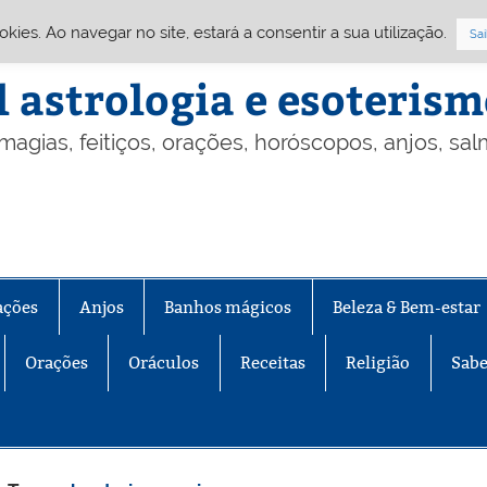
Cookies. Ao navegar no site, estará a consentir a sua utilização.
Sai
l astrologia e esoteris
 magias, feitiços, orações, horóscopos, anjos, sa
ações
Anjos
Banhos mágicos
Beleza & Bem-estar
Orações
Oráculos
Receitas
Religião
Sabe