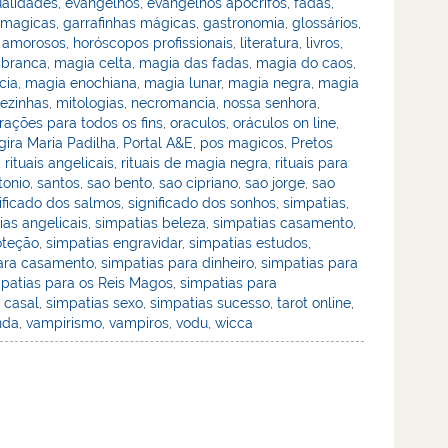
ualidades
,
evangelhos
,
evangelhos apócrifos
,
fadas
,
 magicas
,
garrafinhas mágicas
,
gastronomia
,
glossários
,
 amorosos
,
horóscopos profissionais
,
literatura
,
livros
,
 branca
,
magia celta
,
magia das fadas
,
magia do caos
,
cia
,
magia enochiana
,
magia lunar
,
magia negra
,
magia
ezinhas
,
mitologias
,
necromancia
,
nossa senhora
,
rações para todos os fins
,
oraculos
,
oráculos on line
,
ira Maria Padilha
,
Portal A&E
,
pos magicos
,
Pretos
,
rituais angelicais
,
rituais de magia negra
,
rituais para
tonio
,
santos
,
sao bento
,
sao cipriano
,
sao jorge
,
sao
ificado dos salmos
,
significado dos sonhos
,
simpatias
,
ias angelicais
,
simpatias beleza
,
simpatias casamento
,
oteção
,
simpatias engravidar
,
simpatias estudos
,
ara casamento
,
simpatias para dinheiro
,
simpatias para
patias para os Reis Magos
,
simpatias para
 casal
,
simpatias sexo
,
simpatias sucesso
,
tarot online
,
nda
,
vampirismo
,
vampiros
,
vodu
,
wicca