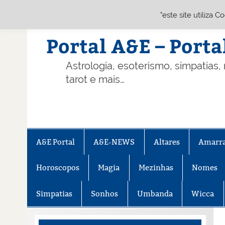
"este site utiliza 
Skip
to
content
Portal A&E – Porta
Astrologia, esoterismo, simpatias,
tarot e mais…
A&E Portal
A&E-NEWS
Altares
Amarr
Horoscopos
Magia
Mezinhas
Nomes
Simpatias
Sonhos
Umbanda
Wicca