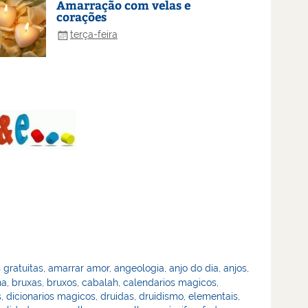
Amarração com velas e
corações
terça-feira
 gratuitas
,
amarrar amor
,
angeologia
,
anjo do dia
,
anjos
,
na
,
bruxas
,
bruxos
,
cabalah
,
calendarios magicos
,
s
,
dicionarios magicos
,
druidas
,
druidismo
,
elementais
,