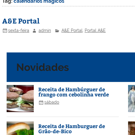
Tag:
calendarios magicos
A&E Portal
sexta-feira
admin
A&E Portal
,
Portal A&E
Novidades
Receita de Hambúrguer de
frango com cebolinha verde
sábado
Receita de Hamburguer de
Grão-de-Bico