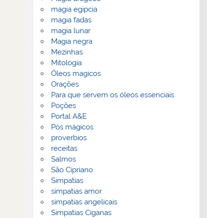
magia egipcia
magia fadas
magia lunar
Magia negra
Mezinhas
Mitologia
Óleos magicos
Orações
Para que servem os óleos essenciais
Poções
Portal A&E
Pós mágicos
proverbios
receitas
Salmos
São Cipriano
Simpatias
simpatias amor
simpatias angelicais
Simpatias Ciganas