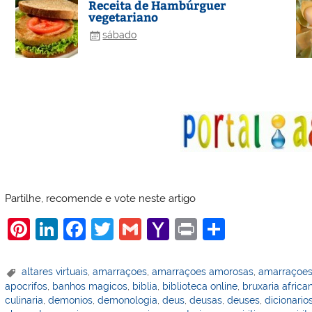
Receita de Hambúrguer
vegetariano
sábado
Partilhe, recomende e vote neste artigo
Pi
Li
F
T
G
Y
Pr
S
nt
n
a
w
m
a
in
h
er
k
c
itt
ai
h
t
ar
altares virtuais
,
amarraçoes
,
amarraçoes amorosas
,
amarraçoes
apocrifos
,
banhos magicos
,
biblia
,
biblioteca online
,
bruxaria africa
e
e
e
er
l
o
e
culinaria
,
demonios
,
demonologia
,
deus
,
deusas
,
deuses
,
dicionario